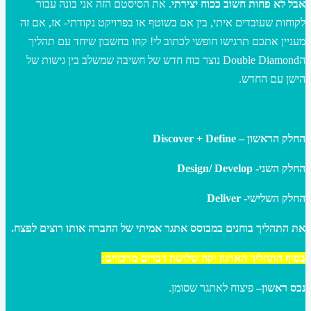
אבל לא פחות חשוב ככוח יצירתי
. את הסיסטם הזה אני בונה עבור
לקוחות שעובדים איתי, בין אם בשוטף או בפרויקט נקודתי- אז, אם זה
מעניין אתכם תרגישו חופשי לכתוב לי! קחו בחשבון שיחד עם תהליך
הDouble Diamond נוצר כוח חדש של חשיבה שמשלב בין גישות של
הישן עם החדש.
החלק הראשון –
Define
+
Discover
החלק השני-
Develop
/
Design
החלק השלישי-
Deliver
את התהליך בוחנים במבוסס אתגר אמיתי של החברה אותו רוצים לפצח.
בסוף התהליך הארגון יקח שלושה דברים מרכזיים:
נכס ראשון–
פיצוח לאתגר שסומן.