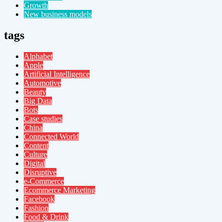
Growth
New business models
tags
Alphabet
Apple
Artificial Intelligence
Automotive
Beauty
Big Data
Bots
Case studies
China
Connected World
Content
Culture
Digital
Disruptive
e-Commerce
Ecommerce Marketing
Facebook
Fashion
Food & Drink