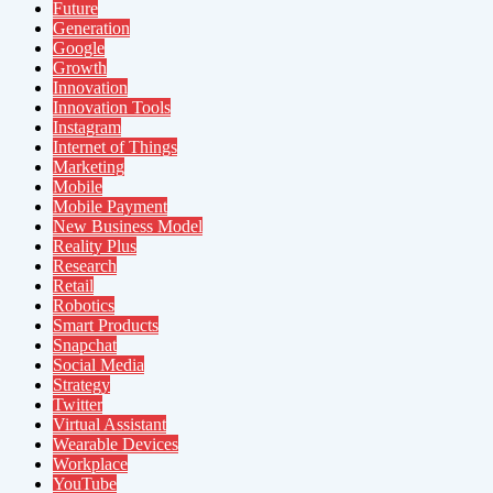
Future
Generation
Google
Growth
Innovation
Innovation Tools
Instagram
Internet of Things
Marketing
Mobile
Mobile Payment
New Business Model
Reality Plus
Research
Retail
Robotics
Smart Products
Snapchat
Social Media
Strategy
Twitter
Virtual Assistant
Wearable Devices
Workplace
YouTube