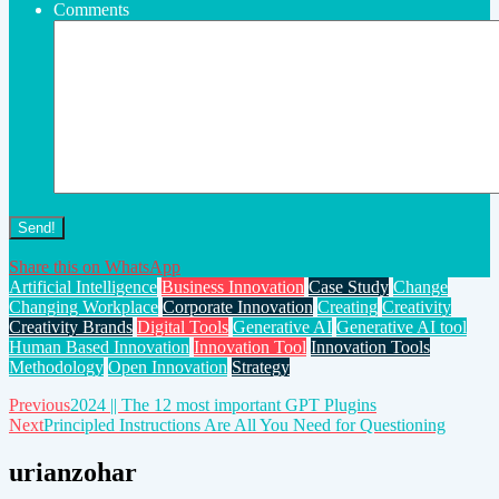
Comments
Share this on WhatsApp
Artificial Intelligence
Business Innovation
Case Study
Change
Changing Workplace
Corporate Innovation
Creating
Creativity
Creativity Brands
Digital Tools
Generative AI
Generative AI tool
Human Based Innovation
Innovation Tool
Innovation Tools
Methodology
Open Innovation
Strategy
Post
Previous
2024 || The 12 most important GPT Plugins
Next
Principled Instructions Are All You Need for Questioning
navigation
urianzohar