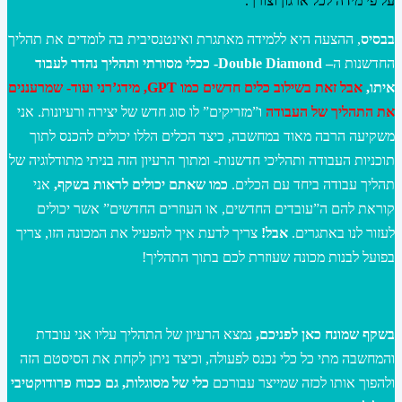
על פי מידה לכל ארגון וצורך.
בבסיס
, ההצעה היא ללמידה מאתגרת ואינטנסיבית בה לומדים את תהליך
החדשנות ה
–
Double Diamond- ככלי מסורתי ותהליך נהדר לעבוד
איתו,
אבל זאת בשילוב כלים חדשים כמו GPT, מידג’רני ועוד- שמרעננים
את התהליך של העבודה
ו”מזריקים” לו סוג חדש של יצירה ורעיונות. אני
משקיעה הרבה מאוד במחשבה, כיצד הכלים הללו יכולים להכנס לתוך
תוכניות העבודה ותהליכי חדשנות- ומתוך הרעיון הזה בניתי מתודלוגיה של
תהליך עבודה ביחד עם הכלים.
כמו שאתם יכולים לראות בשקף,
אני
קוראת להם ה”עובדים החדשים, או העוזרים החדשים” אשר יכולים
לעזור לנו באתגרים.
אבל!
צריך לדעת איך להפעיל את המכונה הזו, צריך
בפועל לבנות מכונה שעוזרת לכם בתוך התהליך!
בשקף שמונח כאן לפניכם,
נמצא הרעיון של התהליך עליו אני עובדת
והמחשבה מתי כל כלי נכנס לפעולה, וכיצד ניתן לקחת את הסיסטם הזה
ולהפוך אותו לכזה שמייצר עבורכם
כלי של מסוגלות, גם ככוח פרודוקטיבי