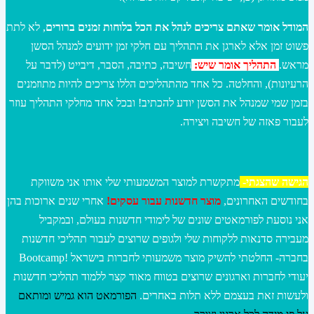
המודל אומר שאתם צריכים לנהל את הכל בלוחות זמנים ברורים
, לא לתת
פשוט זמן אלא לארגן את התהליך עם חלקי זמן ידועים למנהל הסשן
מראש.
התהליך אומר שיש:
חשיבה, כתיבה, הסבר, דיבייט (לדבר על
הרעיונות), והחלטה. כל אחד מהתהליכים הללו צריכים להיות מתוזמנים
בזמן שמי שמנהל את הסשן יודע להכתיב! ובכל אחד מחלקי התהליך עוזר
לעבור פאזה של חשיבה ויצירה.
הגישה שהצגתי-
מתקשרת למוצר המשמעותי שלי אותו אני משווקת
בחודשים האחרונים,
מוצר חדשנות עבור עסקים!
אחרי שנים ארוכות בהן
אני נוסעת לפורמאטים שונים של לימודי חדשנות בעולם, ובמקביל
מעבירה סדנאות ללקוחות שלי ולגופים שרוצים לעבור תהליכי חדשנות
בחברה- החלטתי להשיק מוצר משמעותי לחברות בישראל !Bootcamp
יעודי לחברות וארגונים שרוצים בטווח מאוד קצר ללמוד תהליכי חדשנות
ולעשות זאת בעצמם ללא תלות באחרים.
הפורמאט הוא גמיש ומותאם