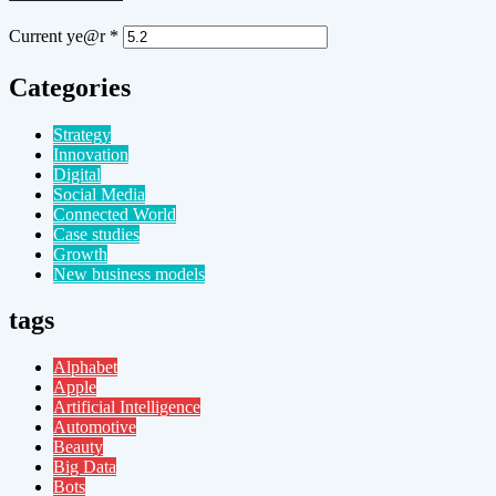
Current ye@r
*
Categories
Strategy
Innovation
Digital
Social Media
Connected World
Case studies
Growth
New business models
tags
Alphabet
Apple
Artificial Intelligence
Automotive
Beauty
Big Data
Bots