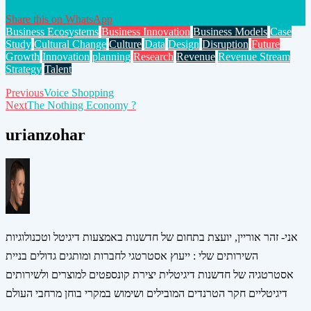
Share this on WhatsApp
Business Ecosystems
Business Innovation
Business Models
Case
Study
Cultural Change
Culture
Data
Design
Disruption
Future
Growth
Innovation
planning
Research
Revenue
Revenue Stream
Strategy
Talent
Post
Previous
Voice Shopping
Next
The Nothing Economy ?
navigation
urianzohar
אני- זהר אוריין, יועצת בתחום של חדשנות באמצעות דיגיטל וטכנולוגיות
השירותים שלי : ייעוץ אסטרטגי לחברות ומותגים גדולים בניית
אסטרטגיה של חדשנות דיגיטלית יצירת קונספטים למוצרים ולשירותים
דיגיטליים חקר הטרנדים המובילים ושימוש במקרי בוחן מרחבי העולם