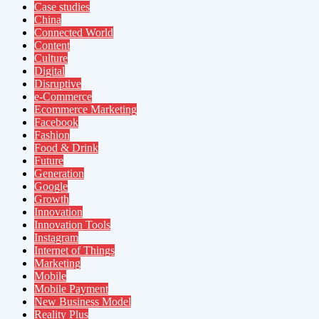
Case studies
China
Connected World
Content
Culture
Digital
Disruptive
e-Commerce
Ecommerce Marketing
Facebook
Fashion
Food & Drink
Future
Generation
Google
Growth
Innovation
Innovation Tools
Instagram
Internet of Things
Marketing
Mobile
Mobile Payment
New Business Model
Reality Plus