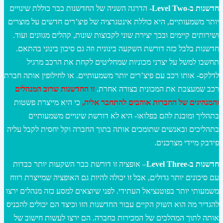
חדשנות ב-Level Two-
הדרגה השניה של החדשנות כבר כוללת שינויים
יותר משמעותיים, היא כוללת אינטגרציה של פיצ’רים חדשים על מוצרים
ושירותים קיימים ובכך יצירת שוני לקבוצות שונות, קהלים מגוונים ועוד.
חדשנות בלבל כזה דורשת השקעה בינונית וזה גם סיכון בינוני בהתאם.
תחשבו למשל על יצרני מכוניות שמחליטים לקחת את הרכב מרגיל
לדלקס- אותו רכב עם פיצ’רים יותר משמעותיים. או לחילופין אותה חברת
רכב שמעצבת את המכונית בצורה אחרת.
זו החדשנות שרוב המנהלים
והמנהיגים של החברות אוהבים להתחבר אליה,
כי היא מייצרת פשטות
בתהליך ומובנת להם בפלואו- היא לא דורשת שינויים משמעותיים
בתהליכים ובאנשים שתומכים אותה בתוך החברה וקל יחסית לקבל עליה
פידבק מיידי מצרכנים.
חדשנות ב-Level Three
– אופציה זו דורשת כבר השקעות יותר כבדות
עם סיכונים יותר גדולים, אבל זו יכולה להיות גם האופציה שמייצרת רווח
משמעותי יותר בפוטנציאל העתידי. לפני שיוצאים למסע כזה מנהלים ירצו
להגדיר מה הוא השוק הקיים עבור החדשנות הזו וכיצד הם יכולים להכניס
אותה לתוך המהלכים של המכירות בחברה. הם ירצו לעשות חישוב של