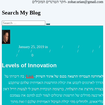
חקר הטרנדים המובילים- zohar.urian@gmail.com
Search My Blog
Search
Search
for:
Posted
Posted
urianzohar
January 25, 2019
in
Strategy
/
Big Data
/
Case studies
/
by
in
Disruptive
/
Future
/
Innovation
/
Innovation Tools
/
Strategy
/
Research
/
Strategy
0
Levels of Innovation
לאחרונה העברתי הרצאה בכנס של איגוד השיווק
–
Link
, בה דיברתי על
הדרך לארגונים לקבוע את יכולת החדשנות האמיתית שלהם שתקבע
בצורה נחרצת את ההצלחה, ברשומה הנוכחית חשוב לי לעשות דריל דאון
לארבעה מודלים של חדשנות שיכולים לעזור לכם למקם את עצמכם
בלייאאוט, ולהחליט מהי יכולת העיכול האמיתית שלכם ! זאת מתוך