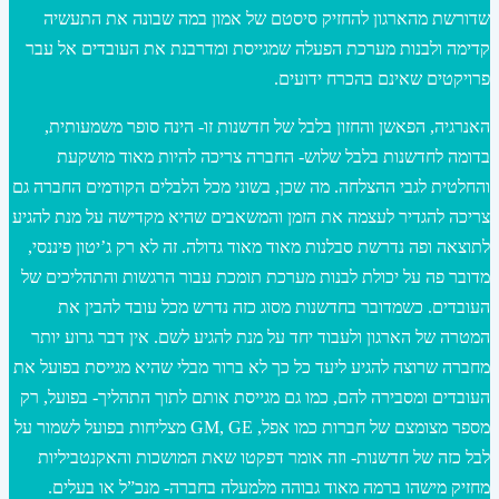
שדורשת מהארגון להחזיק סיסטם של אמון במה שבונה את התעשיה
קדימה ולבנות מערכת הפעלה שמגייסת ומדרבנת את העובדים אל עבר
פרויקטים שאינם בהכרח ידועים.
האנרגיה, הפאשן והחזון בלבל של חדשנות זו- הינה סופר משמעותית,
בדומה לחדשנות בלבל שלוש- החברה צריכה להיות מאוד מושקעת
והחלטית לגבי ההצלחה. מה שכן, בשוני מכל הלבלים הקודמים החברה גם
צריכה להגדיר לעצמה את הזמן והמשאבים שהיא מקדישה על מנת להגיע
לתוצאה ופה נדרשת סבלנות מאוד מאוד גדולה. זה לא רק ג’יטון פיננסי,
מדובר פה על יכולת לבנות מערכת תומכת עבור הרגשות והתהליכים של
העובדים. כשמדובר בחדשנות מסוג כזה נדרש מכל עובד להבין את
המטרה של הארגון ולעבוד יחד על מנת להגיע לשם. אין דבר גרוע יותר
מחברה שרוצה להגיע ליעד כל כך לא ברור מבלי שהיא מגייסת בפועל את
העובדים ומסבירה להם, כמו גם מגייסת אותם לתוך התהליך- בפועל, רק
מספר מצומצם של חברות כמו אפל, GM, GE מצליחות בפועל לשמור על
לבל כזה של חדשנות- וזה אומר דפקטו שאת המושכות והאקנטביליות
מחזיק מישהו ברמה מאוד גבוהה מלמעלה בחברה- מנכ”ל או בעלים.