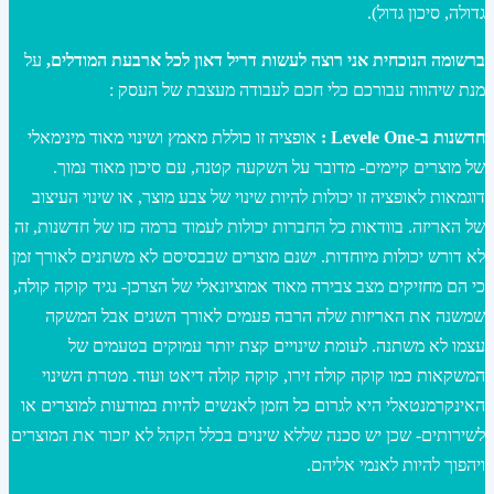
גדולה, סיכון גדול).
ברשומה הנוכחית אני רוצה לעשות דריל דאון לכל ארבעת המודלים,
על
מנת שיהווה עבורכם כלי חכם לעבודה מעצבת של העסק :
חדשנות ב-Levele One :
אופציה זו כוללת מאמץ ושינוי מאוד מינימאלי
של מוצרים קיימים- מדובר על השקעה קטנה, עם סיכון מאוד נמוך.
דוגמאות לאופציה זו יכולות להיות שינוי של צבע מוצר, או שינוי העיצוב
של האריזה. בוודאות כל החברות יכולות לעמוד ברמה כזו של חדשנות, זה
לא דורש יכולות מיוחדות. ישנם מוצרים שבבסיסם לא משתנים לאורך זמן
כי הם מחזיקים מצב צבירה מאוד אמוציונאלי של הצרכן- נגיד קוקה קולה,
שמשנה את האריזות שלה הרבה פעמים לאורך השנים אבל המשקה
עצמו לא משתנה. לעומת שינויים קצת יותר עמוקים בטעמים של
המשקאות כמו קוקה קולה זירו, קוקה קולה דיאט ועוד. מטרת השינוי
האינקרמנטאלי היא לגרום כל הזמן לאנשים להיות במודעות למוצרים או
לשירותים- שכן יש סכנה שללא שינוים בכלל הקהל לא יזכור את המוצרים
ויהפוך להיות לאנמי אליהם.