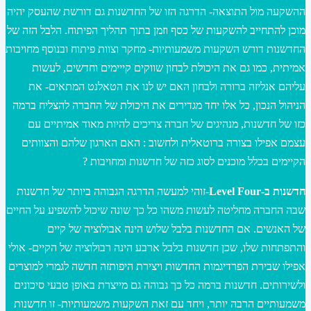
ההשקעה מול התוצאה- הדרגה הזו של החדשנות גם דורשת שהעסק יהיה
מוכן להתחייב להשקעות של כסף וזמן בתוך תהליך הפיתוח. הלבל הזה של
החדשנות דורש השקעות משמעותיות- מחקר וצוות פיתוח ובנוסף מחויבות
אמיתית, כמו גם את היכולת לבחון שווקים קייימים וחדשים, לעשות
עליהם אנליזה ברורה ולבחון האם יש לנו את הטאלנט המתאים- את
הניהול הנכון, כל אלו יחד מגדירים את היכולת של החברה להצליח ברמה
כזו של חדשנות, מנהיגים של חברה צריכים להיות מאוד אמיתיים עם
עצמם אפילו בצורה ברוטאלית ולחשוב : האם הארגון שלהם והצוותים
הקיימים בכלל מוכנים לסוג כזה של חדשנות ומחויבות ?
חדשנות ב-Level Four
-זוהי למעשה הדרגה הגבוהה ביותר של חדשנות
שבה החברה מחליטה לעשות משהו כל כך שונה שיכול להשפיע על החיים
של האנשים. אם החדשנות בלבל שלוש הינה אבולוציה של קיים
והתפתחות שלו, שכן חדשנות בלבל ארבע הינה רבולוציה של הקיים- אולי
אפילו שבירת הפרדיגמות החדשות ויצירת היפותזה חדשה לגמרי למוצרים
ולשירותים. חדשנות ברמה כל כך גבוהה גם מייצרת באופן טבעי סיכונים
משמעותיים הרבה יותר, ויחד עם זאת השקעות משמעותיות- זו חדשנות