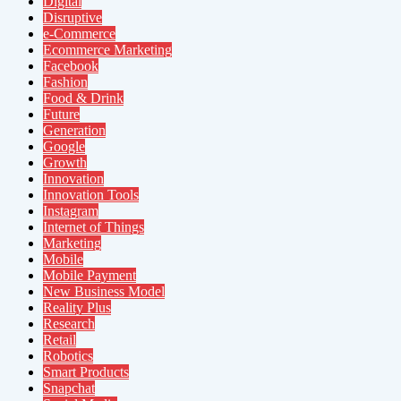
Digital
Disruptive
e-Commerce
Ecommerce Marketing
Facebook
Fashion
Food & Drink
Future
Generation
Google
Growth
Innovation
Innovation Tools
Instagram
Internet of Things
Marketing
Mobile
Mobile Payment
New Business Model
Reality Plus
Research
Retail
Robotics
Smart Products
Snapchat