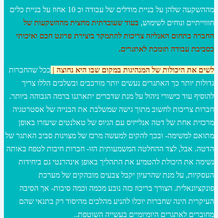
מההשקעה שלהן על בניית מודלים של עבודה וכ 10 אחוז על בניית כלים
חוווייתיים ונוחים לשימוש,
בעוד שעובדתית מחצית מההשקעות של
החברה בתחום האנליזה צריכות להתמקד ביצירת פרונט חכם ואיכותי
כסביבת עבודה תומכת לאתגרים.
לשים את היכולות של המנהיגות במקום ש
בו היא נחוצה
|
ככל שהחברות
גדולות יותר כך האתגרים נעשים יותר מורכבים ובשלבים הללו צריך
להוסיף עוד כישורי ניהול על מנת שדברים יתארגנו ברמה הגבוהה ביותר.
חברות צריכות לחשוב מתוך גישה שמשלבת את הבנייה של אסטרטגיה
מרכזית אחת של דטה אנלייזיס עם הגיוס של טאלנטים שיעזרו באופן
מתואם למשימה- ובכך להקים למעשה מרכז של מצוינות סביב האתגר של
הדטה. אבל, לצד ההחלטה המשמעותית הזו- חברות חיבות לטפח באותה
נשימה את היכולת להטמיע את התהליך באופן אינהרנטי גם ביחידות
העסקיות, על מנת שהרעיון יקבל צבעים מובהקים של מערכת
פונקציונאלית. הצורך בריכוז כזה נובע מכמה וכמה סיבות- אך הסיבה
העיקרית הינה שחברות יוכלו להניע מהלכים מהיסוד רק בתנאי שהם
מחוברים לאתגרים היומיומיים בעשייה השוטפת..