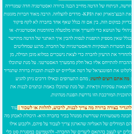
חדשה, הניתוח של הדטה מחייב הבנה ברורה ואסטרטגיה חדה שמגדירה
את הבנצ’מארק ואת הKPI- מדדים להצלחה. הרבה מאוד חברות מזגזגות
בדיוק במקום הזה, בין אם זה בגלל שאף אחד בחברה לא לקח פיקוד
ניהולי על הנושא כדי להעריך אותו מלמעלה כהזדמנות אסטרטגית- או
בגלל שאין מספיק התפנות לנסות להבין איך האתגר של הדטה מתיישר
עם המטרות העסקיות והאסטרטגיות של החברה. מרגע שמחליטים
להחדיר את הרעיון לחברה כדי לצאת נישכרים במלוא מובן המילה, מן
ההכרח להתייחס אליו כאל חלק מהמערך האסטרטגי. על מנת שתוכלו
לקלוט את הפוטנציאל של דטה אנלייזיס יש לבנות תוכנית ברורה שתגדיר
:
מה אתם רוצים להשיג
, מהם התעדופים ובאילו דרכים ניתן להגיע
לתוצאות עסקיות וודָאיוֹת. ועל מנת שתוכלו באמת ובתמים לבנות את
התוכנית המורכבת הזו נדרשת הפגנת מנהיגות.
להגדיר בצורה ברורה מה צריך לבנות, לרכוש, להלוות או לשכור
|
עוד
תכונה משמעותית שנדרשת ממנהל בכיר בחברה היא- היכולת לאבחן מה
הם המודלים של האנליזה שהארגון צריך לעבוד על פיהם, ולקבוע אילו
כלים יש לעצב בהתאם ליעדים של החברה- ולהטמיעם במסגרת סט כלי