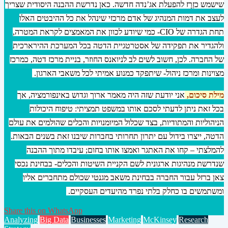
שישמש כזַרָז להפעלת אג’נדה חדשה. כאן נדרשת ההבנה היסודית שצריך
לעצב את דמות המנהיג של אדם מרכזי שינהל את כל ההיבטים האלו
תחת הגדרה של CIO- כמי שיודע לכוון את המאמצים לקראת המטרה,
ולהגדיר את תפקידה של אסטרטגיית הדטה בכל המערכת ההירארכית
של החברה. לכן, חשוב לשים לב לניואנס החוזר, בניית מרכז דטה, כמרכז
מצוינות ומרכז ניהול- שיתפקד כמנוע אמיתי לכל משאבי הארגון
.
מילת סיכום,
אני יודעת שזה היה מאמר ארוך וגדוש באינפורמציה, אך
בכל זאת ניתן לדעתי לסכם אותו במשפט תמציתי: טיפוח היכולות
הניהוליות והמתודיות, בצד שכלול המיומנויות והכלים שהולמים את עולם
הדטה, ייצרו בידול עם יתרון תחרותי בחברות שיבנו זאת בשנים הבאות.
להמלצתי – קחו את האתגר ואמצו אותו בחום; עיבדו מתוך ההבנה
שנדרשת מנהיגות ארגונית לשם הקניית השיטות והכלים- בבחינת נכסי
צאן ברזל עבור החברה בבחינת משאב מגנטי שכולם מתחברים אליו
ומשתמשים בו כחלק בלתי נפרד מהיעדים העסקיים.
Share this on WhatsApp
Analyzing
Big Data
Businesses
Marketing
McKinsey
Research