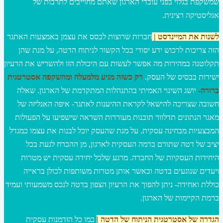
שמשקפת בגלוי בפני עובדי הארגון שאתם מחוייבים לתרבות של
אנליסטיקה רצינית.
לשנות את המיינדסט |
חברות שרוצות לבסס את עצמן באמצעות האתגר
הזה צריכות לרכוש ידע יסודי בכל הקשור לניתוח הדטה, על מנת שהן
תקלוטנה במהירות מה אפשר לעשות עם היכולת הזו ולהשריש את הרעיון
ישירות בבסיס של העסק.
רק כשזה מגיע מלמעלה ומהשקפה אסטרטגית
ברורה-
יושג השינוי האמיתי בהתנהלות המתקדמת של הארגון. שאלה
חשובה שצריכה להישאל לקראת ההיענות לאתגר- איפה האנליזה של
מאגר הנתונים תדלוור תובנות מעוררות השראה שישפיעו על הפעולות
המבצעיות מבחינה עסקית. על מנת שהעסק יוכל לבנות את עצמו כמגדל
יציב של דטה שתורם ברמה העסקית לארגון, מן ההכרח לגעת בכל
היחידות העסקיות של החברה. מרגע שלכל יחידה עסקית יש מטרות
ויעדים שנוגעים בדטה וכאשר אותן מטרות משותפות לכולן בראייה
כוללת ואחידה- ניתן להפוך את הרעיון הצפון בדטה לנכס משמעותי ועמיד
ברמת הקיימות של הארגון.
הגדרה של אסטרטגית
הניתוח
של
ה
דטה
|
כמו כל הזדמנות עסקית