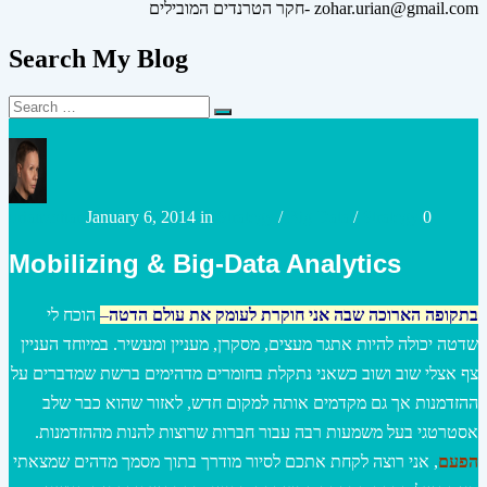
חקר הטרנדים המובילים- zohar.urian@gmail.com
Search My Blog
Search
Search
for:
Posted
Posted
urianzohar
January 6, 2014
in
Strategy
/
Big Data
/
Strategy
0
by
in
Mobilizing & Big-Data Analytics
בתקופה הארוכה שבה אני חוקרת
לעומק
את עולם הדטה
–
הוכח לי
שדטה יכולה להיות אתגר מעצים, מסקרן, מעניין ומעשיר. במיוחד העניין
צף אצלי שוב ושוב כשאני נתקלת בחומרים מדהימים ברשת שמדברים על
ההזדמנות אך גם מקדמים אותה למקום חדש, לאזור שהוא כבר שלב
אסטרטגי בעל משמעות רבה עבור חברות שרוצות להנות מההזדמנות.
הפעם
, אני רוצה לקחת אתכם לסיור מודרך בתוך מסמך מדהים שמצאתי