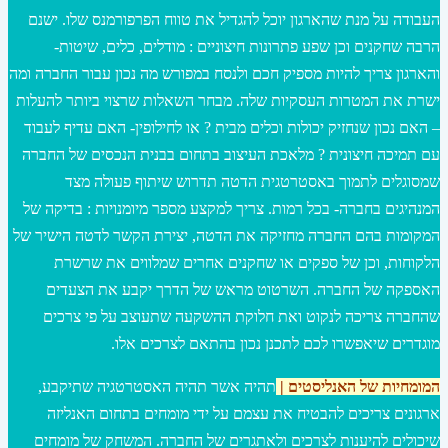
העבודה על מנת שהארגון יוכל להגדיל את טווח הפרפורמנס שלו. ישנם
הרבה שחקנים וכן שפע פתרונות חיצוניים : מודלים, כלים, שיטות-
והארגון צריך להיות מספיק חכם ולנסח במפורש מה נכון עבור החברה ומה
ישרת את המטרות העסקיות שלה. מבחר השאלות שרצוי ביותר להעלות
– האם נכון שנחזיק יכולות וכלים מבית ? או לחילופין- האם עדיף לעבוד
עם תמיכה חיצונית ? מלאכת העיצוב בתחום בבנית הנכסים של החברה
שמסוגלים לתמוך באסטרטגית הדטה תדרוש שיתוף פעולה מצד
המנהיגים בחברה- בכל רמות. צריך למקצע מספר מיומנויות : בדיקה של
המקומות בהם החברה מחזיקה את הדטה, יצירת הקשר לדטה הישיר של
הלקוחות, וכן של ספקים או שחקנים אחרים שמלווים את שרשרת
האספקה של החברה. השרטוט מראש של הדרך יקבע את הצעדים
שהחברה צריכה לנקוט ואת חלוקת ההשקעה שתעוצב על פי צרכים
מוגדרים שיאפשרו לכם לתכנן נכון בהתאם לצרכים אלו.
המומחיות של האנליסטים |
תהיה אשר תהיה האסטרטגיה שתיקבע,
ארגונים צריכים להבטיח את עצמם על ידי מומחים בתחום האנליזה
שיכולים להיענות לצרכים ולאתגרים של החברה. המשחק של מומחים