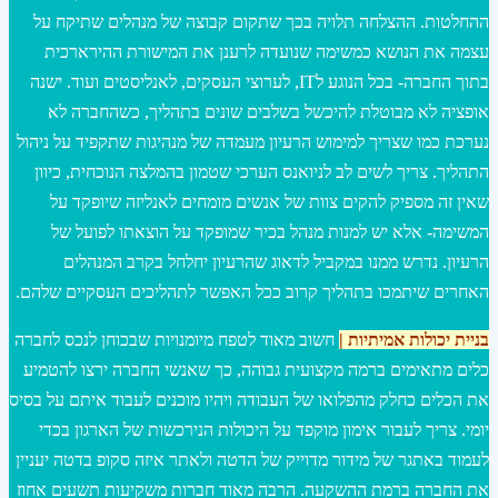
ההחלטות. ההצלחה תלויה בכך שתקום קבוצה של מנהלים שתיקח על
עצמה את הנושא כמשימה שנועדה לרענן את המישורת ההירארכית
בתוך החברה- בכל הנוגע לIT, לערוצי העסקים, לאנליסטים ועוד. ישנה
אופציה לא מבוטלת להיכשל בשלבים שונים בתהליך, כשהחברה לא
נערכת כמו שצריך למימוש הרעיון מעמדה של מנהיגות שתקפיד על ניהול
התהליך. צריך לשים לב לניואנס הערכי שטמון בהמלצה הנוכחית, כיוון
שאין זה מספיק להקים צוות של אנשים מומחים לאנליזה שיופקד על
המשימה- אלא יש למנות מנהל בכיר שמופקד על הוצאתו לפועל של
הרעיון. נדרש ממנו במקביל לדאוג שהרעיון יחלחל בקרב המנהלים
האחרים שיתמכו בתהליך קרוב ככל האפשר לתהליכים העסקיים שלהם.
בניית יכולות אמיתיות |
חשוב מאוד לטפח מיומנויות שבכוחן לנכס לחברה
כלים מתאימים ברמה מקצועית גבוהה, כך שאנשי החברה ירצו להטמיע
את הכלים כחלק מהפלואו של העבודה ויהיו מוכנים לעבוד איתם על בסיס
יומי. צריך לעבור אימון מוקפד על היכולות הנירכשות של הארגון בכדי
לעמוד באתגר של מידור מדוייק של הדטה ולאתר איזה סקופ בדטה יעניין
את החברה ברמת ההשקעה. הרבה מאוד חברות משקיעות תשעים אחוז