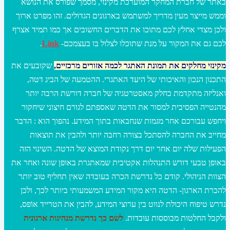
באתר של חברת המחקר המוערכת מקינזי, מסמך שפורס את הנושא
וממש מייצר מעין מדריך למשתמש בארגונים הגדולים. זהו מפרט ארוך
ולכן מצדי אחלץ לכם מתוכו את הדברים החשובים אך כמו תמיד אצרף
לכם גם את המקור על מנת שתוכלו לצלול בו בעצמכם-
Link
.
מקינזי מחלקים את
תמונת
האתגר לכמה אזורים
מרכזיים
,
שקובעים את
התכנון הנכון והאיכותי של היעד האתגרי. ההטמעה של הביג דטה,
ואנליזה מתקדמת כחלק מאסטרטגיה של חברה דורשת הרבה יותר
מהנטייה הפסיבית למסור את הדטה שאספתם לגורם חיצוני שיחקור
ויחפש עבורכם אחר מגמות שנחבאות בתוך המידע. נהפוך הוא : הדבר
מחייב את החברה להסתכל בצורה רחבה יותר ולהבין את תוצאות
הפעילות שלה יום אחר יום דרך נקודת המוצא של הדטה. השינוי הזה
באופן טבעי דורש התנהלות אקטיבית שמאתגרת באופן שונה ואחר את
הצוות הניהולי. קודם כל נדרשת הכרה בעובדה שאין תחליף טוב יותר
להכרת הארגון- הדטה היא מקור המידע המשמעותי ביותר לכך, ולכן
נדרש טיפוח היכולת לנווט בין ערוצי המידע, להבין את הטרייד אוֹפס,
ולקבל החלטות מבוססות עובדות.
לשם כך נדרשת מנהיגות ארגונית