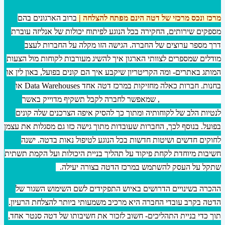
מרכז ונכס מרכזי של דטה הינם מפתח להצלחה |
ברוב הארגונים בהם
מספקים שירותים, החקירה בכל הנוגע לפיתוח יכולות של אנליזה עוברת
דרך מספר ערוצים של החברה. הגישה הזו מקלה על החברות לעצב
מודלים שמספרים לצוותי הארגון איך להשיג מעורבות לקוחות מול הצעות
המותג באתרים- ומה הקריטריון שיקבע איך הם קונים בפועל, באון לין או
בחנות. חברות כאלה מחזיקות במרכז דטה אחד Data Warehouses או
Data Environments, שמאפשר לחברה לקבל תשקיף מדוייק באשר
לנטיות הלב של לקוחותיה ומתוך כך להסיק איפה הצרכנים שלה קונים
בפועל. בנוסף לכך, החברות שעובדות מתוך גישה כזו גם מסגלות את עצמן
לחוקים חדשים ושיטות חדשות בכל הנוגע לטיפול נאות בדטה. ישנה
חשיבות מיוחדת לקחת פיקוד על תהליך בניית היכולות ועל הקמת תשתית
שתקל על העסק להשתמש במרכז הדטה בצורה יעילה.
ההכרה בשינויים הדרושים באיוש התפקידים לשם השימוש השגור של
הדטה בקרב עובדי החברה היא מרכיב משמעותי ביותר להצלחת הרעיון.
תוך כדי בניית התהליכים- חשוב לזכור את חשיבותו של דטה סנטר אחד,