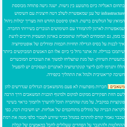
בתחום האנליזה כיום מתנועע בין גישות. ישנה גישה פתוחה מבוססת
infrastructure של ענן שמאפשרת לשלב דטה חיצונית עם השימוש
המואץ של הגולשים ברשת. האקו סיסטם החדש הזה מצריך יכולות ניהול
שמאפשרות לארגון להתמודד עם השימושים הגוברים בשירותי החברה.
בו בזמן, גם המומחים לאנליזה שתומכים בארגון המעסיק חייבים לדעת
איך לבנות על בסיס הגדילה תחזיות חכמות ומודלים של אופטימיזציה
שיתמכו בגדילה. זה אתגר גדול כי כיום אלו הם האנשים המבוקשים ביותר
בתעשיית השיווק- ועל מנת שתצליחו למשוך את העובדים המוכשרים
הללו ותגרמו להם לייצר קונקרטיזציה לאתגרים העסקיים יש להפעיל
חשיבה קריאטיבית ולנהל את התהליך בקפידה.
משאבים |
חברות מופתעות לא פעם מהמשאבים הגדולים שנדרשים להן
לשם הזזת תפקידים ממקום למקום ולמינוף תוכנית המשאבים דרך הרבה
פונקציות במקביל, על מנת שהחברה תוכל להיערך ולתמוך כראוי בשינוי
לקראת הבנייה של מודלים מתוחכמים של אנליזות. יש חשיבות רבה, כפי
שכבר נאמר קודם להתרכז במנהל בכיר שיודע לשבור כלפי מטה את רמת
ההחלטות ולהתגבר על הפחדים שעלולים לחבל במאמצים של קבלת