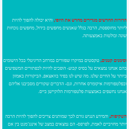
הדורות החדשים מגדירים מחדש את היופי,
והיא יכולה להפוך להיות
ליותר מחוספסת, הרבה בגלל שאנשים מחפשים בידול, מחפשים נוכחות
שונה ובולטות באמצעותה.
וסימנים קטנים,
טקסטים במיקרו שפזורים במרחב הדיגיטלי בכל הישומים
בהם אנחנו נמצאים על בסיס קבוע- הופכים להיות לכפתורים המשפיעים
ביותר על החיים שלנו. מה שיש לנו בפיד בוואצאפ, הביקורות באמזון
ובפלטפורמות איקומרס אחרות, וגם- הדברים שקורים מסביבנו אליהם
אנחנו נחשפים באמצעות פלטפורמות הלוקיישן בייס.
השקיפות,
והמידע הנגיש גורם לכך שמותגים צריכים להפוך להיות הרבה
יותר מחויביים לאמת, לפרפס- הם נמצאים במצב של אינגג’מנט בין אם