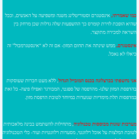
כמו שאמרתי,
אינסטגרם וסטוריטלינג משנה ומשפיעה על האנשים, וככל
שהיא הופכת לזירת קומרס כך ההשפעות שלה גדלות שכן מרחק בין
השראה למכירה מתקצר.
אינסטגרם,
ממש שינתה את תחום המזון- אם זה לא “אינסטגרמבול” זה
כיאלו לא נאכל.
אני נחשפתי בברצלונה בכנס המובייל הגדול
, ללא מעט חברות שעוסקות
בהדפסת המזון שלנו- מהדפסה של ספגטי, המבורגר ואפילו פיצה- כל זאת
במדפסות תלת מימדיות שנועדות במיוחד לטובת הדפסת מזון.
מערכות שונות מבוססות טכנולוגיה
, מתחילות להשתמש בבינה מלאכותית
לטובת המלצות על אוכל רלוונטי, מסעדות רלוונטיות ועוד- כלי הטכנולוגיה