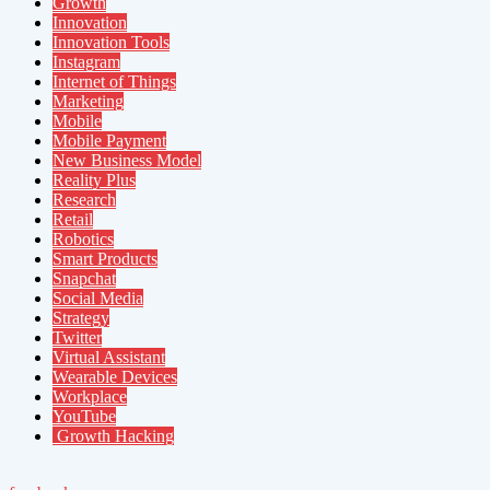
Growth
Innovation
Innovation Tools
Instagram
Internet of Things
Marketing
Mobile
Mobile Payment
New Business Model
Reality Plus
Research
Retail
Robotics
Smart Products
Snapchat
Social Media
Strategy
Twitter
Virtual Assistant
Wearable Devices
Workplace
YouTube
Growth Hacking