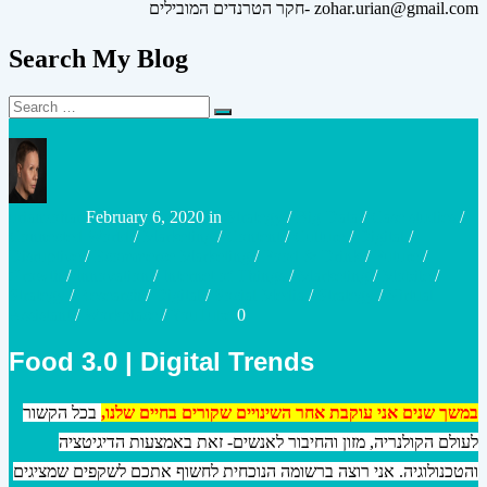
חקר הטרנדים המובילים- zohar.urian@gmail.com
Search My Blog
Search
Search
for:
Posted
Posted
urianzohar
February 6, 2020
in
Strategy
/
Big Data
/
Case studies
/
by
in
Connected World
/
Marketing
/
Content
/
Culture
/
Digital
/
Disruptive
/
Ecommerce Marketing
/
Food & Drink
/
Future
/
Growth
/
Innovation
/
Internet of Things
/
Marketing
/
Mobile
/
Strategy
/
Research
/
Digital
/
Social Media
/
Strategy
/
Virtual
Assistant
/
Workplace
/
YouTube
0
Food 3.0 | Digital Trends
במשך שנים אני עוקבת אחר השינויים שקורים בחיים שלנו,
ב
כל הקשור
לעולם הקולנריה, מזון והחיבור לאנשים- זאת באמצעות הדיגיטציה
והטכנולוגיה. אני רוצה ברשומה הנוכחית לחשוף אתכם לשקפים שמציגים