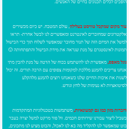
הופכים לכלים תכנונים בחיים של האנשים.
עוד מקום שמקבל טוויסט בעלילה
, עולם המטבח. יש כיום מכשירים
אלקטרונים שמחוברים לאינטרנט ומאפשרים לנו לבשל אחרת- תראו
למשל את המיזם הזה של תנור מחובר שמאפשר לשלוח תוך כדי הבישול
תמונות לאינסטגרם על מנת שנראה את מידת הבישול והתפתחותה 🙂
גוגל מאפס,
מאפשרת לנו להשתמש בכוח של הדטה על מנת להבין מתי
אנחנו צריכים להמנע מללכת למקומות צפופים עם הרבה תורים. זה יכול
לשנות את איכות החיים שלנו כשאנחנו רוצים להמנע מלהקלע
לסיטואציות לא נעימות של לחץ וגודש.
וחברות מזון כמו גם קמעונאיות,
משתמשות בטכנולוגיות המתקדמות
בשביל ליצור עבורנו שירותים חכמים. וול פוד מרקט למשל יצרה בעבר
בוט שמאפשר לנו להקליד מה בא לנו לאכול, והבוט מציע לנו מתכונים,