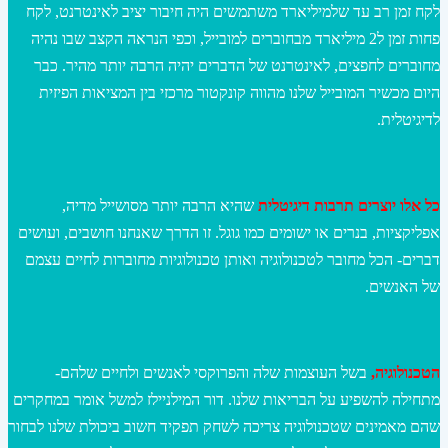
לקח זמן רב עד שלמיליארד משתמשים היה חיבור יציב לאינטרנט, לקח
פחות זמן ל2 מיליארד מבחוברים למובייל, וכפי הנראה הקצב שבו נהיה
מחוברים לחפצים, לאינטרנט של הדברים יהיה הרבה יותר מהיר. כבר
היום מכשיר המובייל שלנו מהווה קונקטור מרכזי בין המציאות הפיזית
לדיגיטלית.
כל אלו יוצרים תרבות דיגיטלית
שהיא הרבה יותר מסושייל מדיה,
אפליקציות, בנרים או ישומים כמו גוגל. זו הדרך שאנחנו חושבים, ועושים
דברים- הכל מחובר לטכנולוגיה ואותן טכנולוגיות מחוברות לחיים עצמם
של האנשים.
הטכנולוגיה,
בשל העוצמות שלה והפרוקסי לאנשים ולחיים שלהם-
מתחילה להשפיע על הבריאות שלנו. דור המילניילז למשל אומר במחקרים
שהם מאמינים שטכנולוגיה צריכה לשחק תפקיד חשוב ביכולת שלנו לבחור