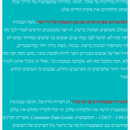
בחירות מדויקות על אוכל, תזונה- בחירות שמשפיעות על הדרך שבה
אנחנו מתחזקים את איכות החיים שלנו.
והאינטרנט מפגיש אותנו גם עם העוצמה של הויז’ואל
, בשל העובדה
שכולנו משתפים תמונות ברשת, זה יוצר מובמנטים חדשים לגמרי לגבי מה
יפה ומה לא, למשל לפני כמה שנים אנשים בני שישים ובמיוחד נשים לא
היו משתפות תמונות ברשת. עכשיו, כשזה נהיה יותר במיינסטרים,
הויז’ואל של אנשים מבוגרים הופך להיות למשהו מוכר, מושג המה יפה ומה
לא, המה מקובל ומה לא- משתנה בעקבות כך. ואולי זה מוביל אותנו להגיד
יותר ויותר שחמישים זה הארבעים החדש, שבעים זה השישים החדש
ועוד.
החברות שצומחות כיום הכי מהר
, הן חברות הדיגיטל, הדטה שמבינות
באמצעות הדטה את הלקוחות שלהן. זה יכול להגדיר מחדש את עולם
הCPG – לCDG – והמשמעות: Consumer Data Goods, מוצרים ויצרנים
שחושבים עם ובאמצעות הדטה על הייצור מול הצרכים של האנשים.