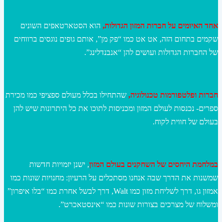
אחד האיומים על חברות המזון הגדולות,
הוא הסטארטאפים השונים
שקמים בתחום הזה, אט אט כמו “פק מן”, אותם גופים נוגסים ברווחים
של החברות הגדולות ועושים להן “אנבנדלינג”.
חברות ופלטפורמות טכנולוגיה,
שהתחילו בכלל מעולם ספציפי כמו מכירת
ספרים- נכנסות לעולם המזון ומכניסות לתוכו את כל היתרונות שיש להן
בעולם של חווית לקוח.
במלחמת היחסים של השחקנים בעולם המזון
, ישנן יזמויות חדשות
שמשנות את הדרך שבה אנחנו מסתכלים על הרעיון: מחנויות שונות כמו
אמזון גו, דרך לשליחת מזון כמו Walt, דרך לבשל אחרת כמו “בלו איפרון”
ומשלוח של מצרכים בצורות שונות כמו “אינסטאכרט”.