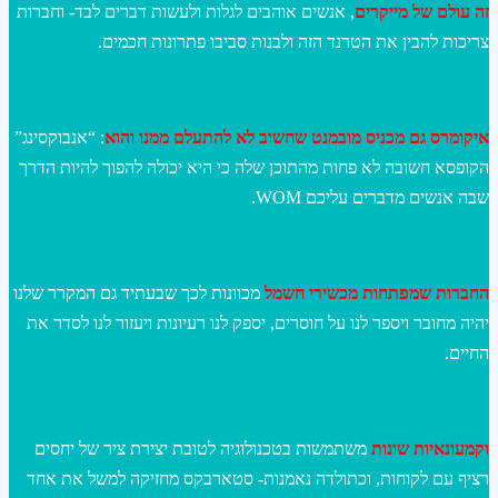
זה עולם של מייקרים
, אנשים אוהבים לגלות ולעשות דברים לבד- וחברות
צריכות להבין את הטרנד הזה ולבנות סביבו פתרונות חכמים.
א
יקומרס גם מכניס מובמנט שחשוב לא להתעלם ממנו והוא
: “אנבוקסינג”
הקופסא חשובה לא פחות מהתוכן שלה כי היא יכולה להפוך להיות הדרך
שבה אנשים מדברים עליכם WOM.
החברות שמפתחות מכשירי חשמל
מכוונות לכך שבעתיד גם המקרר שלנו
יהיה מחובר ויספר לנו על חוסרים, יספק לנו רעיונות ויעזור לנו לסדר את
החיים.
וקמעונאיות שונות
משתמשות בטכנולוגיה לטובת יצירת ציר של יחסים
רציף עם לקוחות, וכתולדה נאמנות- סטארבקס מחזיקה למשל את אחד