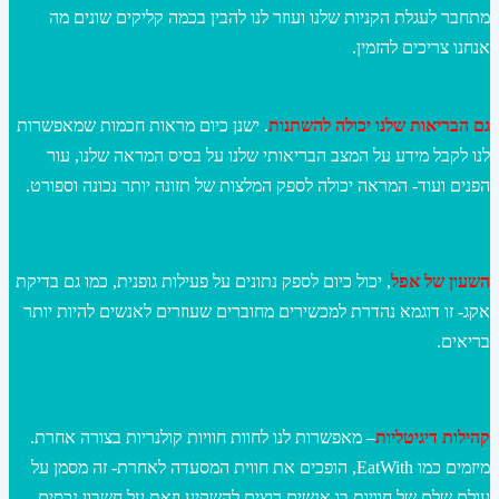
מתחבר לעגלת הקניות שלנו ועוזר לנו להבין בכמה קליקים שונים מה
אנחנו צריכים להזמין.
גם הבריאות שלנו יכולה להשתנות
. ישנן כיום מראות חכמות שמאפשרות
לנו לקבל מידע על המצב הבריאותי שלנו על בסיס המראה שלנו, עור
הפנים ועוד- המראה יכולה לספק המלצות של תזונה יותר נכונה וספורט.
השעון של אפל
, יכול כיום לספק נתונים על פעילות גופנית, כמו גם בדיקת
אקג- זו דוגמא נהדרת למכשירים מחוברים שעוזרים לאנשים להיות יותר
בריאים.
קהילות דיגיטליות
– מאפשרות לנו לחוות חוויות קולנריות בצורה אחרת.
מיזמים כמו EatWith, הופכים את חווית המסעדה לאחרת- זה מסמן על
עולם שלם של חוויות בו אנשים רוצים להשקיע וזאת על חשבון נכסים.