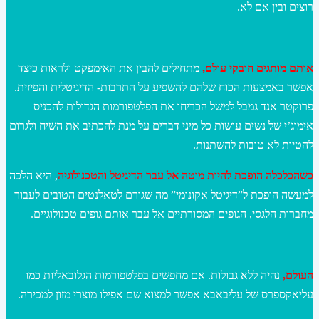
רוצים ובין אם לא.
אותם מותגים חובקי עולם,
מתחילים להבין את האימפקט ולראות כיצד
אפשר באמצעות הכוח שלהם להשפיע על התרבות- הדיגיטלית והפיזית.
פרוקטר אנד גמבל למשל הכריחו את הפלטפורמות הגדולות להכניס
אימוג’י של נשים עושות כל מיני דברים על מנת להכתיב את השיח ולגרום
להטיות לא טובות להשתנות.
כשהכלכלה הופכת להיות מוטה אל עבר הדיגיטל והטכנולוגיה
, היא הלכה
למעשה הופכת ל”דיגיטל אקונומי” מה שגורם לטאלנטים הטובים לעבור
מחברות הלגסי, הגופים המסורתיים אל עבר אותם גופים טכנולוגיים.
ה
עולם,
נהיה ללא גבולות. אם מחפשים בפלטפורמות הגלובאליות כמו
עליאקספרס של עליבאבא אפשר למצוא שם אפילו מוצרי מזון למכירה.