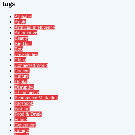
tags
Alphabet
Apple
Artificial Intelligence
Automotive
Beauty
Big Data
Bots
Case studies
China
Connected World
Content
Culture
Digital
Disruptive
e-Commerce
Ecommerce Marketing
Facebook
Fashion
Food & Drink
Future
Generation
Google