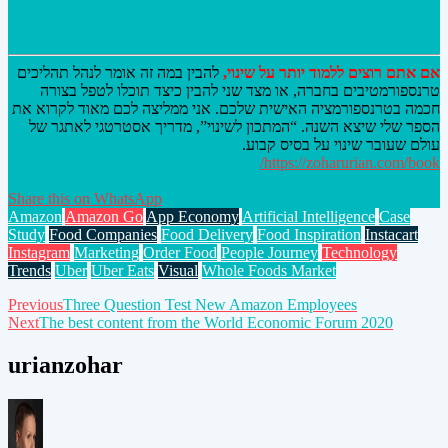
אם אתם רוצים ללמוד יותר על שינוי,
להבין במה זה אומר לנהל תהליכים
טרנספורמטיבים בחברה, או מצד שני להבין כיצד תוכלו לטפל בצורה
חכמה בטרנספורמציה האישית שלכם. אני ממליצה לכם מאוד לקרוא את
הספר שלי שיצא השנה. “המתכון לשינוי”, מדריך אסטרטגי לאתגר של
עולם שעובר שינוי על בסיס קבוע.
https://zoharurian.com/book/
Share this on WhatsApp
Amazon
Amazon Go
App Economy
Artificial Intelligence
Case
Study
Food Companies
Food Delivery
Food Inspiration
Instacart
Instagram
Marketing
Order Food
People Journey
Technology
Trends
Uber
Uber Eats
Visual
Whole Foods Market
Post
Previous
Three Question Test New Amazon Employees
Next
The best content from the World Economic Forum 2020
navigation
urianzohar