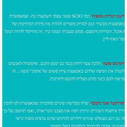
וישנן חברות נוספות
, כמו SCIO שאני עצמי השקעתי בה- שמאפשרת
באמצעות מכשיר קטן לסרוק מוצרים ולגלות את מידת המתיקות של
האוכל, הטריות והטעם- ממש מעבדה קטנה ביד. זה מתיימר להיות הגוגל
של האוף ליין.
דומינוס פיצה
, הלכה צעד רחוק (כמו גם קטן) וחכם, ואיפשרה לאנשים
לקנות את הפיצה שלהם באמצעות ציוץ פשוט של אימוג’י פיצה…זה
מראה לכם כיצד מותג מצליח להכנס לתרבות.
ופרוקטר אנד גלמבל
, יצרה מברשת שיניים מחוברת שמאפשרת לנו להבין
דרך ציחצוח השיניים וניקיון הפה את מצבנו הבריאותי, ואם תחשבו על כך
זה גם רגע מצטלם שגורם לילדים להרגיש שהם עושים משהו כייפי
ומשכנע אותם להתמיד בציחצוח בשל החוויה.