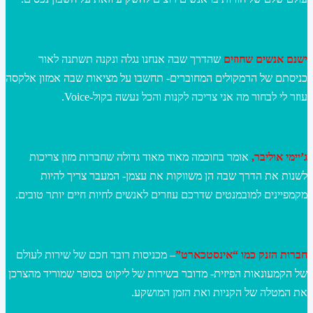
יש
נם אנשים שחוזים
שהדרך שבה אנחנו נגלה ונקנה תשתנה לאור
כניסתם של הרמקולים המחוברים- תחשבו על מציאות שבה אמזון אלקסה
עוזר לי לבחור מה אני צריכה לקנות והכל נעשה בקול-Voice.
ג’יימי אוליבר,
אומר בחוכמה מאוד מאוד גדולה שחברות מזון צריכות
לשנות את הדרך שבה הן משווקות את עצמן- המעבר צריך להיות
מקמפיינים למובמנטים שדרכם עוזרים לאנשים לחיות חיים יותר טובים.
חברות הזנק כמו “אינסטכארט”
– מכניסות רובד חכם של שירות לעולם
של הקמעונאות הפיזית- מדובר בשירות של ליקוט בסופר שמוריד מהצרכן
את המטלה של הקניות ואת הזמן המושקע.