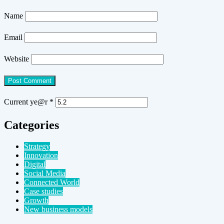
Name
Email
Website
Current ye@r
*
Categories
Strategy
Innovation
Digital
Social Media
Connected World
Case studies
Growth
New business models