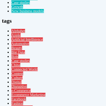
Case studies
Growth
New business models
tags
Alphabet
Apple
Artificial Intelligence
Automotive
Beauty
Big Data
Bots
Case studies
China
Connected World
Content
Culture
Digital
Disruptive
e-Commerce
Ecommerce Marketing
Facebook
Fashion