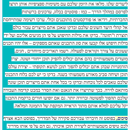
ליעדים שלנו. מלאו את היומן שלכם עם משימות ספציפיות אותן תרצו
לפרסם במהלך הדרך – כמו : פוסטים בבלוג, עדכונים ברשתות
החברתיות, וידיאו או פודקסטים מתוכננים וכולי. ערכו רשימה שמתייחסת
אל קהלי היעד השונים שלכם ובדקו שאכן אתם מייצרים עבור כולם
תוצרת ו”תזונה”. בדקו את מילות החיפוש על פי הן מגיעים אליכם ועל ידי
מילות חיפוש אלו קבעו את סוג התכנים שאתם מספקים – אלו יהיו תכנים
שעונים על צורך וקוראים לפעולה. רשמו תאריכים מיוחדים , חגים,
מועדים משמעותיים בהם אתם יכולים להפיק תוכן ייחודי ושונה. יצרו
הזדמנויות שבהן אתם יכולים להפוך תוכן לנושא תקופתי – יצירת עולם
תוכן ושיחה סביב מאורע משמעותי בשנה. בדקו כי יש לכם בלוח התכנוני
שלכם טאבים לכל נוכחות ובדקו כי בכל אחת אתם מייצרים תוכן שונה
מותאם לזירה. בכך שתייצרו את הגאנט ואת הסדר במבט קדימה העבודה
שלכם תהפוך לפשוטה וברורה יותר. גם אם יופיעו חורים ברקמת התכנון
יקל עליכם למלא אותם מתוך הראִייה המקפת של התמונה המלאה.
סיכום,
בפוסט זה חיברתי עבורכם סקירה של המדריך, בפוסט הבא אצרף
לכם טיפים משמעותיים ליצירת תוכן איכותי, גם הם על פי אותו מדריך.