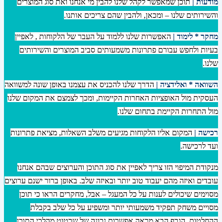
מודעות |
תוכן שמאפשר לקהל שלנו להבין מי אנחנו ואת סוג המוצרים
והשירותים שלנו – ומכאן, ולהבין שהם צריכים אותנו.
מחקר * לימוד |
האפשרות שלנו ללמוד על העבר של הלקוחות , לאפיין
בעיות ולחפש עבורם פתרונות משמעותים סביב המוצרים והשירותים
שלנו.
השוואה * ואלידציה |
הדרך שלנו להכניס את עצמנו באופן שונה למשוואה
העסקית מול האופציות האחרות הקיימות, ומכך לצמצם את המקום שלנו
מול התחרות הקיימת בתחום שלנו.
רכישה |
המקום אליו הלקוחות מגיעים משלב השאלות, מציאת פתרונות
ועד לרכישה.
מנקודת המיפוי הזו צריך לאפיין את סוג התוכן והערוצים שבהם אנחנו
עובדים ואיזה מהם יעבוד טוב יותר ובאיזה שלב. באופן ברור ישנם ערוצים
מסוימים שיכולים לענות על כל המעגל – אבל, מחקרים הראו כי תוכן
מסויים משחק תפקיד משמעותי יותר ומשפיע על כל שלב בקבלת
ההחלטות. הגרף הבא מראה אפשרות נכונה של שרטוט מהלכי התוכן