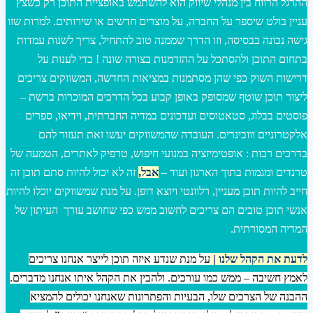
ההרגל הרווח בין מנהלי שיווק הוא להשתמש באופציית התוכן רק כשצץ
עניין בולט שיספר על החברה, על מוצרים חדשים או שירותים. למרות שזו
גישה נכונה בבסיסה, וזו הדרך שממנה טוב להתחיל, צריך לשנות עמדות
בתחום התוכן ולהסתכל על ההזדמנות בצורה שונה ! כדי לענות על
דרישות השוק כפי שהן מסתמנות במציאות החדשה, המשווקים צריכים
ליצור תוכן שוטף שמסופק באופן קבוע בכל הדרכים המוכרות ברשת –
פוסטים בבלוג, סטאטוסים ועדכונים במדיה החברתית, וידיאו, ספרים
אלקטרוניים ווובינרים. העובדה שהמשווקים יעשו זאת תעזור להם
בדרכים רבות : אופטימיזציה במנועי חיפוש, טרפיק לאתרים, הטמעה של
טרנדים ומגמות בתוך הארגון ועוד –
אבל,
זה לא יכול להיות סתם תוכן זה
חייב להיות תוכן מעניין, רלוונטי ויוצא דופן. על מנת שמשווקים יוכלו להיות
אנשי תוכן טובים הם צריכים לחשוב ממש כפי שחושב עורך העיתון של
המדיה המסורתית.
לדעת את הקהל שלנו
|
על מנת שנדע איזה תוכן לייצר אנחנו צריכים
לאמץ חשיבה – ממש כמו עורכים. ולהבין את הקהל איתו אנחנו מדברים.
ההבנה של הצרכים שלו, הבעיות והפתרונות שאנחנו יכולים להמציא