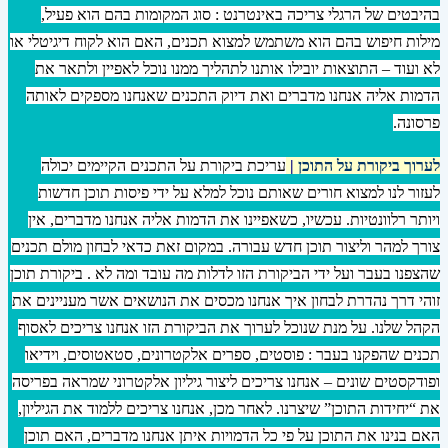
בהיבטים של הרגלי צריכה באינטרנט : סוג המקומות בהם הוא פעיל,
מילות חיפוש בהם הוא משתמש למצוא תכנים, האם הוא לקוח דיגיטלי או
לא ועוד – התוצאות יובילו אותנו לתהליך ממנו נוכל לאפיין ולתאר את
הדמות אליה אנחנו מדברים ואת דיוק התכנים שאנחנו מספקים לאותה
פרסונה.
לערוך ביקורת על התוכן
|
עריכת ביקורת על התכנים הקיימים יכולה
לעזור לנו למצוא חורים שאותם נוכל למלא על ידי פיסות תוכן חדשות
ויותר רלוונטיות. עכשיו, כשאפיינו את הדמות אליה אנחנו מדברים, אין
צורך למהר וליצור תוכן חדש עבורה. במקום זאת כדאי לבחון מולם תכנים
שהצפנו בעבר ועל ידי הביקורת הזו לדלות מה עובד ומה לא . ביקורת תוכן
זוהי דרך נהדרת לבחון איך אנחנו מכסים את הנושאים אשר מעניינים את
הקהל שלנו. על מנת שנוכל לערוך את הביקורת הזו אנחנו צריכים לאסוף
תכנים שהפקנו בעבר : פוסטים, ספרים אלקטרונים, סטאטוסים, וידיאו
ופודקסטים שונים – אנחנו צריכים ליצור גיליון אלקטרוני שמראה בפריסה
את “יחידות התוכן” שיצרנו. לאחר מכן, אנחנו צריכים ללמוד את הגיליון,
האם בנינו את התוכן על פי כל הדמויות איתן אנחנו מדברים, האם תוכן