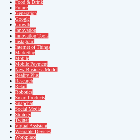
Food & Drink
Future
Generation
Google
Growth
Innovation
Innovation Tools
Instagram
Internet of Things
Marketing
Mobile
Mobile Payment
New Business Model
Reality Plus
Research
Retail
Robotics
Smart Products
Snapchat
Social Media
Strategy
Twitter
Virtual Assistant
Wearable Devices
Workplace