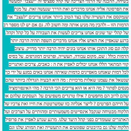
בשיחה, ההבנה של הרגלי הצריכה של קהל ספציפי זה “יעצבו” למעשה
את הפרסונה אליה אנחנו מדברים ואת הדרך שנעשה זאת. על מנת
שנמקסם את העשייה שלנו בצד הטוב ביותר אנחנו צריכים “לעצב” את
הדמות הזו – ולהבין מה מניע אותה ומה חשוב לה. גם אם יש לנו מספר רב
של קהלי יעד שונים אנחנו צריכים לעשות את העבודה על כל קהל וקהל.
ברגע שנאפיין את האיש אליו אנחנו מדברים השפה תהיה הרבה יותר
קלה וגם סוג התוכן אותו אנחנו בונים יהיה הרבה יותר מדויק. עיצוב
הדמות כולל : שם, מקום עבודה, תעשייה, ופרטים דמוגרפים. על בסיס
קווי המתאר הללו אנחנו יכולים לאפיין את ה : כאבים, צרכים ואתגרים
לכל דמות שאנחנו מאפיינים כדמות שאיתה אנחנו באים במגע על ידי כך
שנשאל את עצמנו שאלות מרכזיות : מה היא הבעיה הגדולה ביותר שהם
מנסים לפתור ? מה היא או הוא צריכים הכי הרבה ? מהי האינפורמציה
שהם לרוב הם מחפשים ? אילו טרנדים משפיעים על העסקים שלהם או
על חייהם הפרטים ? לייצר אנליזה כזו שמשרטטת את חייו ואת צרכיו של
הלקוח מבטיחה שנקבל אינסייטים משמעותיים ומהותיים על הצרכים ועל
האתגרים שעומדים בפני קהל היעד שלנו. מרגע שנדע לאפיין את פרופיל
הלקוח שלנו גם בהיבטים שפוגשים את התעשייה ואת המותג שלנו וגם