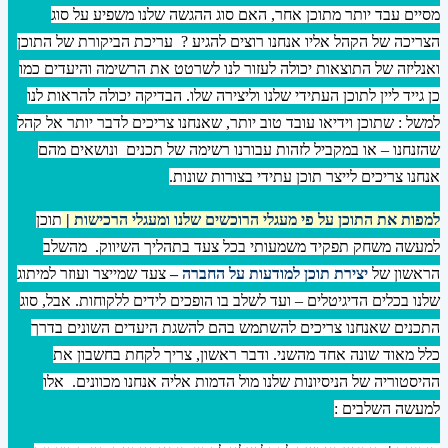
מסיים עבד יותר מתוכן אחר, האם סוג ההגשה שלנו משפיע על סוג
הצריכה של הקהל אליו אנחנו רוצים להגיע ? עריכת הביקורת של התוכן
ואנליזה של התוצאות יכולה לעזור לנו לשרטט את הרשימה והיעדים כמו
כן גייד ליין לתוכן העתידי שלנו וליצירה שלו. הבדיקה יכולה להראות לנו
למשל : שתוכן וידיאו עובד טוב יותר, שאנחנו צריכים לדבר יותר אל קהל
שהזנחנו – או במקביל לזהות עבורנו רשימה של תכנים ונושאים מהם
אנחנו צריכים לייצר תוכן עתידי בצורות שונות.
למפות את התוכן על פי מעגלי הרוכשים שלנו ומעגלי הרכישות
|
תוכן
למעשה משחק תפקיד משמעותי בכל צעד בתהליך השיווק.
מהשלב
הראשון של
יצירת תוכן למודעות על החברה –
צעד שמייצר ועוזר למיתוג
שלנו בכלים הדיגיטלים – ועד לשלב בו הופכים לידים ללקוחות. אבל, סוג
התכנים שאנחנו צריכים להשתמש בהם להשגת היעדים השונים בדרך
כלל מאוד שונה אחד מהשני. ודבר ראשון, צריך לקחת בחשבון את
ההיסטוריה של הניסיונות שלנו מול הדמות אליה אנחנו מכוונים. אלו
למעשה השלבים :