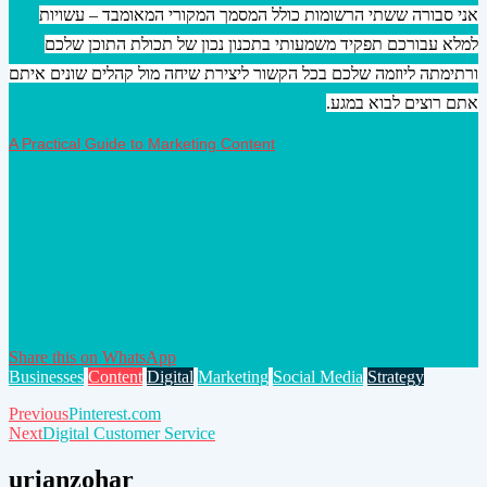
אני סבורה ששתי הרשומות כולל המסמך המקורי המאומבד – עשויות
למלא עבורכם תפקיד משמעותי בתכנון נכון של תכולת התוכן שלכם
ורתימתה ליוזמה שלכם בכל הקשור ליצירת שיחה מול קהלים שונים איתם
אתם רוצים לבוא במגע.
A Practical Guide to Marketing Content
Share this on WhatsApp
Businesses
Content
Digital
Marketing
Social Media
Strategy
Post
Previous
Pinterest.com
Next
Digital Customer Service
navigation
urianzohar