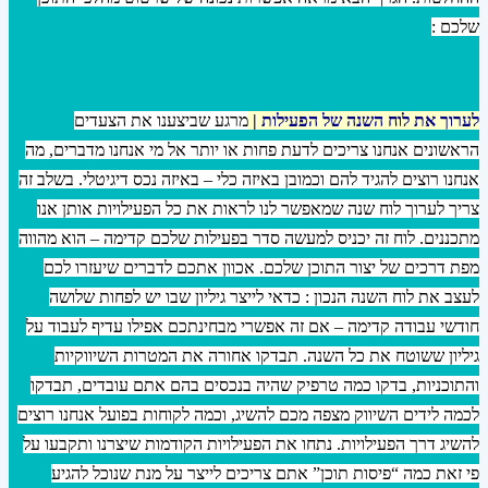
שלכם :
לערוך את לוח השנה של הפעילות |
מרגע שביצענו את הצעדים
הראשונים אנחנו צריכים לדעת פחות או יותר אל מי אנחנו מדברים, מה
אנחנו רוצים להגיד להם וכמובן באיזה כלי – באיזה נכס דיגיטלי. בשלב זה
צריך לערוך לוח שנה שמאפשר לנו לראות את כל הפעילויות אותן אנו
מתכננים. לוח זה יכניס למעשה סדר בפעילות שלכם קדימה – הוא מהווה
מפת דרכים של יצור התוכן שלכם. אכוון אתכם לדברים שיעזרו לכם
לעצב את לוח השנה הנכון : כדאי לייצר גיליון שבו יש לפחות שלושה
חודשי עבודה קדימה – אם זה אפשרי מבחינתכם אפילו עדיף לעבוד על
גיליון ששוטח את כל השנה. תבדקו אחורה את המטרות השיווקיות
והתוכניות, בדקו כמה טרפיק שהיה בנכסים בהם אתם עובדים, תבדקו
לכמה לידים השיווק מצפה מכם להשיג, וכמה לקוחות בפועל אנחנו רוצים
להשיג דרך הפעילויות. נתחו את הפעילויות הקודמות שיצרנו ותקבעו על
פי זאת כמה “פיסות תוכן” אתם צריכים לייצר על מנת שנוכל להגיע