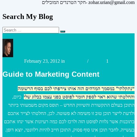
חקר הטרנדים המובילים- zohar.urian@gmail.com
Search My Blog
Search
Search
for:
Posted
Posted
urianzohar
February 23, 2012
in
Marketing
/
Content
1
by
in
Guide to Marketing Content
“נתקלתי” במסמך המדהים הזה אותו צירפתי לכם בסוף הרשומה
והחלטתי שהוא ראוי לספק חומר לפוסט בפני עצמו בבלוג שלי
. כיום,
התוכן בעולם התקשורת והשיווק החדש – תופס מקום משמעותי ביותר
ולדעת לייצר תוכן טוב זו משימה לא פשוטה. לכן, החלטתי לצייד אתכם
בתובנות אשר נלוות לפוסט הזה ולרכז לכם כמה רעיונות אשר ינחו אתכם
בעשייה. לחבר תוכן אינו סוף פסוק, התוכן חייב להיות רלוונטי, יוצא דופן.