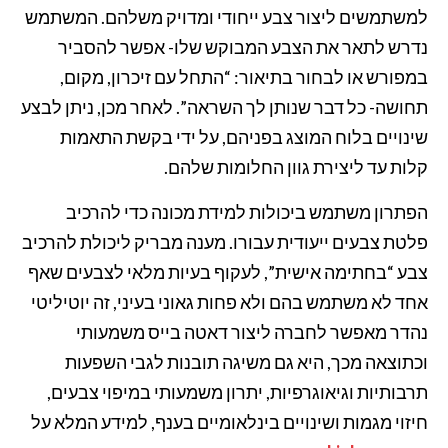
למשתמשים ליצור צבע ייחודי ומדויק משלהם.
המשתמש
נדרש לתאר את הצבע המבוקש שלו- אפשר להסביר
במפורש או לבחור בתיאור: “התחל עם זיכרון, מקום,
תחושה- כל דבר שנותן לך השראה”. לאחר מכן, ניתן לבצע
שינויים בלוח המוצג בפניהם, על ידי בקשת התאמות
קלות עד ליצירת גוון החלומות שלהם.
הפתרון משתמש ביכולות למידת מכונה כדי להרכיב
פלטת צבעים ייעודית עבורו.
מענה מבריק ליכולת להרכיב
צבע “בחתימה אישית”, לעקוף בעיות מלאי לצבעים שאף
אחד לא משתמש בהם ולא פחות גאוני בעיני,
זה יוטיליטי
נהדר מאפשר לחברה ליצור דאטה בייס משמעותי
וכתוצאה מכך, היא גם משיגה תובנות לגבי השפעות
תרבותיות וגיאוגרפיות, יתרון משמעותי במיפוי צבעים,
חיזוי מגמות ושינויים בינלאומיים בענף,
למידע המלא על