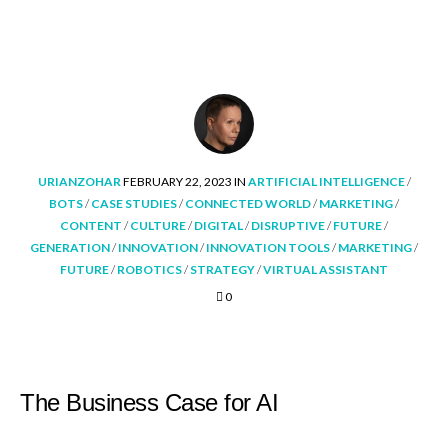
POSTED
POSTED
URIANZOHAR
FEBRUARY 22, 2023
IN
ARTIFICIAL INTELLIGENCE
/
BY
IN
BOTS
/
CASE STUDIES
/
CONNECTED WORLD
/
MARKETING
/
CONTENT
/
CULTURE
/
DIGITAL
/
DISRUPTIVE
/
FUTURE
/
GENERATION
/
INNOVATION
/
INNOVATION TOOLS
/
MARKETING
/
FUTURE
/
ROBOTICS
/
STRATEGY
/
VIRTUAL ASSISTANT
0
The Business Case for AI