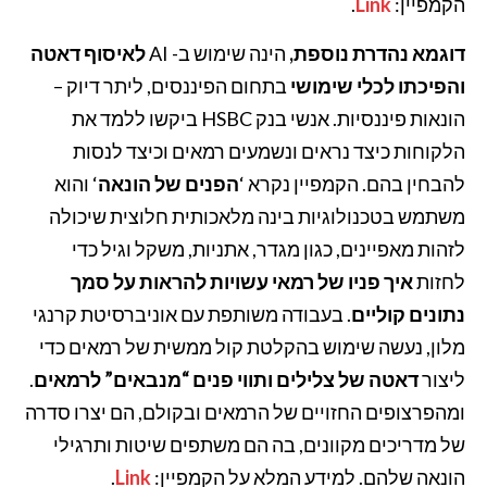
הקמפיין:
Link
.
דוגמא נהדרת נוספת,
הינה שימוש ב- AI
לאיסוף דאטה
והפיכתו לכלי שימושי
בתחום הפיננסים, ליתר דיוק –
הונאות פיננסיות. אנשי בנק HSBC ביקשו ללמד את
הלקוחות כיצד נראים ונשמעים רמאים וכיצד לנסות
להבחין בהם.
הקמפיין נקרא ‘
הפנים של הונאה
‘ והוא
משתמש בטכנולוגיות בינה מלאכותית חלוצית שיכולה
לזהות מאפיינים, כגון מגדר, אתניות, משקל וגיל כדי
לחזות
איך פניו של רמאי עשויות להראות על סמך
נתונים קוליים
.
בעבודה משותפת עם אוניברסיטת קרנגי
מלון, נעשה שימוש בהקלטת קול ממשית של רמאים כדי
ליצור
דאטה של צלילים ותווי פנים “מנבאים” לרמאים
.
ומהפרצופים החזויים של הרמאים ובקולם, הם יצרו סדרה
של מדריכים מקוונים, בה הם משתפים שיטות ותרגילי
הונאה שלהם.
למידע המלא על הקמפיין:
Link
.