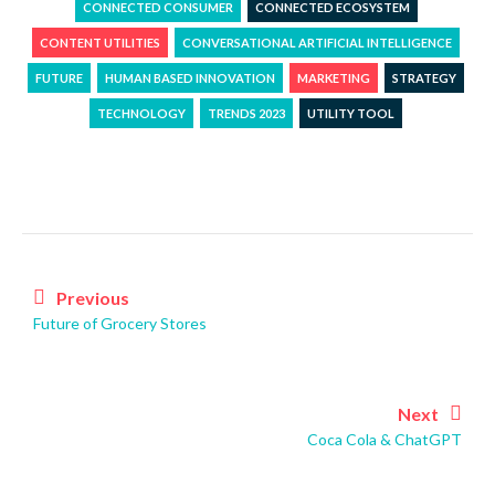
CONNECTED CONSUMER
CONNECTED ECOSYSTEM
CONTENT UTILITIES
CONVERSATIONAL ARTIFICIAL INTELLIGENCE
FUTURE
HUMAN BASED INNOVATION
MARKETING
STRATEGY
TECHNOLOGY
TRENDS 2023
UTILITY TOOL
Post
navigation
Previous
Future of Grocery Stores
Next
Coca Cola & ChatGPT