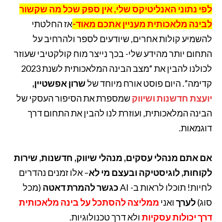
לפי נתוני האנליטיקס שלי, אין ספק שכל מה שקשור
לבינה מלאכותית מעניין אתכם מאוד-
אז החלטתי
להשמיע קולות אחרים, שיודעים לספר ולהרחיב על
התחום יותר מהידע שלי- בכך נייצר מוח קולקטיבי שעוזר
לכולנו להבין את “מצב הבינה המלאכותית לשנת 2023
קדימה”. היום פוסט אורח מיוחד של
שרון אפשטיין,
יועצת חדשנות ושיווק
שמספרת את הסיפור העסקי של
הבינה המלאכותית, ועוזרת לנו להבין את התחום דרך
דוגמאות.
אם אתם מנהלי עסקים, מנהלי שיווק, חדשנות, שירות
לקוחות, לוגיסטיקה ובעצם מי לא
– אלו זמנים נהדרים
לחיות!
תוכלו לראות ב- AI
כגשר להמרת דאטה
(מכל
סוג)
לערך
ואני
ממליצה להסתכל על בינה מלאכותית
דרך יכולות עסקיות
ולא דרך טכנולוגיות.