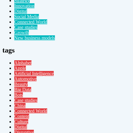
Strategy
Innovation
Digital
Social Media
Connected World
Case studies
Growth
New business models
tags
Alphabet
Apple
Artificial Intelligence
Automotive
Beauty
Big Data
Bots
Case studies
China
Connected World
Content
Culture
Digital
Disruptive