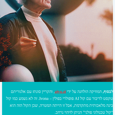
לבסוף,
המוזיקה הולחנה על ידי
aiva.ai
, והקריין סונתז עם אלגוריתם
טקסט לדיבור עם קול AI פופולרי בפולין – Ivona. זה לא נשמע כמו קול
בינה מלאכותית מתקדמת, אבל זו הייתה המטרה, שכן הקול הזה הוא
“קול טכנולוגי פולני” הניתן לזיהוי נרחב.