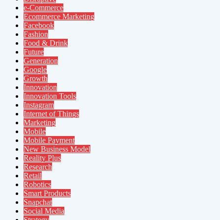
e-Commerce
Ecommerce Marketing
Facebook
Fashion
Food & Drink
Future
Generation
Google
Growth
Innovation
Innovation Tools
Instagram
Internet of Things
Marketing
Mobile
Mobile Payment
New Business Model
Reality Plus
Research
Retail
Robotics
Smart Products
Snapchat
Social Media
Strategy