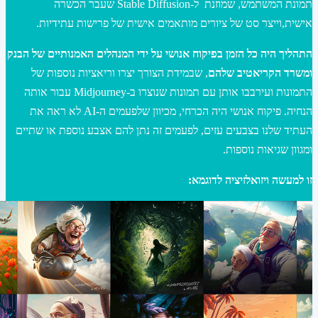
תמונת המשתמש, שמוזנת ל-Stable Diffusion שעבר הכשרה
אישית,וייצר סט של ציורים מותאמים אישית של פרישות עתידיות.
התהליך היה כל הזמן בפיקוח אנושי על ידי המנהלים האמנותיים של הבנק
ומשרד הקריאטיב שלהם
, שבמידת הצורך יצרו וריאציות נוספות של
התמונות ועירבבו אותן עם תמונות שנוצרו ב-Midjourney עבור אותה
הנחיה. פיקוח אנושי היה הכרחי, מכיוון שלפעמים ה-AI לא ראה את
העתיד שלנו בצבעים עזים, לפעמים זה נתן להם אצבע נוספת או שתיים
ומגוון שגיאות נוספות.
זו למעשה ויזואלזיציה לדוגמא: