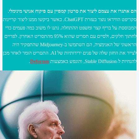
הם אתגרו את עצמם ליצור את סרטון קמפיין עם פיקוח אנושי מינימלי
.
סקריפט הווידאו נוצר בעזרת ChatGPT. כאשר ביקשו ממנו ליצור קריינות
המבוססת על בריף קצר ומשפט ההתחלה. נתנו לו משוב כמה פעמים כדי
לחתוך חלקים, ולסיים עם תסריט שהוא 95% מהתסריט האחרון. לפריים
הראשוני של האנימציה, הם השתמשו ב-Midjourney שהתפקיד היה
לצייר את החזון שלה של פנים ידידותיות של AI. התסריט הומר לאחר מכן
להנחיות ל-Stable Diffusion, והונפש באמצעות
Deforum
.