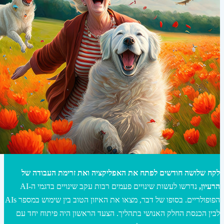
לקח שלושה חודשים לפתח את האפליקציה ואת זרימת העבודה של
הרעיון,
נדרשו לעשות שינויים פעמים רבות עקב שינויים בדגמי ה-AI
הפופולריים. בסופו של דבר, מצאו את האיזון הטוב בין שימוש במספר AIs
לבין הכנסת החלק האנושי בתהליך. הצעד הראשון היה פיתוח יחד עם