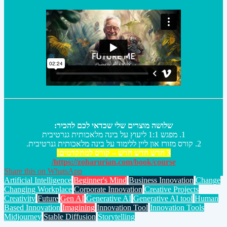
שלושה מוצרים שלי שכדאי לכם להכיר:
1. מפגש 1:1 ליעוץ על בינה מלאכותית גנרטיבית
2. קורס מזורז און ליין ללימוד על בינה מלאכותית גנרטיבית.
3 חדש חדש חדש – קורס למתקדמים!
https://zoharurian.com/book/course/
Share this on WhatsApp
Artificial Intelligence
Beginner's Mind
Business Innovation
Change
Changing Workplace
Corporate Innovation
Creative Projects
Creativity
Future
Gen AI
Generative AI
Generative AI tool
Human
Based Innovation
Imagining
Innovation Tool
Innovation Tools
Midjourney
Stable Diffusion
Storytelling