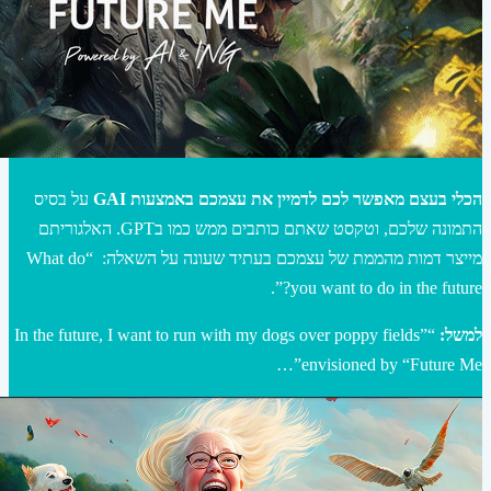
הכלי בעצם מאפשר לכם לדמיין את עצמכם באמצעות GAI
על בסיס
התמונה שלכם, וטקסט שאתם כותבים ממש כמו בGPT. האלגוריתם
מייצר דמות מהממת של עצמכם בעתיד שעונה על השאלה: “What do
you want to do in the future?”.
למשל:
“In the future, I want to run with my dogs over poppy fields”
envisioned by “Future Me”…