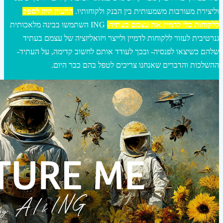
וליצירת מעורבות משמעותית בין הבנק ולקוחותיו.
הרעיון היה לספק
ללקוחות כלי לדמיין את עצמם בעתיד-
ING השתמשו בבינה מלאכותית
גנרטיבית לעזור ללקוחות לדמיין ולייצר ויזואליזציה של עצמם בעתיד
שלהם כשיצאו לפנסיה- ובכך לעודד אותם לחשוב קדימה, על העתיד-
ההשלכות והדברים שאנחנו צריכים לטפל בהם כבר היום.