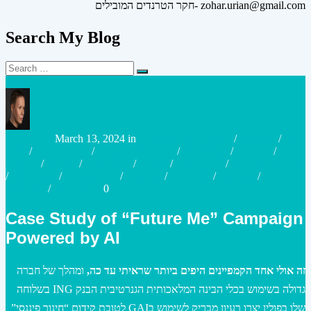
חקר הטרנדים המובילים- zohar.urian@gmail.com
Search My Blog
Search
Search
for:
Posted
Posted
urianzohar
March 13, 2024
in
Artificial Intelligence
/
Strategy
/
Big
by
in
Data
/
Case studies
/
Connected World
/
Marketing
/
Content
/
Culture
/
Digital
/
Disruptive
/
Future
/
Innovation
/
Innovation Tools
/
Marketing
/
Reality Plus
/
Strategy
/
Research
/
Strategy
/
Virtual
Assistant
/
Workplace
0
Case Study of “Future Me” Campaign
Powered by AI
זה אולי אחד הקמפיינים היפים ביותר שראיתי עד כה,
ומהלך של חברה
גדולה בשימוש בכלי הבינה המלאכותית הגנרטיבית הבנק ING בשלוחה
שלו בפולין יצרו רעיון מבריק לשימוש בGAI לטובת קידום “חינוך פיננסי”