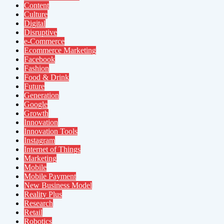
Content
Culture
Digital
Disruptive
e-Commerce
Ecommerce Marketing
Facebook
Fashion
Food & Drink
Future
Generation
Google
Growth
Innovation
Innovation Tools
Instagram
Internet of Things
Marketing
Mobile
Mobile Payment
New Business Model
Reality Plus
Research
Retail
Robotics