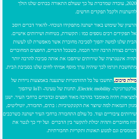
2020, עובדה שמדברת על כך שעולם התאורה בבתים שלנו הולך
להשתנות ולקבל תפקדים חדשים.
הרעיון של שימוש באור ישתנה מתפקידו הנוכחי- להאיר דברים ויוסב
אל תפקידים רבים נוספים כמו : תקשורת, בטיחות ושירותים אישיים.
הבית שלנו למשה יהפוך לסביבה מחוברת אשר מאפשרת לנו לעשות
דברים בצורה הרבה יותר חכמה, כשבכל הדברים, החפצים המחוברים
תהיה אינטגרציה של שירותים שיהפכו את אותה סביבה להרבה יותר
מתחשבת ויגרמו לכך שיהיה ערך מוסף אמיתי לחים שלנו בסביבת הבית.
מילת סיכום,
תחשבו על כל ההזדמנויות שתגענה באמצעות ניידות של
אלקטרוניקה- Electric mobility, תחנות של טעינה- וIoT שיהפוך
למציאות ויהיה מאומבד בהרבה מאוד חפצים ובדברים ברחבי העיר. ישנן
מגוון דוגמאות למה שיוצר את הקונקטיביות : בתים, תחבורה, יוטיליטיס,
שירותים ציבוריים ועוד. כל עולם התחבורה ברחבי העיר ישתנה כשרכבים
יהיו מחוברים ותהיה יכולת לתקשר בין הדברים ועל ידי כך לנטר את
העומסים וגם למנוע תאונות ותקריות תחבורתיות.