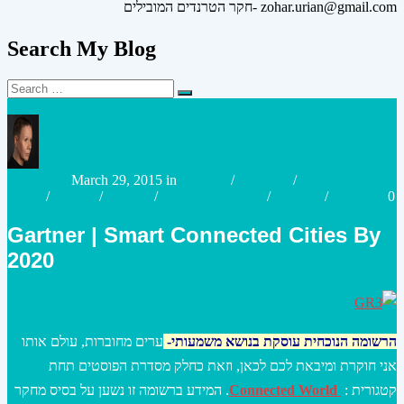
חקר הטרנדים המובילים- zohar.urian@gmail.com
Search My Blog
Search
Search
for:
Posted
Posted
urianzohar
March 29, 2015
in
Strategy
/
Big Data
/
Connected
by
in
World
/
Culture
/
Growth
/
Internet of Things
/
Strategy
/
Research
0
Gartner | Smart Connected Cities By
2020
הרשומה הנוכחית עוסקת
בנוש
א משמעותי-
ערים מחוברות, עולם אותו
אני חוקרת ומיבאת לכם לכאן, וזאת כחלק מסדרת הפוסטים תחת
קטגורית :
Connected World
. המידע ברשומה זו נשען על בסיס מחקר