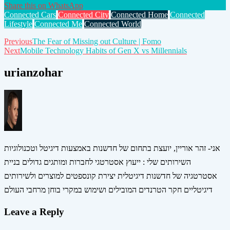
Share this on WhatsApp
Connected Cars
Connected City
Connected Home
Connected
Lifestyle
Connected Me
Connected World
Post
Previous
The Fear of Missing out Culture | Fomo
Next
Mobile Technology Habits of Gen X vs Millennials
navigation
urianzohar
אני- זהר אוריין, יועצת בתחום של חדשנות באמצעות דיגיטל וטכנולוגיות
השירותים שלי : ייעוץ אסטרטגי לחברות ומותגים גדולים בניית
אסטרטגיה של חדשנות דיגיטלית יצירת קונספטים למוצרים ולשירותים
דיגיטליים חקר הטרנדים המובילים ושימוש במקרי בוחן מרחבי העולם
Leave a Reply