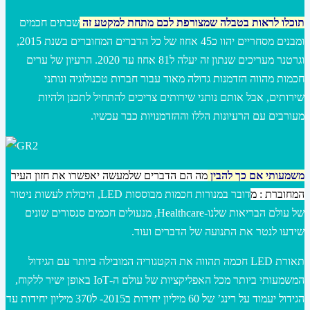
תוכלו לראות בטבלה שמצורפת לכם מתחת למקטע זה
שבתים חכמים
ומבנים מסחריים יהוו כ45 אחוז של כל הדברים המחוברים בשנת 2015,
וגרטנר מעריכים שנתון זה יעלה ל81 אחוז עד 2020. הרעיון של ערים
חכמות מהווה הזדמנות גדולה מאוד עבור חברות טכנולוגיה ונותני
שירותים, אבל אותם נותני שירותים צריכים להתחיל לתכנן ולהיות
מעורבים עם הרעיונות הללו וההזדמנויות כבר עכשיו.
משמעותי אם כך לה
בין
מה הם הדברים שלמעשה יאפשרו את חזון העיר
המחוברת :
מ
דובר במנורות חכמות מבוססות LED, היכולת לעשות ניטור
של עולם הבריאות שלנו-Healthcare, מנעולים חכמים סנסורים שונים
שידעו לנטר את התנועה של הדברים ועוד.
תאורת LED חכמה תהווה את הקטגוריה המובילה ביותר עם הגידול
המשמעותי ביותר מכל האפליקציות של עולם ה-IoT באופן ישיר ללקוח,
הגידול יעמוד על רינג’ של 60 מיליון יחידות ב2015- ל370 מיליון יחידות עד