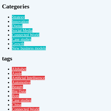
Categories
Strategy
Innovation
Digital
Social Media
Connected World
Case studies
Growth
New business models
tags
Alphabet
Apple
Artificial Intelligence
Automotive
Beauty
Big Data
Bots
Case studies
China
Connected World