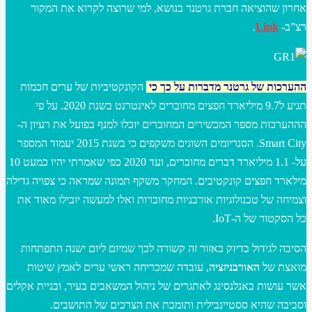
אחרון שהוציאה חברת גרטנר בנושא, למי שרוצה לקרוא את המקור
רצ”ב-
Link
.
ההערכות של גרטנר מדברות על כך כי
הקונקטיביות של ערים חכמות
תגיע ל9.7 מיליארד חפצים מחוברים לאינטרנט בשנת 2020. על פי
הההערכות מספר המכשירים המחוברים יוכלו למנף בפועל את רעיון ה-
Smart City. הסנריומים השונים משקפים כי בשנת 2015 יעמוד המספר
על- 1.1 מיליארד דברים מחוברים, ועד 2020 כפי שאמרתי יהיו כמעט 10
מילארד חפצים קונקטיבים. המחקר משקף תמונה שמראה כי צפויה גדילה
וצמיחה של טכנולוגיות אורבניות מחוברות ואלו למעשה יובילו מאוד את
כל הסקטור של ה-IoT.
הסיבה לגידול בדיוק באזור זה קשורה לכך שמיום ליום ישנה התפתחות
מואצת של
האורבניזציה
, עובדה שמכריחה ראשי ערים לאמץ שיטות
אשר עושות באנלנסינג לאתגרים של ניהול המשאבים בעיר, ובניית אקלים
וסביבה שהיא ססטיינבילית ותומכת את הצרכים של התושבים.