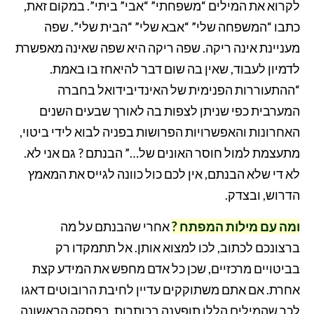
לקרוא את המילים “משפחתי” “אבי” ביתי”. במקום זאת,
כתבו “המשפחה שלי” “אבא שלי” “הבית שלי”. שפה
מעניינת אינה ריקה. שפה ריקה היא שפה שאינה מאפשרת
לדמיון לעבוד, שאין בה שום דבר להיאחז בו באמת.
“ההתעוררות הפנימית של האינדיבידואל בחברה
המערבית כפי שניתן לצפות בה לאורך שבעים השנים
האחרונות והאפשרויות הפרושות בפניה לבוא לידי ביטוי,
מתעצמת למול חוסר האונים של…” הבנתם ? גם אני לא.
לא די שלא הבנתם, אין לכם כול כוונה לגייס את המאמץ
הדרוש, ובצדק.
ומה עם מילות המפתח ?
אחרי שהבנתם על מה
ברצונכם לכתוב, לכו למצוא אותן. אל תתמקדו רק
בביטויים מרכזיים, שכן כל אדם מחפש את המידע קצת
אחרת. אם אתם משתוקקים עדיין לחיבת הרובוטים דאגו
לכך שהמילים הללו תופענה בכותרות, בפסקה הראשונה