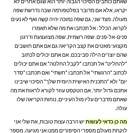
שאתם כותבים הסיכוי הגבוה יותר הוא שגם אחרים לא
יקראו, אלא אם מדובר בפלטפורמה שבה נדרשת שפה
מעולה. מצד שני, גם שפה נמוכה יהיה קשֶה ואף לא נעים
לקרוא. הכלל : אל תכתבו את מה שלא תאמרו
פנים-אל-פנים. שפה רשמית, שפה מצועצעת וז’רגון
מקצועי מאטים את קצב הקריאה גם אם אתם חושבים
שהם יוצרים הילה סביבכם. אם אתם יכולים לכתוב
“להחליט” אל תכתבו “לקבל החלטה” אם אתם יכולים
לכתוב “הרגשתי” אל תכתבו “חשתי” ואם תכתבו “סדר
יום” ולא “התכנית האישית היומית שלך” הסיכוי שיבינו
אתכם גדול יותר. אם הטקסט עוזר לקורא לראות את מה
שאתם מדברים עליו מול העיניים, נוחוּת הקריאה שלו
עולה.
מה כן כדאי לעשות
יש הרבה עצות טובות, את שלי אני
לוקחת מעולם מספרי הסיפורים ממנו אני מגיעה. מספר