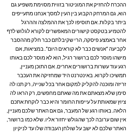
ההכרח להחזיק את המוניטור בזווית מסוימת משפיע גם
הוא, גם המרחק הקבוע בין העין למסך אנחנו מתעייפים
ביתר בקלות. אם תוסיפו לכך את ההמלצה וההרגל
להטמיע בטקסט קישורים המאפשרים לקורא לגלוש לדף
אחר באמצע פיסקה, הרי שקיבלתם כבר חלק מההסבר
לקביעה “אנשים כבר לא קוראים היום”. במציאות, אם
מישהו מוסר לכם ברושור רגיל, הוא לא מוסר לכם באותו
רגע עוד עשרות ברושורים אחרים. אם התוכן מעניין,
תמשיכו לקרוא. באינטרנט היד שמחזיקה את העכבר
זריזה ומוכנה להקליק למקום אחר בכל שנייה, רק תנו לה
סימן שלא מצאתם את מה שאתם מחפשים, רק הראו לה
ציוץ שמאותת על עייפות החומר והיא כבר לוקחת אתכם
הלאה. באותו רגע של המעבר, גם אם האתר שלכם מעניין,
אין שום ערובה לכך שהגולש יחזור אליו. שלא כמו ברושור,
האתר שלכם לא ישב על שולחן העבודה שלו עד לניקיון