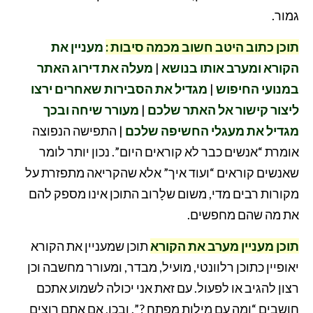
גמור.
תוכן כתוב היטב חשוב מכמה סיבות :
מעניין את
הקורא ומערב אותו בנושא
|
מעלה את דירוג האתר
במנועי החיפוש
|
מגדיל
את הסבירות שאחרים ירצו
ליצור קישור אל האתר שלכם
|
מעורר שיחה ובכך
מגדיל את מעגלי החשיפה שלכם
| התפישה הנפוצה
אומרת “אנשים כבר לא קוראים היום”. נכון יותר לומר
שאנשים קוראים “ועוד איך” אלא שהקריאה מתפזרת על
מקורות רבים מדי, משום שלָרוב התוכן אינו מספק להם
את מה שהם מחפשים.
תוכן מעניין מערב את הקורא
תוכן שמעניין את הקורא
יאופיין כתוכן רלוונטי, מועיל, מבדר, ומעורר מחשבה וכן
רצון להגיב או לפעול. עם זאת אני יכולה לשמוע אתכם
חושבים “ומה עם מילות מפתח ?”. ובכן, אם אתם רוצים