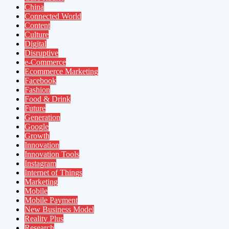
China
Connected World
Content
Culture
Digital
Disruptive
e-Commerce
Ecommerce Marketing
Facebook
Fashion
Food & Drink
Future
Generation
Google
Growth
Innovation
Innovation Tools
Instagram
Internet of Things
Marketing
Mobile
Mobile Payment
New Business Model
Reality Plus
Research