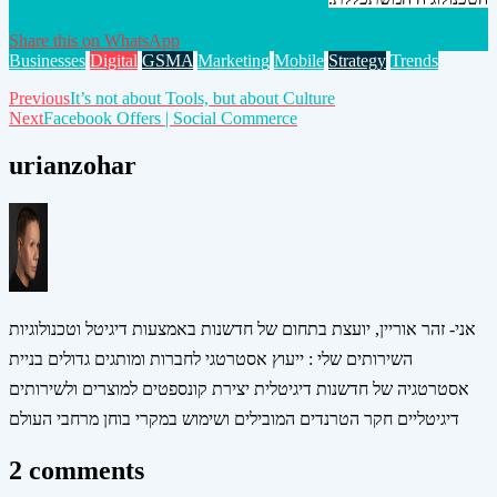
Share this on WhatsApp
Businesses
Digital
GSMA
Marketing
Mobile
Strategy
Trends
Post
Previous
It’s not about Tools, but about Culture
Next
Facebook Offers | Social Commerce
navigation
urianzohar
אני- זהר אוריין, יועצת בתחום של חדשנות באמצעות דיגיטל וטכנולוגיות
השירותים שלי : ייעוץ אסטרטגי לחברות ומותגים גדולים בניית
אסטרטגיה של חדשנות דיגיטלית יצירת קונספטים למוצרים ולשירותים
דיגיטליים חקר הטרנדים המובילים ושימוש במקרי בוחן מרחבי העולם
2 comments