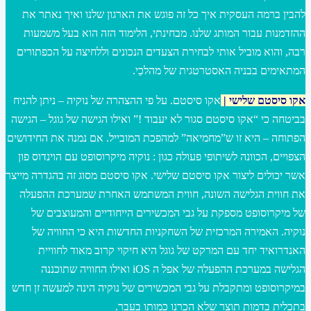
להבין ברמה העסקית איך כל זה פוגש את הארגון שלנו ואיך נאתר את
ההזדמנות עבור המותג שלנו. מבחינתי, הלימוד הזה הוא בעל משמעות
רבה, והוא מוביל אותי לבחירת הצעדים הנכונים וללחיצה על הכפתורים
המתאימים בבניה האסטרטגית של מהלכַי.
אקו סיסטם שלישי |
אקו סיסטם. על פי ההצהרה של נוקיה – ניתן להניח
בביטחה כי “אקו סיסטם סגור לא יעבוד !” ואילו הגישה של גוגל – הגישה
הפתוחה – היא זו ש”מחמיאה” למהפכת המובייל. אם נמנה את החידושים
הצפויים, הכוונה לשיתופי פעולה כגון : נוקיה מיקרוסופט עם הוינדוס פון
אשר יכולים ליצור אקו סיסטם שלישי. אקו סיסטם מסוג זה בהגדרה מייצר
את חווית הגלישה השונה, חווית המשתמש האחרת שמערכת ההפעלה
של מיקרוסופט מספקת על גבי המכשירים הייחודיים והמעוצבים של
נוקיה. האמירה המרכזית של השחקניות החדשות היא כי החוויה של
האנדרואיד יחד עם המרקט של גוגל היא חיקוי קרוב מאוד לחוויית
הגלישה במערכת ההפעלה של אפל ה iOS ואילו החוויה שתוכננה
במיקרוסופט ומתקבלת על גבי המכשירים של נוקיה הינה למעשה זן חדש
בתכלית בדמות תוצר שלא הכרנו כמותו בעבר.