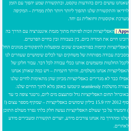
שאנחנו עושים כיום בהודעות טקסט, ובתקשורת שמע יהפוך עם הזמן
לוידיאו והתקשורת שלנו תהפוך ליותר ויותר תלת ממדית – המקיפה
מערכת אקוסטית וויזואלית גם יחד.
Apps
|
האפליקציות זוכות לפיתוח מתוך מגמת אינטגרציה עם הדרך בה
רובינו חיים את המדיה כיום, בין בעבודה ובין בחיים הפרטיים.
האפליקציות קיימות בפורמאטים שונים ומופעלות לתיפקודים מגוונים החל
מסביבת עבודה מפותחת של משחקים ועד לכלים שימושיים שעוזרים לנו
לקבל החלטות ומשמשים אותנו ככלי עבודה לכל דבר. עבור חלקן של
האפליקציות אנחנו משלמים, והיתר חינמיות – ויש כמה שאותן אנחנו
אפילו כבר לא מגדירים כאפליקציות מכיוון שהן מתאימות לחיים שלנו
בצורה מושלמת seamlessly וניטמעו באופן מלא לתוך החיים שלנו.
באוברול תחום האפליקציות גדל ומתעצם מים ליום, גרטנר צופה כי עד
סוף 2012 יהיו 15.9 ביליון שימושים באפליקציות – שמקיף מספר עצום (!
) והמעיד על כך שעולם האפליקציות נעשה חלק בלתי נפרד מעולם התוכן
שלנו ומהדרך בה אנחנו צורכים מידע, יוצרים תקשורת ומעבירים מידע
לאחרים.