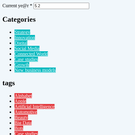
Current ye@r
*
Categories
Strategy
Innovation
Digital
Social Media
Connected World
Case studies
Growth
New business models
tags
Alphabet
Apple
Artificial Intelligence
Automotive
Beauty
Big Data
Bots
Case studies