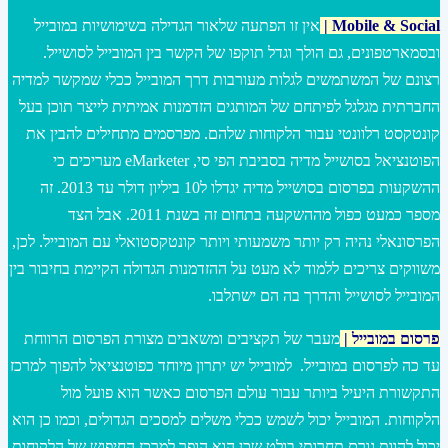
Social
&
Mobile
|
אין זו הפתעה שלאור הגדילה בשימושיות במובייל
ובסמארטפונים, גם הולך וגדל תוקפו של הקשר בין המובייל לסושייל.
רצונם של המשתמשים לגלות מעורבות דרך המובייל ככלי שמקשר למדיה
החברתית מגלגל לפיתחם של המותגים הזדמנות אמיתית לייצר תוכן בעל
קונטקסט רלוונטי עבור הלקוחות שלהם. מפרסמים מתחילים להבין את
הפוטנציאל בסושייל מדיה בסביבת הפי סי, eMarketer מעריכים כי
ההשקעות בפרסום בסושייל מדיה יגדלו ל10 ביליון דולר עד 2013. זה
מספר כמעט כפול מההשקעה בתחום זה בשנת 2011. אבל הצד
הפרסונאלי נהיה רק יותר משמעותי ויותר קונטקסטואלי עם המובייל. לכן,
משווקים צריכים ללמוד לא מעט על ההזדמנות הגדולה הקיימת בחיבור בין
המובייל לסושייל והדרך בה הם ישתלבו.
פרסום במובייל |
מעבר של תקציבים ומשאבים מצורת הפרסום הרווחת
עד כה לפרסום במובייל. למובייל יש יתרון מיוחד כפוטנציאל להפוך למרכז
התקשורת היעיל ביותר עבור עולם הפרסום כאשר הוא פועל מול
הלקוחות. המובייל יכול לשמש ככלי משלים למסכים הגדולים, וכמו כן הוא
יכול להוות גורם תחרותי בולט שכן הוא הופך למרכז החיפוש של הלקוחות.