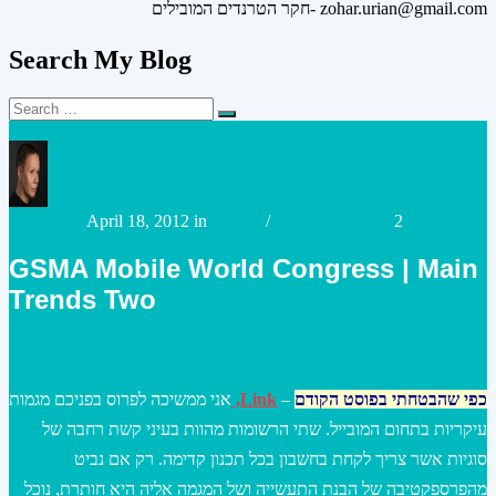
חקר הטרנדים המובילים- zohar.urian@gmail.com
Search My Blog
Search
Search
for:
Posted
Posted
urianzohar
April 18, 2012
in
Mobile
/
Mobile Payment
2
by
in
GSMA Mobile World Congress | Main
Trends Two
כפי שהבטחתי בפוסט הקודם
–
Link,
אני ממשיכה לפרוס בפניכם מגמות
עיקריות בתחום המובייל. שתי הרשומות מהוות בעיני קשת רחבה של
סוגיות אשר צריך לקחת בחשבון בכל תכנון קדימה. רק אם נביט
מהפרספקטיבה של הבנת התעשייה ושל המגמה אליה היא חותרת, נוכל