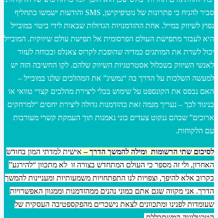
סביר להניח כי פתרונות של נוטיפיקישן, SMS והודעות ישמשו כתחליף
נפוץ לשיווק במייל. אחת ההזדמנויות הגדולות שבאות לידי ביטוי במובייל
היא לעבור מתפישת העולם הפרסומית אל תפישת עולם שיווקית. המובייל
יכול לשרת את המותגים כמדיה שהופכת לקרוס צאנלס ובכוחה לעזור
לאנשי השיווק בשכלול אסטרטגיות השיווק שלהם. לקַו החשיבה הזה יש
למעשה השלכות על הדרך בה “נמשיג” את המהלכים שלנו במובייל –
האם נבסס את הקונספט על שימוש בכלי ליצירת מהלכים קצרי טוואי או
בניגוד לכך – נעריך מגמה זאת כהזדמנות גדולה ליצירת יחסים “למרחקים
ארוכים” שבהם ננקוט צעדים בוני נאמנות תוך העמקת קשרי מעורבות
עם הלקוחות.
לסיכום שתי הרשומות ומילה להמשך הדרך
–
אישית למדתי המון בחודש
האחרון, ולי זה מספר כי העולם המתחדש בצורה זו לא מתכוון “להירגע”
בקרוב אלא להיפך, וצפויות לנו התפתחויות משמעותיות ומעניינות להמשך
הדרך. אני מקווה שגם אתם כמוני נהנים ממהזדמנות וממגוון האפשרויות
שעומדות לפנינו ומתכוונים לצאת נישכרים מהפקספטיבה העסקית של
הטכנולוגיה המשתכללת.