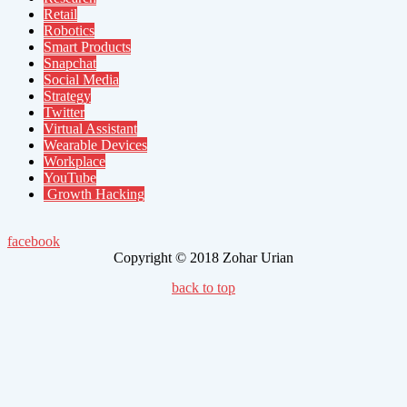
Retail
Robotics
Smart Products
Snapchat
Social Media
Strategy
Twitter
Virtual Assistant
Wearable Devices
Workplace
YouTube
Growth Hacking
facebook
Copyright © 2018 Zohar Urian
back to top