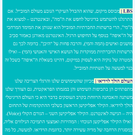
LBS |
מבוסס מיקום, שהוא ההבדל העיקרי הנובע מעולם המובייל. אם
התרגלנו להשתמש בדיגיטל לחפש את ה”מה”, ובאינטרנט – למצוא את
ה”מי”, הרי ברשתות החברתיות המובייל הוא שנותן את המימד המרחבי
של ה”איפה” בנוסף על החיפוש הרגיל. האינטרנט מאורגן כאמור סביב
מושגים ואישים (המה והמי), והרבה פחות על “היכן”. בדומה לכך גם
הרשתות החברתיות ממוקדות על הנושא האישי והאנושי (המי) – ואילו
המטרה של נוקיה היא לעסוק במיקום, דהיינו בשאלת ה”איפה” כשכל זה
בנוי למעשה על תשתיות המובייל.
העולם הולך לוידיאו |
מכיוון שהשימושים שלנו והרגלי הצריכה שלנו
מתפתחים הן בתכיפות השימוש והן במגמתו הפראקטית, גם הצורך שלנו
משתנה והאבחנה הרווחת בקרב העוסקים בדבר היא כי העולם הדיגיטלי
הולך לוידיאו. הקילר אפליקישן הראשון בשלבי ההתקדמות של התחום
היה – הגישה לאינטרנט. הקילר אפליקישן השני – הגורם הקולי (Voice).
ואילו הקילר אפליקשן הנוכחי : המהירות ואמצעי התמיכה הנילווים אליה,
במסגרת הרחבה של מדיה עשירה יותר, כדוגמת הוידיאו. למעשה, כל מה