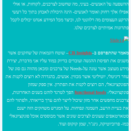
ההשפעה על האנשים- בעיני, מה שחשוב לצרכנים, לקוחות, או אולי
אפילו אלך רחוק ואומר לאנשים- הינה היכולת לאבחן בתוך כל רעשי
הרקע העצומים מה רלוונטי לנו, וכיצד מכל המידע אנחנו יכולים לקבל
פתרונות אמיתיים לצרכים שלנו.
מאמר שהתפרסם ב
–
CB Insights
– שוטח דוגמאות של שחקנים אשר
משנים את תפיסת ההגשה ועובדים בדיוק במוד עליו אני מדברת, יצירת
מידע מעוצב אשר עונה על-Needs של צרכנים ומכאן מהווה גם סוג של
עוזר דיגיטלי, יוטיליטי אשר מכווין. אנשים, בהגדרה לא רוצים לקנות את
הפונקציונאלי, הם רוצים לקנות את הפתרון. אין ספק שמזון
פונקציונאלי-
functional foods
הפך לטרנד לוהט בשנים האחרונות,
צרכנים מחפשים אחר מזון שיכול לייצר להם ערך בריאותי, ולפתור להם
את בעיית הרעב, השמנה ונפיחות. על המגרש משחקים הזה ישנם
סטארטאפים שעונים לצרכים שונים אשר מבוססים אוכל פונקציונאלי
כמו- פרוביוטיקה, גינג’ר, שמן קוקוס ועוד.