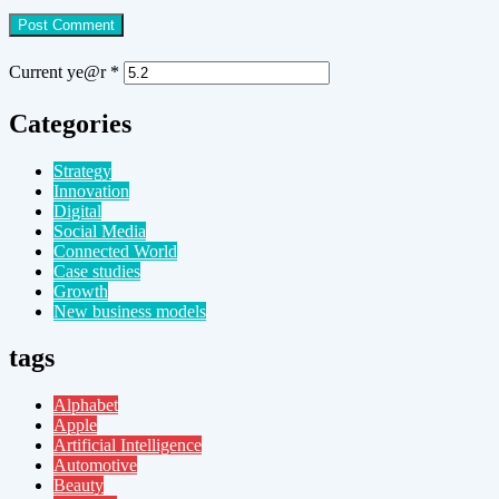
Current ye@r
*
Categories
Strategy
Innovation
Digital
Social Media
Connected World
Case studies
Growth
New business models
tags
Alphabet
Apple
Artificial Intelligence
Automotive
Beauty