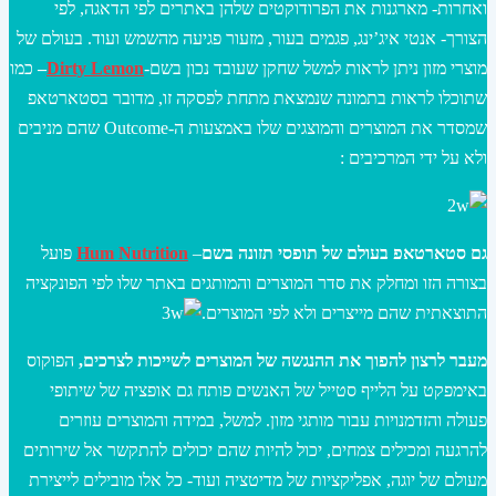
ואחרות- מארגנות את הפרודוקטים שלהן באתרים לפי הדאגה, לפי
הצורך- אנטי איג’ינג, פגמים בעור, מזעור פגיעה מהשמש ועוד. בעולם של
מוצרי מזון ניתן לראות למשל שחקן שעובד נכון בשם-
Dirty Lemon
–
כמו
שתוכלו לראות בתמונה שנמצאת מתחת לפסקה זו, מדובר בסטארטאפ
שמסדר את המוצרים והמוצגים שלו באמצעות ה-Outcome שהם מניבים
ולא על ידי המרכיבים :
גם סטארטאפ בעולם של תופסי תזונה בשם
–
Hum Nutrition
פועל
בצורה הזו ומחלק את סדר המוצרים והמותגים באתר שלו לפי הפונקציה
התוצאתית שהם מייצרים ולא לפי המוצרים.
מעבר לרצון להפוך את ההנגשה של המוצרים לשייכות לצרכים,
הפוקוס
באימפקט על הלייף סטייל של האנשים פותח גם אופציה של שיתופי
פעולה והזדמנויות עבור מותגי מזון. למשל, במידה והמוצרים עוזרים
להרגעה ומכילים צמחים, יכול להיות שהם יכולים להתקשר אל שירותים
מעולם של יוגה, אפליקציות של מדיטציה ועוד- כל אלו מובילים לייצירת