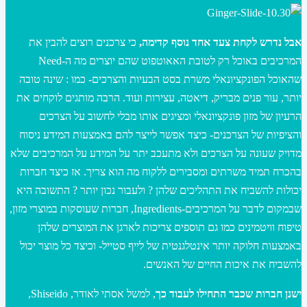
אבל נדרש לקחת צעד אחד נוסף קדימה,
כי צרכנים רוצים להבין את
המרכיבים באוכל רק לטובת האאוטפוט שהם יוצרים מה ה-Need
שהאוכל הפונקציונאלי משרת בסט הבעיות והצרכים- כמו : שינה טובה
יותר, עור פנים מבריק, דיאטה, עצירות ועוד. הרבה מותגים לוקחים את
הרעיון של מזון פונקציונאלי ומציגים אותו מבלי לחשוב על הצרכים
והציפיות של הצרכנים- כיצד אפשר לייצר להם באמצעות המידע ניסוח
מדויק שעונה על הצרכים ולא מתעכב יתר על המידע על המרכיבים שלא
בהכרח תמיד משרתים ומסבירים ללקוח מה הוא צריך. אז כיצד חברות
יכולות להשביח את התהליכים שלהן ? ולעבור נכון יותר ? התשובה היא
שבמקום לדבר על המרכיבים-Ingredients, חברות שעוסקות במוצרי מזון,
טיפוח וויטמינים כמו גם תוספים צריכות לארגן את המוצרים שלהן
באמצעות חלוקה יותר אינטלגנטית של לייף סטייל- וכיצד כל מוצר יכול
להשביח את איכות החיים של האנשים.
ישנן חברות שכבר התחילו לעבוד כך
, למשל אסתי לאודר, Shiseido,