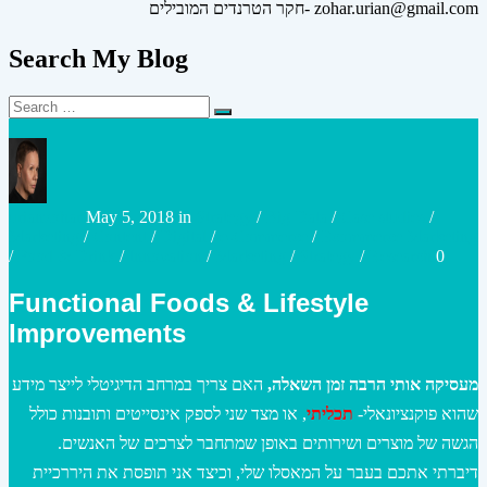
חקר הטרנדים המובילים- zohar.urian@gmail.com
Search My Blog
Search
Search
for:
Posted
Posted
urianzohar
May 5, 2018
in
Strategy
/
Big Data
/
Case studies
/
by
in
Marketing
/
Content
/
Digital
/
e-Commerce
/
Ecommerce Marketing
/
Food & Drink
/
Innovation
/
Marketing
/
Strategy
/
Research
0
Functional Foods & Lifestyle
Improvements
מעסיקה אותי הרבה זמן השאלה,
האם צריך במרחב הדיגיטלי לייצר מידע
שהוא פוקנציונאלי-
תכליתי
, או מצד שני לספק אינסייטים ותובנות כולל
הגשה של מוצרים ושירותים באופן שמתחבר לצרכים של האנשים.
דיברתי אתכם בעבר על המאסלו שלי, וכיצד אני תופסת את היררכיית