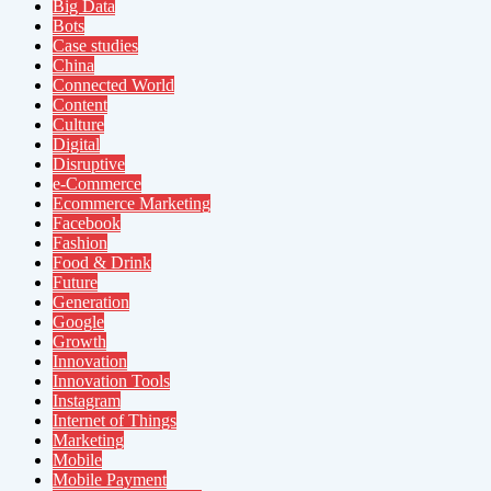
Big Data
Bots
Case studies
China
Connected World
Content
Culture
Digital
Disruptive
e-Commerce
Ecommerce Marketing
Facebook
Fashion
Food & Drink
Future
Generation
Google
Growth
Innovation
Innovation Tools
Instagram
Internet of Things
Marketing
Mobile
Mobile Payment