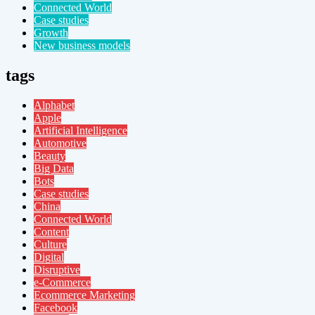
Connected World
Case studies
Growth
New business models
tags
Alphabet
Apple
Artificial Intelligence
Automotive
Beauty
Big Data
Bots
Case studies
China
Connected World
Content
Culture
Digital
Disruptive
e-Commerce
Ecommerce Marketing
Facebook