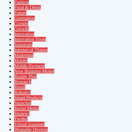
Fashion
Food & Drink
Future
Generation
Google
Growth
Innovation
Innovation Tools
Instagram
Internet of Things
Marketing
Mobile
Mobile Payment
New Business Model
Reality Plus
Research
Retail
Robotics
Smart Products
Snapchat
Social Media
Strategy
Twitter
Virtual Assistant
Wearable Devices