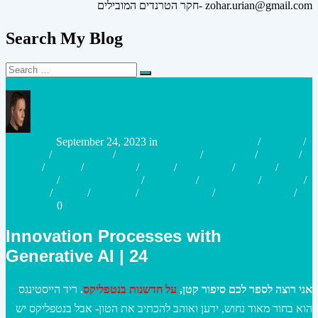
חקר הטרנדים המובילים- zohar.urian@gmail.com
Search My Blog
Search
Search
for:
Posted
Posted
urianzohar
September 24, 2023
in
Artificial Intelligence
/
Strategy
/
by
in
Big Data
/
Case studies
/
Connected World
/
Marketing
/
Content
/
Culture
/
Digital
/
Disruptive
/
Future
/
Generation
/
Growth
/
Innovation
/
Innovation Tools
/
Marketing
/
Reality Plus
/
Strategy
/
Research
/
Future
/
Robotics
/
Smart Products
/
Virtual Assistant
/
Workplace
0
Innovation Processes with
Generative AI | 24
אני רוצה לספר לכם סיפור קטן,
על חדשנות בנטפליקס
.
ריד הייסטינגס
הוא בחור מאוד נחוש, ידען ואוהב להכתיב את הטון- אבל בנטפליקס יש