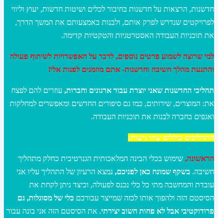
חדשנות, הרצאות על חדשנות בחיבור לכלים ושיטות חדשות, יעוץ וליווי
לפרויקטים שנדרש לפרק אותם, ולבנות באמצעותם את המשך הדרך,
את תוכניות העבודה האסטרטגיות והטקטיות קדימה.
למי שרוצה לשמוע פרטים נוספים, לדבר על האפשרויות לשיתוף פעולה
והתנעת מהלך חשיבה וחדשנות- אתם מוזמנים לפנות אלי!
תהליכי החדשנות שאני יוצרת עבור ארגונים וחברות,
עוזרים להם לפצח
את: המוצרים, שירותים, כמו גם סיפורים החדשים ומאפשרים למחלקות
ואגפים בחברה לבנות את תוכניות העבודה.
התהליכים כוללים שתי גישות:
הראשונה,
שימוש בכלי הבינה המלאכותית הגנרטיבית כחלק מתהליך
חשיבה.
בשקף שמונח כאן לפניכם,
נמצא הרעיון של התהליך עליו אני
עובדת והמחשבה מתי כל כלי נכנס לפעולה, וכיצד ניתן לקחת את
הסיסטם הזה ולהפוך אותו לכזה שמייצר עבורכם
כלי של מסוגלות, גם
פרודוקטיבי אבל לא פחות חשוב יצירתי
. את הסיסטם הזה אני בונה עבור