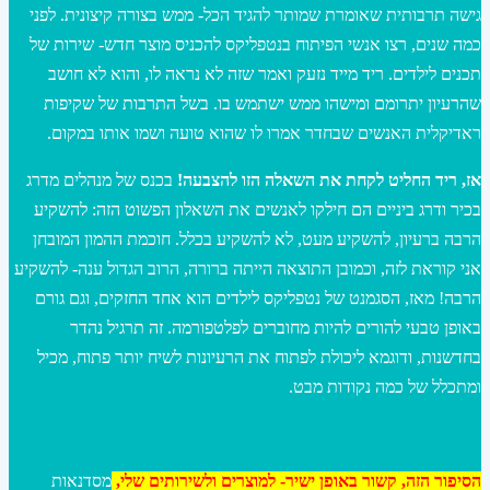
גישה תרבותית שאומרת שמותר להגיד הכל- ממש בצורה קיצונית. לפני
כמה שנים, רצו אנשי הפיתוח בנטפליקס להכניס מוצר חדש- שירות של
תכנים לילדים. ריד מייד נזעק ואמר שזה לא נראה לו, והוא לא חושב
שהרעיון יתרומם ומישהו ממש ישתמש בו. בשל התרבות של שקיפות
ראדיקלית האנשים שבחדר אמרו לו שהוא טועה ושמו אותו במקום.
אז, ריד החליט לקחת את השאלה הזו להצבעה!
בכנס של מנהלים מדרג
בכיר ודרג ביניים הם חילקו לאנשים את השאלון הפשוט הזה: להשקיע
הרבה ברעיון, להשקיע מעט, לא להשקיע בכלל. חוכמת ההמון המובחן
אני קוראת לזה, וכמובן התוצאה הייתה ברורה, הרוב הגדול ענה- להשקיע
הרבה! מאז, הסגמנט של נטפליקס לילדים הוא אחד החזקים, וגם גורם
באופן טבעי להורים להיות מחוברים לפלטפורמה. זה תרגיל נהדר
בחדשנות, ודוגמא ליכולת לפתוח את הרעיונות לשיח יותר פתוח, מכיל
ומתכלל של כמה נקודות מבט.
הסיפור הזה, קשור באופן ישיר- למוצרים ולשירותים שלי,
מסדנאות