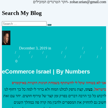
חקר הטרנדים המובילים- zohar.urian@gmail.com
Search My Blog
Search
Search
for:
Posted
Posted
urianzohar
December 3, 2019
in
Strategy
/
Big Data
/
Marketing
/
by
in
Content
/
Culture
/
Digital
/
Disruptive
/
e-Commerce
/
Ecommerce
Marketing
/
Future
/
Growth
/
Marketing
/
Strategy
/
Research
/
Strategy
0
eCommerce Israel | By Numbers
אני לא בטוחה שקל לי להשתתף בשמחת חגיגות הקניות באיקומרס
בישראל,
בעיני,
קצת נדפק לכולנו המוח ולא ברור לי למה כל כך דחוף לנו
לרכוש כל כך הרבה דברים בפרק זמן קצר של טירוף חושים. יחד עם זאת
חשוב גם להחזיק את המספרים ולהבין מה קרה פה במהלך השנים