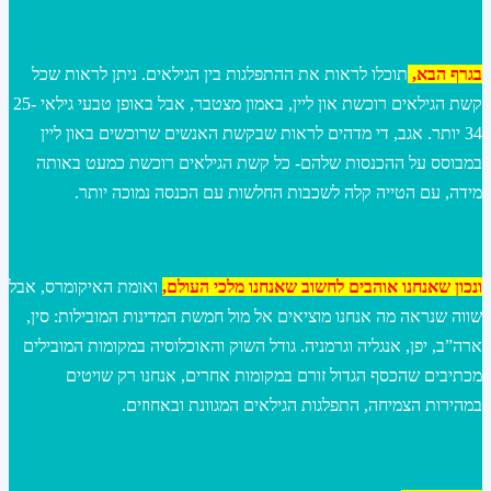
בגרף הבא,
תוכלו לראות את ההתפלגות בין הגילאים. ניתן לראות שכל
קשת הגילאים רוכשת און ליין, באמון מצטבר, אבל באופן טבעי גילאי 25-
34 יותר. אגב, די מדהים לראות שבקשת האנשים שרוכשים באון ליין
במבוסס על ההכנסות שלהם- כל קשת הגילאים רוכשת כמעט באותה
מידה, עם הטייה קלה לשכבות החלשות עם הכנסה נמוכה יותר.
ונכון שאנחנו אוהבים לחשוב שאנחנו מלכי העולם,
ואומת האיקומרס, אבל
שווה שנראה מה אנחנו מוציאים אל מול חמשת המדינות המובילות: סין,
ארה”ב, יפן, אנגליה וגרמניה. גודל השוק והאוכלוסיה במקומות המובילים
מכתיבים שהכסף הגדול זורם במקומות אחרים, אנחנו רק שויטים
במהירות הצמיחה, התפלגות הגילאים המגוונת ובאחוזים.