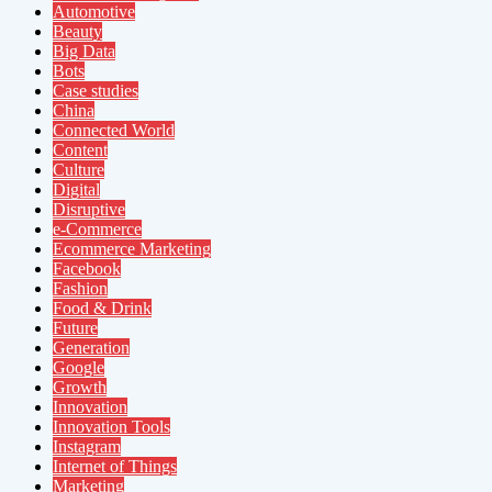
Automotive
Beauty
Big Data
Bots
Case studies
China
Connected World
Content
Culture
Digital
Disruptive
e-Commerce
Ecommerce Marketing
Facebook
Fashion
Food & Drink
Future
Generation
Google
Growth
Innovation
Innovation Tools
Instagram
Internet of Things
Marketing