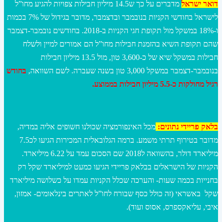
דואר ישראל
מדברים על כך ש14.5 מיליון חבילות צפויות להגיע מחו”ל
לישראל בחודשי הקניות בנובמבר ובדצמבר, מדובר בגידול של 7% בכמות
ו-18% במשקל מול תקופת חגי הקניות ב-2018. בחודשים נובמבר-דצמבר
שהם תקופת השיא בהזמנת חבילות מחו”ל הם אמורים למיין ולשלח
חבילות במשקל שיא של כ-3,600 טון, מול 13.5 מיליון חבילות
בנובמבר-דצמבר במשקל 3,000 טון בשנה שעברה. לשם השוואה,
בחודש
רגיל מחולקות כ-5.5 מיליון חבילות בממוצע.
בלאק פריידי נתונים:
מכל האינפורמציה שכולנו חשופים אליה במדיה,
מדובר בטירוף תרתי משמע. ברמה הגלובאלית המכירות הגיעו לכ7.5
מיליארד דולר, בהשוואה ל2018 שם הסכום עמד על 6.22 מיליארד.
הקניות של הישראלים בבלאק פריידי הגיעו כמעט למיליארד שקל רק
בחנייות בכמה שעות- והערכה שכלל הקניות עמדו על כשלושה מיליארד
שקל באשראי (זה כולל כסף שבורח לחו”ל לאתרים בינלאומים- אמזון,
איבי, עליאקספרס, אסוס ועוד).