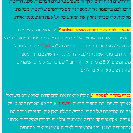
והחודשים האחרונים ואיך זה משפיע על עולם הצרכנות שלנו. החלטתי
לרכז לכם ברשומה אחת מספר נתונים מדהימים שליקטתי מכל מיני
מקומות כדי שכולנו נחזיק את המידע של הג’אננה הזו שנכנסו אליה.
הוצאתי לכם קצת נתונים מאתר Statista
על התפלגות האיקומרס
בפרמרטים שונים בישראל, על מנת שנהיה מיושרים מתוך המספרים. למי
שרוצה לצלול לעוד נתונים בסטטיסטה רצ”ב-
Link
. קודם כל תוכלו
לראות בתמונה שמתחת לפסקה זו את גודל השוק מבחינת מספר
משתמשים (5.9 מיליון) ואת ה”רווניו” שעובר באיקומרס, שימו לב
שהתחשיב כאן הוא בדולרים.
בגרף מתחת לפסקה זו,
תוכלו לראות את התפתחות האיקומרס בישראל
לאורך השנים, וגם תחזיות קדימה.
משמע
, אנחנו לא הולכים להרגע. יש
פה גם התפלגות של תחומי הרכישה שלנו באון ליין, החזקים ביותר הם:
אופנה, אקלטרוניקה ומדיה, צעצועים וכל מיני דברים שמשרתים אותנו
לתחביבים וDIY, מזון ותכשירים לטיפוח אישי נמצאים בתחתית.