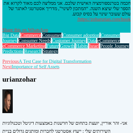
חכמה בטרנספורמציה האישית שלכם. אני ממליצה לכם מאוד לקרוא את
הספר שלי שיצא השנה. “המתכון לשינוי”, מדריך אסטרטגי לאתגר של
עולם שעובר שינוי על בסיס קבוע.
https://zoharurian.com/book/
Share this on WhatsApp
Big Data
Commerce
Consumer
Consumer adoption
Consumer
Journey
Consumer Needs
Customer Journey
Data
eCommerce
eCommerce Marketing
Future
Growth
Habits
Israel
People Journey
Predictions
Research
Strategy
Post
Previous
A Test Case for Digital Transformation
Next
Importance of Self Assets
navigation
urianzohar
אני- זהר אוריין, יועצת בתחום של חדשנות באמצעות דיגיטל וטכנולוגיות
השירותים שלי : ייעוץ אסטרטגי לחברות ומותגים גדולים בניית