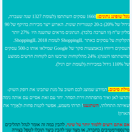
גוגל שופינג נתונים:
1660 עסקים השתתפו (לעומת 1327 שנה שעברה,
גידול של 20%) ב-20 קטגוריות שונות. הארוע ייצר מכירות בהיקף של 90
מליון ש”ח (זו הערכה בלבד). הנתונים מראים שהשנה היו 27% יותר
הקלקות על עסקים באתר ShoppingIL לעומת ShoppingIL 2018.
העסקים דיווחו (באמצעות סקר של Google שמילאו אותו כ-500 עסקים
שהשתתפו השנה): 24% מהלקוחות שרכשו הם לקוחות חדשים ממוצע
של 110% גידול במכירות (לעומת יום רגיל).
מילת סיכום.
המידע שמוצג לכם חשוב על מנת שתבינו את דופק השוק-
ותדעו לאן ואיך מתפתחת זירת הסחר. יחד עם זאת אסיים עם אותה נימה
שאיתה התחלתי,
השתגענו
! תרתי משמע, אפשר לקנות פחות ולְאַוְרֵר את
הארון!
אם אתם רוצים ללמוד יותר על שינוי,
להבין במה זה אומר לנהל תהליכים
טרנספורמטיבים בחברה, או מצד שני להבין כיצד תוכלו לטפל בצורה