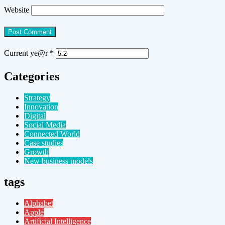
Website
Current ye@r
*
Categories
Strategy
Innovation
Digital
Social Media
Connected World
Case studies
Growth
New business models
tags
Alphabet
Apple
Artificial Intelligence