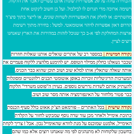
והבחירה עולה על 20 אפשרויות שונות אתם עשויים לאבד את הלקוח.
רשימה ארוכה מדי תגרום לו לבילבול. ועל כן חשוב לינקוט אחת
מהשתיים: או לחלק את האפשרויות לשדות שונים, או לייצר בתוך פיצ’ר
הדרופ דאון אפשרות לזיהוי אוטומאטי. למשל : בחירה מתוך רשימת
ארצות המחולקת לפי א-ב כך שנוכל לזהות במהירות את הארץ שאנחנו
רוצים לציין.
נקודה חמישית |
במספר רב של אתרים שואלים אותנו שאלות חוזרות
שכבר נשאלנו כחלק ממילוי הטופס. יש להימנע מלהציג ללקוח פעמיים את
אותה שאלה שתאלץ אותו למלא שוב ושוב תוכן שהוא כבר הכניס.
המערכות הדיגיטליות זוכרות באופן אוטומטי תכנים רלוונטיים ומסוגלות
להעתיק אותם לשדות נדרשים נוספים. בעידן ה”פוסט משרדי” הלקוח
כבר פטור מלחזור על האינפורמציה אותה מסר שוב ושוב.
נקודה שישית |
בכל האתרים – פורמאט הצ’ק אאוט כולל סעיף הכנסת
כתובת אימייל ולאחר מכן עוד שדה נוסף שמבקש לחזור על הקלדת
האימייל, אלמנט שמוכנס על מנת לוודא שהאימייל נכון. אבל ! צריך לקחת
בחשבון שלקוחות לא מתנהגים לפי מה שאנחנו רוצים אלא כמו שהם