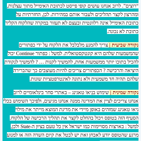
“רוצים”. לרוב אנחנו עושים קופי פייסט לכתובת האימייל מתוך עצלנות,
ומהרצון לקצר תהליכים ולעבור אותם במהירות. לכן, החזרתיות על
כתובת האימייל אינה רלוונטית ובעצם לא תעזור במקרה שהלקוח הקליד
כתובת לא נכונה
.
נקודה שביעית |
צריך להמנע מלבלבל את הלקוח על ידי כפתורים
שהמשמעות שלהם היא קונטקסטואלית. למשל : כפתור Continue יכול
להכיל בתוכו יותר ממשמעות אחת, להמשיך לקנות … ? להמשיך לנקודת
היציאה והרכישה ? הכפתורים צריכים להיות מעוצבים כך שהברירה
שלהם תהיה חד משמעית ולא נתונה לאינטרפטציות שונות.
נקודה שמינית |
שימוש בגֵיאוֹ טאגינג – באתרי סחר בינלאומיים לרוב
אנחנו צריכים לציין את המדינה ממנה אנחנו מגיעים, ולפיכך השימוש בכלי
גיאו טאגינג שמזהים באופן מיידי את מדינת המוצא מייתר את מילוי
הסעיף הזה בטופס ויכול בהחלט לקצר את תהליך הרכישה של הלקוח.
למשל : בארצות מסויימות כמו ישראל אין כל טעם בציוּן ה-State ולכן,
מרגע שהטופס יודע לאבחן זאת יש לבטל את קיום השדה הזה או למנוע