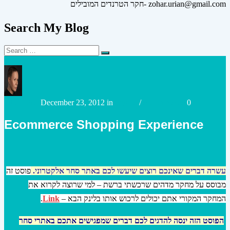
חקר הטרנדים המובילים- zohar.urian@gmail.com
Search My Blog
Search
Search
for:
Posted
Posted
urianzohar
December 23, 2012
in
Digital
/
e-Commerce
0
by
in
Ecommerce Shopping Experience
עשרה דברים שאינכם רוצים שיעשו לכם באתר סחר אלקטרוני
.
פוסט זה
מבוסס על מחקר מדהים שרכשתי ברשת – למי שרוצה לקרוא את
המחקר המקורי אתם יכולים לרכוש אותו בלינק הבא –
Link
.
הפוסט הזה ינסה להדגים לכם דברים שמפגישים אתכם באתרי סחר