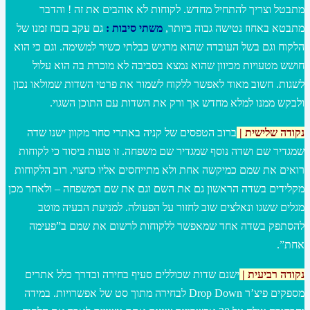
מתבטל וצריך להתחיל מחדש. לקוחות לא אוהבים את זה ! והדבר
מתבטא באחוז נטישה גבוה ביותר,
משתי סיבות :
גם עקב בזבוז זמנו של
הלקוח וגם בשל העובדה שהוא מרגיש כבלתי כשיר למשימה. וגם כי הוא
חושש מטעויות מכיוון שהוא נמצא בסביבה לא מוכרת בה הוא עלול
לשגות. חשוב מאוד לאפשר ללקוח לשמור את פרטי השדות שמולאו נכון
ולבקש ממנו למלא מחדש אך ורק את השדות עם התוכן השגוי.
נקודה שלישית |
ברוב הטפסים של קניה באתרי סחר מקוון ישנו שדה
שמגדיר שם ושדה נוסף שמגדיר שם משפחה. זו טעות ביסוד כי לקוחות
רואים את שמם כמיקשה אחת ולא מתייחסים אליו כחצוי. רוב הלקוחות
מקלידים בשדה הראשון גם את השם וגם את שם המשפחה – ולאחר מכן
מגלים ששגו ונאלצים שוב לחזור על הפעולה. למניעת הבעיה מוטב
להסתפק בשדה אחד שמאפשר ללקוחות לרשום את שמם ב”פעימה
אחת”.
נקודה רביעית |
ישנם שדות שכוללים סעיף בחירה ובדרך כלל אתרים
מספקים פיצ’ר Drop Down לבחירה מתוך סט של אפשרויות. במידה