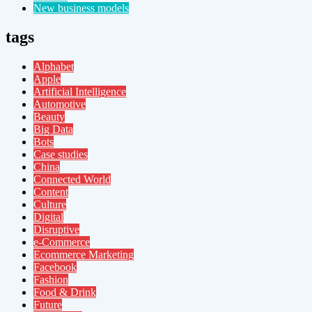
New business models
tags
Alphabet
Apple
Artificial Intelligence
Automotive
Beauty
Big Data
Bots
Case studies
China
Connected World
Content
Culture
Digital
Disruptive
e-Commerce
Ecommerce Marketing
Facebook
Fashion
Food & Drink
Future