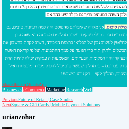
(המתייחס לשלושת הספרות שנמצאות בגב הכרטיס) הוא בן 3 ספרות
ולכן השדה המעוצב צריך גם כן להופיע בהתאם.
מילת סיכום.
אני מקווה שקיבלתם מהפוסט הזה כמה רעיונות טובים, גם
כצרכנים וגם כבעלי עסקים. עיצוב תהליכים מסוג זה הוא שווה ערך
לחלוטין לעיצוב נכון של הפלואו ברצפת המכירה, חשוב לקחת בחשבון את
הכשלים ולתקן תוך כדי תנועה על סמך ההתבוננות ועל פי קריאת השטח
ובעיקר זיהוי המקומות הבעייתים. המשמעות ה עסקית יכולה להיות הרת
גורל עבורכם – כי תהליך שעשוי טוב יכול להפיק מכירה מובטחת ואילו
היפוכו, תהליך לקוי – רק גורע ומשבש !
Share this on WhatsApp
Businesses
eCommerce
Marketing
Research
Web
Post
Previous
Future of Retail | Case Studies
Next
Square & Gift Cards | Mobile Payment Solutions
navigation
urianzohar