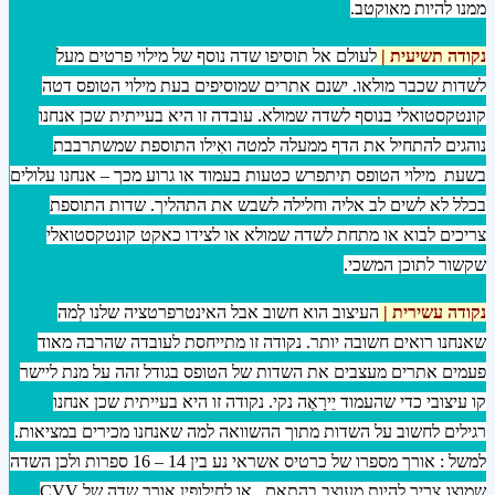
ממנו להיות מאוקטב.
נקודה תשיעית |
לעולם אל תוסיפו שדה נוסף של מילוי פרטים מעל
לשדות שכבר מולאו. ישנם אתרים שמוסיפים בעת מילוי הטופס דטה
קונטקסטואלי בנוסף לשדה שמולא. עובדה זו היא בעייתית שכן אנחנו
נוהגים להתחיל את הדף ממעלה למטה ואִילו התוספת שמשתרבבת
בשעת מילוי הטופס תיתפרש כטעות בעמוד או גרוע מכך – אנחנו עלולים
בכלל לא לשים לב אליה וחלילה לשבש את התהליך. שדות התוספת
צריכים לבוא או מתחת לשדה שמולא או לצידו כאקט קונטקסטואלי
שקשור לתוכן המשכי.
נקודה עשירית |
העיצוב הוא חשוב אבל האינטרפרטציה שלנו לְמה
שאנחנו רואים חשובה יותר. נקודה זו מתייחסת לעובדה שהרבה מאוד
פעמים אתרים מעצבים את השדות של הטופס בגודל זהה על מנת ליישר
קו עיצובי כדי שהעמוד יֵירָאֶה נקי. נקודה זו היא בעייתית שכן אנחנו
רגילים לחשוב על השדות מתוך ההשוואה למה שאנחנו מכירים במציאות.
למשל : אורך מספרו של כרטיס אשראי נע בין 14 – 16 ספרות ולכן השדה
שמוצג צריך להיות מעוצב בהתאם . או לחילופין אורך שדה של CVV