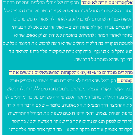
אלקטרוני עם חוויה לא טובה
. תפקידם של מנהלי מהלכים עסקיים בתחום
הסחר האלקטרוני הוא לחשוב מראש ולהקפיד היטב על חווית הקנייה של
הלקוח -בצורה שתגרום לצרכן להגיע לאתר, להישאר ולחפש פרטים
רלוונטיים עבורו. אך לא פחות חשוב – ואולי זהו עקב אכילס הבעייתי
ביותר לאתרי הסחר : להתייחס בחוכמה לנקודת הצ’ק אאוט, שהיא
למעשה הנקודה בה הלקוח מחליט שהוא רוצה לרכוש את המוצר אבל שם
הוא נתקל ב”אבני-נֶגֶף” ביורוקראטיות שמקשות עליו ברגע היציאה עד
כדי כך שהוא מוותר על הרכישה.
מחקרים מוכיחים כי 67,93% מהלקוחות הפוטנציאליים נוטשים אתרי
קומרס
–
רק בגלל שהאתרים לא מייצרים חווית משתמש מספיק טובה
בכל הקשור לקנייה עצמה. מכניסים סיבוכים וגורמים ללקוחות להתייאש
באמצע התהליך. כותבי המחקר הספציפי הזה מצרים על כך ומדגימים לנו
את ההחמצה דרך המציאות האנאלוגית, כלומר – שאם הדבר היה קורה
בחנות הפיזית עצמה, וודאי היינו דואגים לשנות את תמהיל ההתרחשות
ומזדרזים לספק תנאים נוחים יותר כדי שאחוז הנטישה יקטן. בתקופה
הקרובה אעמיק איתכם בחקר הנושא – מה הופך אתר סחר אלקטרוני