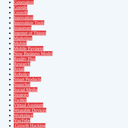
Generation
Google
Growth
Innovation
Innovation Tools
Instagram
Internet of Things
Marketing
Mobile
Mobile Payment
New Business Model
Reality Plus
Research
Retail
Robotics
Smart Products
Snapchat
Social Media
Strategy
Twitter
Virtual Assistant
Wearable Devices
Workplace
YouTube
Growth Hacking