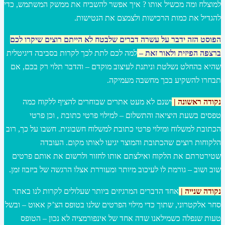
למוצלח ומה מכשיל אותו ? איך אפשר להשביח את ממשק המשתמש, כדי
להגדיל את כמות הרכישות ולצמצם את הנטישות.
הפוסט הזה ידבר על עשרה דברים שלבטח לא הייתם רוצים שיקרו לכם
ברצפה הפיזית ולאור זאת
–
למה לכם לתת לכך לקרות בסביבה דיגיטלית
שהיא בהחלט נשלטת וניתנת לעיצוב מוקדם – והדבר תלוי רק בכם, אם
תבחרו להשקיע בכך מחשבה מעמיקה.
נקודה ראשונה |
ישנם לא מעט אתרים שבוחרים להציף ללקוח כמה
טפסים בשעת היציאה והתשלום – למילוי פרטי כתובת , וכן פרטי
הכתובת למשלוח ומילוי פרטי כתובת למשלוח חשבונית. חשבו על כך, רוב
הלקוחות רוצים שהכתובת והמוצר יגיעו לאותו מקום. העובדה
שטירטרתם את הלקוח ואילצתם אותו לחזור ולרשום את אותם פרטים
שוב ושוב – גורמת לו לעיכוב מיותר ומעוררת אצלו הרגשה של ביזבוז זמן.
נקודה שנייה |
אחד הדברים המרגיזים ביותר שעלולים לקרות לנו באתר
סחר אלקטרוני, שתוך כדי מילוי הפרטים שלנו בטופס הצ’ק אאוט – ובשל
טעות שנפלה כשמילאנו שדה אחד של אינפורמציה לא נכון – הטופס