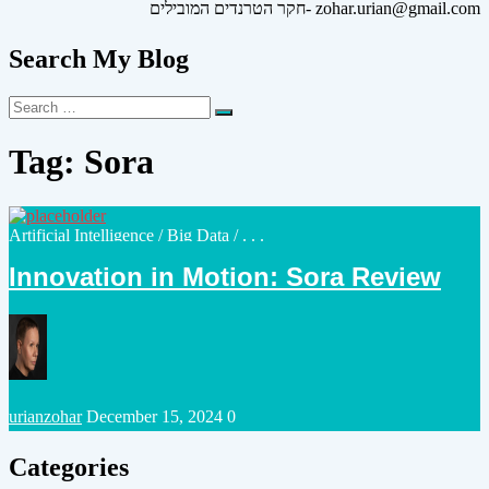
חקר הטרנדים המובילים- zohar.urian@gmail.com
Search My Blog
Search
Search
for:
Tag:
Sora
Posted
Artificial Intelligence
/
Big Data
/ . . .
in
Innovation in Motion: Sora Review
Posted
urianzohar
December 15, 2024
0
by
Categories