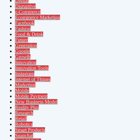
Digital
Disruptive
e-Commerce
Ecommerce Marketing
Facebook
Fashion
Food & Drink
Future
Generation
Google
Growth
Innovation
Innovation Tools
Instagram
Internet of Things
Marketing
Mobile
Mobile Payment
New Business Model
Reality Plus
Research
Retail
Robotics
Smart Products
Snapchat