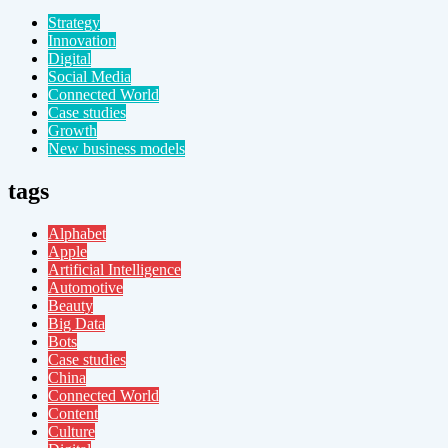
Strategy
Innovation
Digital
Social Media
Connected World
Case studies
Growth
New business models
tags
Alphabet
Apple
Artificial Intelligence
Automotive
Beauty
Big Data
Bots
Case studies
China
Connected World
Content
Culture