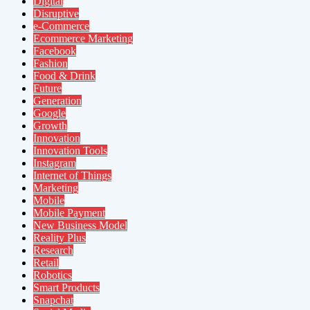
Digital
Disruptive
e-Commerce
Ecommerce Marketing
Facebook
Fashion
Food & Drink
Future
Generation
Google
Growth
Innovation
Innovation Tools
Instagram
Internet of Things
Marketing
Mobile
Mobile Payment
New Business Model
Reality Plus
Research
Retail
Robotics
Smart Products
Snapchat