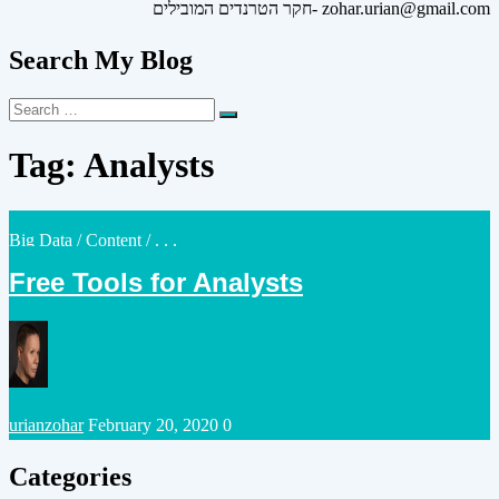
חקר הטרנדים המובילים- zohar.urian@gmail.com
Search My Blog
Search
Search
for:
Tag:
Analysts
Posted
Big Data
/
Content
/ . . .
in
Free Tools for Analysts
Posted
urianzohar
February 20, 2020
0
by
Categories