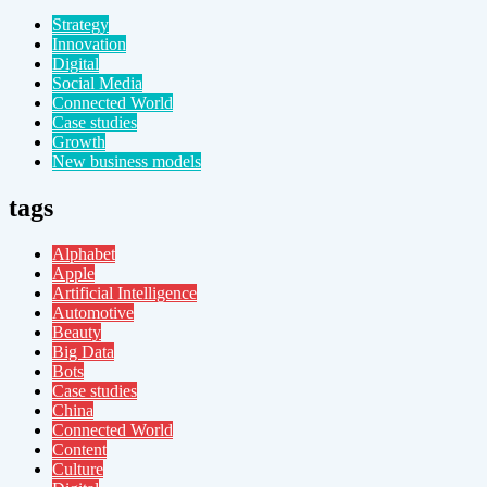
Strategy
Innovation
Digital
Social Media
Connected World
Case studies
Growth
New business models
tags
Alphabet
Apple
Artificial Intelligence
Automotive
Beauty
Big Data
Bots
Case studies
China
Connected World
Content
Culture