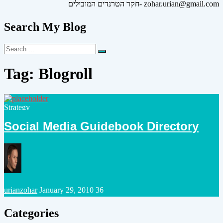
חקר הטרנדים המובילים- zohar.urian@gmail.com
Search My Blog
Search
Search
for:
Tag:
Blogroll
Posted
Strategy
in
Social Media Guidebook Directory
Posted
urianzohar
January 29, 2010
36
by
Categories