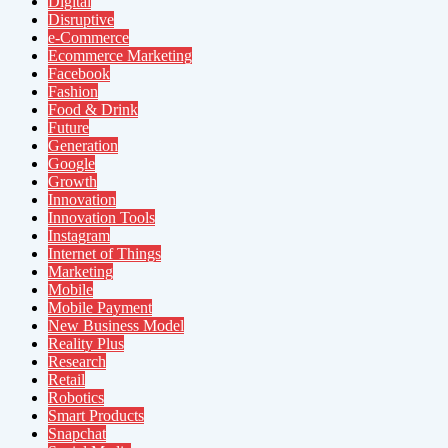
Digital
Disruptive
e-Commerce
Ecommerce Marketing
Facebook
Fashion
Food & Drink
Future
Generation
Google
Growth
Innovation
Innovation Tools
Instagram
Internet of Things
Marketing
Mobile
Mobile Payment
New Business Model
Reality Plus
Research
Retail
Robotics
Smart Products
Snapchat