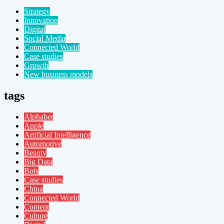
Strategy
Innovation
Digital
Social Media
Connected World
Case studies
Growth
New business models
tags
Alphabet
Apple
Artificial Intelligence
Automotive
Beauty
Big Data
Bots
Case studies
China
Connected World
Content
Culture