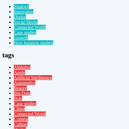
Strategy
Innovation
Digital
Social Media
Connected World
Case studies
Growth
New business models
tags
Alphabet
Apple
Artificial Intelligence
Automotive
Beauty
Big Data
Bots
Case studies
China
Connected World
Content
Culture