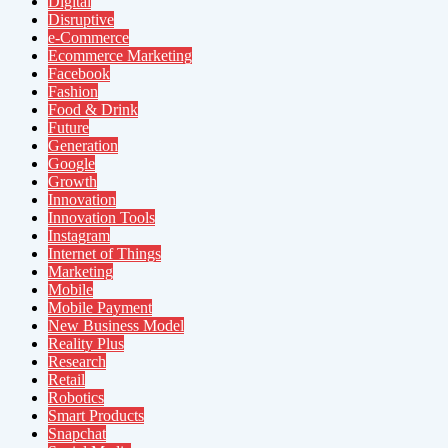
Digital
Disruptive
e-Commerce
Ecommerce Marketing
Facebook
Fashion
Food & Drink
Future
Generation
Google
Growth
Innovation
Innovation Tools
Instagram
Internet of Things
Marketing
Mobile
Mobile Payment
New Business Model
Reality Plus
Research
Retail
Robotics
Smart Products
Snapchat