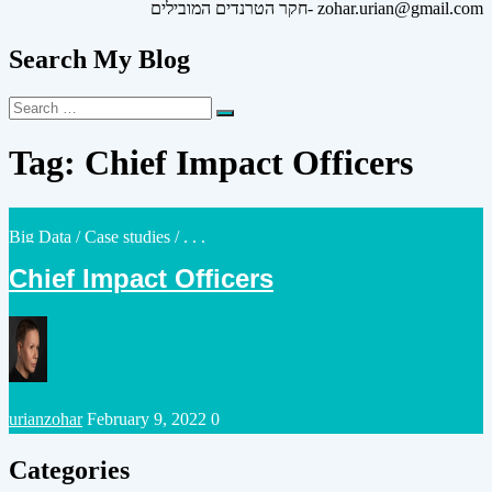
חקר הטרנדים המובילים- zohar.urian@gmail.com
Search My Blog
Search
Search
for:
Tag:
Chief Impact Officers
Posted
Big Data
/
Case studies
/ . . .
in
Chief Impact Officers
Posted
urianzohar
February 9, 2022
0
by
Categories