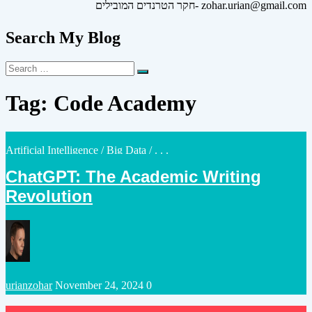
חקר הטרנדים המובילים- zohar.urian@gmail.com
Search My Blog
Search
Search
for:
Tag:
Code Academy
Posted
Artificial Intelligence
/
Big Data
/ . . .
in
ChatGPT: The Academic Writing
Revolution
Posted
urianzohar
November 24, 2024
0
by