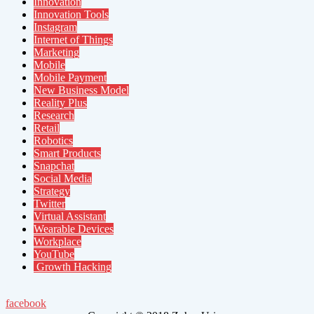
Innovation
Innovation Tools
Instagram
Internet of Things
Marketing
Mobile
Mobile Payment
New Business Model
Reality Plus
Research
Retail
Robotics
Smart Products
Snapchat
Social Media
Strategy
Twitter
Virtual Assistant
Wearable Devices
Workplace
YouTube
Growth Hacking
facebook