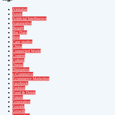
Alphabet
Apple
Artificial Intelligence
Automotive
Beauty
Big Data
Bots
Case studies
China
Connected World
Content
Culture
Digital
Disruptive
e-Commerce
Ecommerce Marketing
Facebook
Fashion
Food & Drink
Future
Generation
Google
Growth