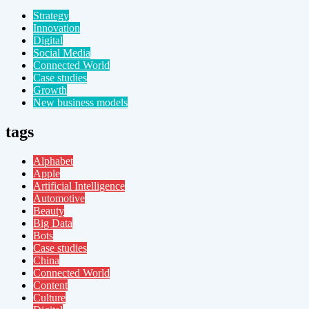
Strategy
Innovation
Digital
Social Media
Connected World
Case studies
Growth
New business models
tags
Alphabet
Apple
Artificial Intelligence
Automotive
Beauty
Big Data
Bots
Case studies
China
Connected World
Content
Culture