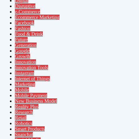
Digital
Disruptive
e-Commerce
Ecommerce Marketing
Facebook
Fashion
Food & Drink
Future
Generation
Google
Growth
Innovation
Innovation Tools
Instagram
Internet of Things
Marketing
Mobile
Mobile Payment
New Business Model
Reality Plus
Research
Retail
Robotics
Smart Products
Snapchat