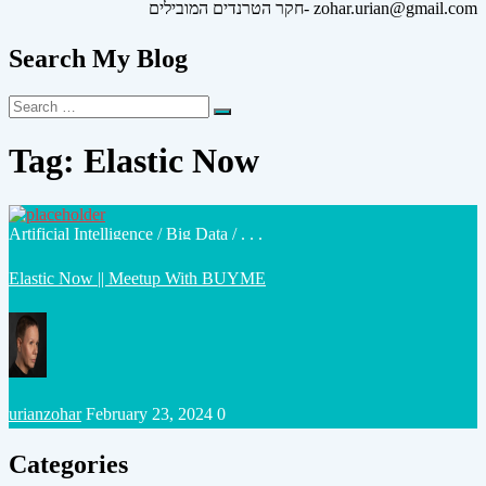
חקר הטרנדים המובילים- zohar.urian@gmail.com
Search My Blog
Search
Search
for:
Tag:
Elastic Now
Posted
Artificial Intelligence
/
Big Data
/ . . .
in
Elastic Now || Meetup With BUYME
Posted
urianzohar
February 23, 2024
0
by
Categories