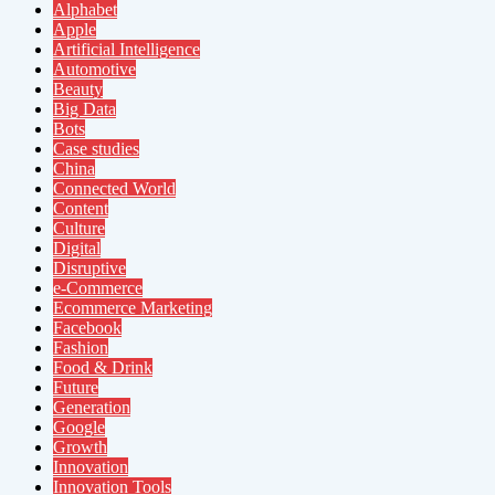
Alphabet
Apple
Artificial Intelligence
Automotive
Beauty
Big Data
Bots
Case studies
China
Connected World
Content
Culture
Digital
Disruptive
e-Commerce
Ecommerce Marketing
Facebook
Fashion
Food & Drink
Future
Generation
Google
Growth
Innovation
Innovation Tools