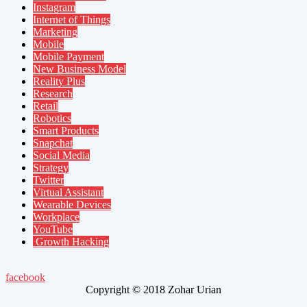
Instagram
Internet of Things
Marketing
Mobile
Mobile Payment
New Business Model
Reality Plus
Research
Retail
Robotics
Smart Products
Snapchat
Social Media
Strategy
Twitter
Virtual Assistant
Wearable Devices
Workplace
YouTube
Growth Hacking
facebook
Copyright © 2018 Zohar Urian