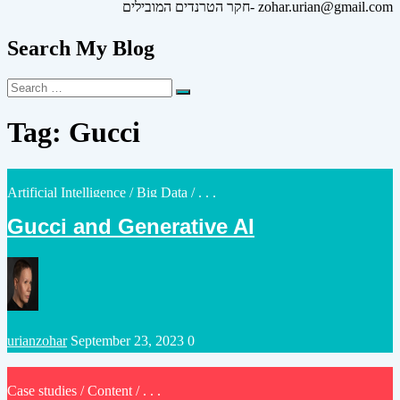
חקר הטרנדים המובילים- zohar.urian@gmail.com
Search My Blog
Search
Search
for:
Tag:
Gucci
Posted
Artificial Intelligence
/
Big Data
/ . . .
in
Gucci and Generative AI
Posted
urianzohar
September 23, 2023
0
by
Posted
Case studies
/
Content
/ . . .