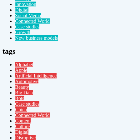
Innovation
Digital
Social Media
Connected World
Case studies
Growth
New business models
tags
Alphabet
Apple
Artificial Intelligence
Automotive
Beauty
Big Data
Bots
Case studies
China
Connected World
Content
Culture
Digital
Disruptive