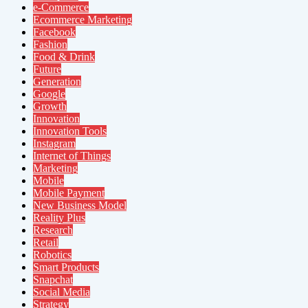
e-Commerce
Ecommerce Marketing
Facebook
Fashion
Food & Drink
Future
Generation
Google
Growth
Innovation
Innovation Tools
Instagram
Internet of Things
Marketing
Mobile
Mobile Payment
New Business Model
Reality Plus
Research
Retail
Robotics
Smart Products
Snapchat
Social Media
Strategy