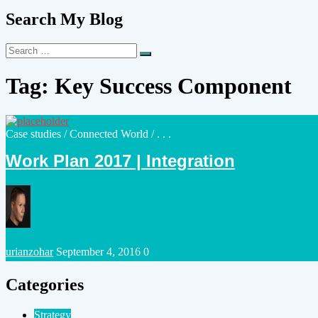
Search My Blog
Search
Search
for:
Tag:
Key Success Component
Posted
Case studies
/
Connected World
/ . . .
in
Work Plan 2017 | Integration
Posted
urianzohar
September 4, 2016
0
by
Categories
Strategy