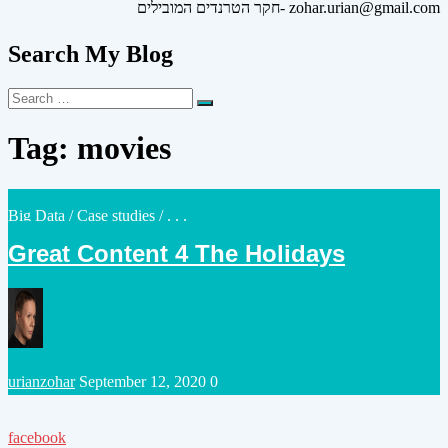
חקר הטרנדים המובילים- zohar.urian@gmail.com
Search My Blog
Search
Search
for:
Tag:
movies
Posted
Big Data
/
Case studies
/ . . .
in
Great Content 4 The Holidays
Posted
urianzohar
September 12, 2020
0
by
facebook