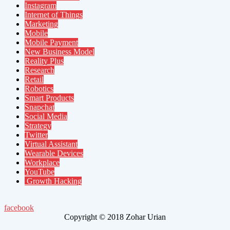
Instagram
Internet of Things
Marketing
Mobile
Mobile Payment
New Business Model
Reality Plus
Research
Retail
Robotics
Smart Products
Snapchat
Social Media
Strategy
Twitter
Virtual Assistant
Wearable Devices
Workplace
YouTube
Growth Hacking
facebook
Copyright © 2018 Zohar Urian