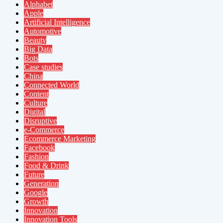
Alphabet
Apple
Artificial Intelligence
Automotive
Beauty
Big Data
Bots
Case studies
China
Connected World
Content
Culture
Digital
Disruptive
e-Commerce
Ecommerce Marketing
Facebook
Fashion
Food & Drink
Future
Generation
Google
Growth
Innovation
Innovation Tools