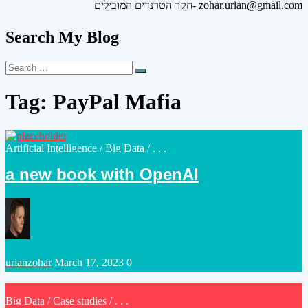
חקר הטרנדים המובילים- zohar.urian@gmail.com
Search My Blog
Search
Search
for:
Tag:
PayPal Mafia
Posted
Artificial Intelligence
/
Big Data
/ . . .
in
a new book with OpenAI
Posted
urianzohar
March 17, 2023
0
by
Posted
Big Data
/
Case studies
/ . . .