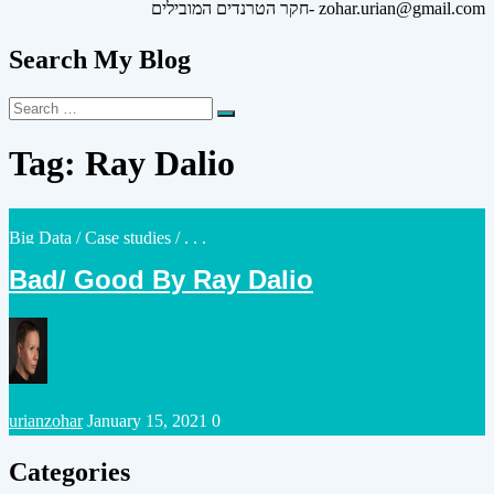
חקר הטרנדים המובילים- zohar.urian@gmail.com
Search My Blog
Search
Search
for:
Tag:
Ray Dalio
Posted
Big Data
/
Case studies
/ . . .
in
Bad/ Good By Ray Dalio
Posted
urianzohar
January 15, 2021
0
by
Categories