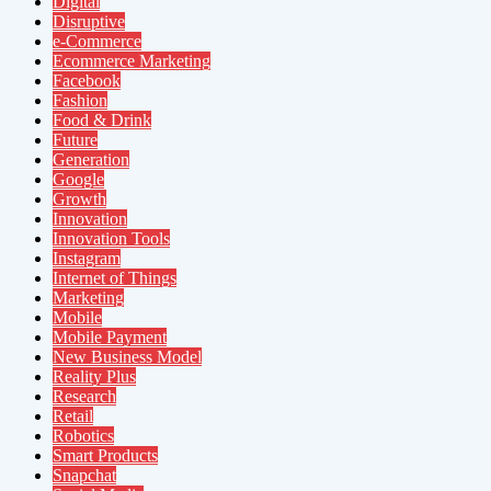
Digital
Disruptive
e-Commerce
Ecommerce Marketing
Facebook
Fashion
Food & Drink
Future
Generation
Google
Growth
Innovation
Innovation Tools
Instagram
Internet of Things
Marketing
Mobile
Mobile Payment
New Business Model
Reality Plus
Research
Retail
Robotics
Smart Products
Snapchat