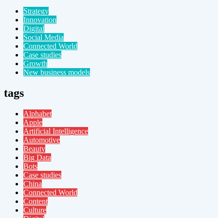
Strategy
Innovation
Digital
Social Media
Connected World
Case studies
Growth
New business models
tags
Alphabet
Apple
Artificial Intelligence
Automotive
Beauty
Big Data
Bots
Case studies
China
Connected World
Content
Culture