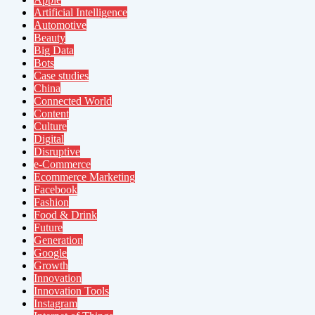
Artificial Intelligence
Automotive
Beauty
Big Data
Bots
Case studies
China
Connected World
Content
Culture
Digital
Disruptive
e-Commerce
Ecommerce Marketing
Facebook
Fashion
Food & Drink
Future
Generation
Google
Growth
Innovation
Innovation Tools
Instagram