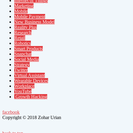
Internet of Things
Marketing
Mobile
Mobile Payment
New Business Model
Reality Plus
Research
Retail
Robotics
Smart Products
Snapchat
Social Media
Strategy
Twitter
Virtual Assistant
Wearable Devices
Workplace
YouTube
Growth Hacking
facebook
Copyright © 2018 Zohar Urian