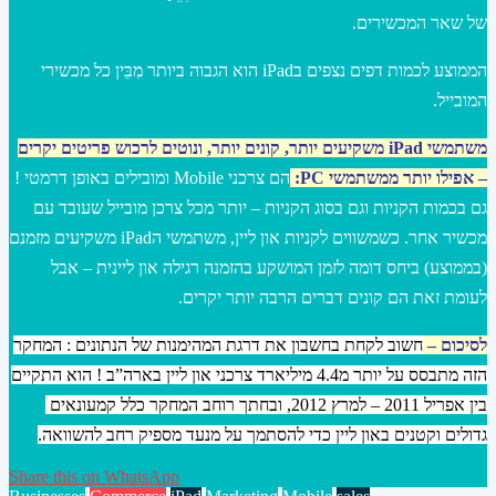
של שאר המכשירים.
הממוצע לכמות דפים נצפים בiPad הוא הגבוה ביותר מִבֵּין כל מכשירי
המובייל.
מ
שתמשי iPad משקיעים יותר, קונים יותר, ונוטים לרכוש פריטים יקרים
– אפילו יותר ממשתמשי PC
:
הם צרכני Mobile ומובילים באופן דרמטי !
גם בכמות הקניות וגם בסוג הקניות – יותר מכל צרכן מובייל שעובד עם
מכשיר אחר. כשמשווים לקניות און ליין, משתמשי הiPad משקיעים מזמנם
(בממוצע) ביחס דומה לזמן המושקע בהזמנה רגילה און ליינית – אבל
לעומת זאת הם קונים דברים הרבה יותר יקרים.
לסיכום –
חשוב לקחת בחשבון את דרגת המהימנות של הנתונים : המחקר
הזה מתבסס על יותר מ4.4 מיליארד צרכני און ליין בארה”ב ! הוא התקיים
בין אפריל 2011 – למרץ 2012, ובחתך רוחב המחקר כלל קמעונאים
גדולים וקטנים באון ליין כדי להסתמך על מנעד מספיק רחב להשוואה.
Share this on WhatsApp