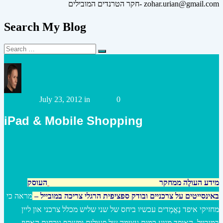
חקר הטרנדים המובילים- zohar.urian@gmail.com
Search My Blog
Search
Search
for:
Posted
Posted
urianzohar
July 23, 2012
in
Mobile
0
by
in
iPad & Mobile Shopping
מידע העולֶה ממחקר
Shopping Insights Mobile Study
העוסק
באינסייטים על צרכניים ובודק ספציפית הרגלי צריכה במובייל –
מראה כי
מחזיקי איפד נֶאֱמָדים עכשיו ביחס של שני שליש מכלל צרכני און ליין
במובייל. האיפד מניע כמות עצומה של פעולות ומשקף נוכחות האחוז