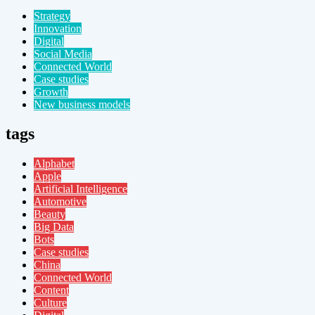
Strategy
Innovation
Digital
Social Media
Connected World
Case studies
Growth
New business models
tags
Alphabet
Apple
Artificial Intelligence
Automotive
Beauty
Big Data
Bots
Case studies
China
Connected World
Content
Culture