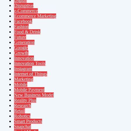
Digital
Disruptive
e-Commerce
Ecommerce Marketing
Facebook
Fashion
Food & Drink
Future
Generation
Google
Growth
Innovation
Innovation Tools
Instagram
Internet of Things
Marketing
Mobile
Mobile Payment
New Business Model
Reality Plus
Research
Retail
Robotics
Smart Products
Snapchat