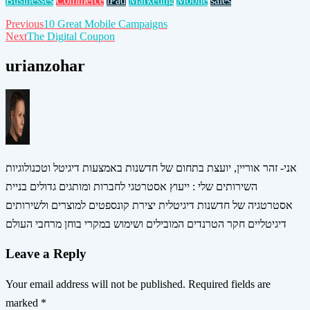
Businesses
Commerce
iPad
Marketing
Mobile
sales
Post
Previous
10 Great Mobile Campaigns
Next
The Digital Coupon
navigation
urianzohar
אני- זהר אוריין, יועצת בתחום של חדשנות באמצעות דיגיטל וטכנולוגיות
השירותים שלי : ייעוץ אסטרטגי לחברות ומותגים גדולים בניית
אסטרטגיה של חדשנות דיגיטלית יצירת קונספטים למוצרים ולשירותים
דיגיטליים חקר הטרנדים המובילים ושימוש במקרי בוחן מרחבי העולם
Leave a Reply
Your email address will not be published.
Required fields are
marked
*