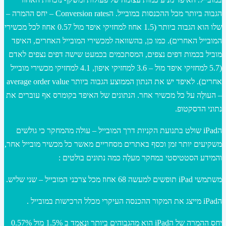
הגבוה ביותר מכל ההכנסות במובייל. הConversion rates – יחס ההמרה –
שלו הוא הגבוה ביותר (1.5 אחוז למחזיקי איפד מול 0.57 אחוז לכל מכשירי
המובייל האחרים). כמו כן, בהשוואה למכשירי המובייל האחרים, האיפד
מוביל בכמות דפים נצפים, המסתכמים בכמעט שישה דפים נצפים לאדם
(5.7 למחזיקי איפד מול – 3.6 למחזיקי איפון, 4.1 למחזיקי מכשירי מובייל
אחרים). לאיפד יש את הנתון הממוצע הגבוה ביותר average order value
– העולֶה על כל מכשיר אחר. הנתונים של האיפד בקומרס אף עוברים את
נתוני הדסקטופ.
הiPad שולט בתנועת הקניות דרך המובייל – עולה מהמחקר כי גולשים
משקיעים יותר זמן וכסף באתרים מסחריים מאשר כל מכשיר מובייל אחר,
והמידע הסטטיסטי במחקר מעלֶה כמה נתונים בולטים :
משתמשי iPad תופשים למעשה 68 אחוז מכל צרכני המובייל – שני שליש.
הiPad מייצג את המקור ההכנסה העיקרי מכלל הרכישות במובייל .
יחס ההמרה של הiPad הוא מהגבוהים ביותר ונֶאֱמַד ב 1.5% מול 0.57%