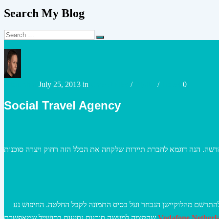
Search My Blog
Search
Search
for:
Posted
Posted
urianzohar
July 25, 2013
in
Case studies
/
Digital
/
Travel
0
by
in
Social Travel Agency
שה. הנה דוגמא לחברת תיירות שלקחה את הכלל הזה רחוק ויצרה סוכנות
תרשם מהלוקיישן הנבחר ועל בסיס התמונה לקבל החלטה. החיפוש נע
שהקימה למעשה סוכנות נסיעות בסושייל שמאפשרת
Vodafone Netherl