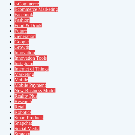
e-Commerce
Ecommerce Marketing
Facebook
Fashion
Food & Drink
Future
Generation
Google
Growth
Innovation
Innovation Tools
Instagram
Internet of Things
Marketing
Mobile
Mobile Payment
New Business Model
Reality Plus
Research
Retail
Robotics
Smart Products
Snapchat
Social Media
Strategy