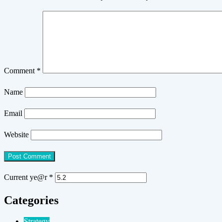
Comment
*
Name
Email
Website
Current ye@r
*
Categories
Strategy