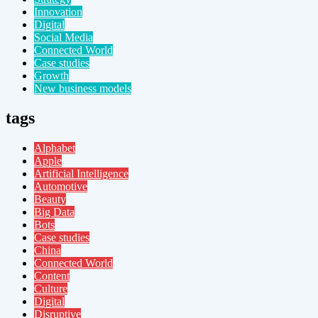
Innovation
Digital
Social Media
Connected World
Case studies
Growth
New business models
tags
Alphabet
Apple
Artificial Intelligence
Automotive
Beauty
Big Data
Bots
Case studies
China
Connected World
Content
Culture
Digital
Disruptive