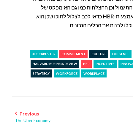
התגמול וכן ההצלחות כמו גם האימפקט של
הפרטמטרים הללו יחד. צירפתי סרטון קצר המציג את הגישה באמצעות-HBR כדאי לכם לצלול לתוכו שכן הוא
לו לבנות את הכלים הנכונים :
BLOCKBUSTER
COMMITMENT
CULTURE
DILIGENCE
HARVARD BUSINESS REVIEW
HBR
INCENTIVES
INNOV
STRATEGY
WORKFORCE
WORKPLACE
Post
navigation
Previous
The Uber Economy