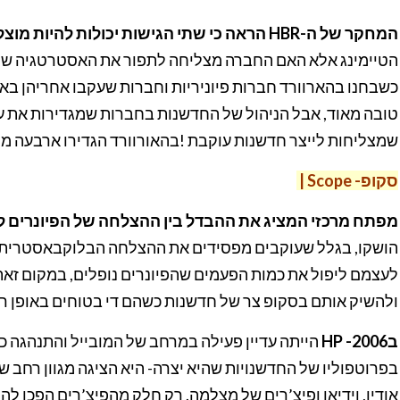
המחקר של ה-HBR הראה כי שתי הגישות יכולות להיות מוצלחות
הטיימינג אלא האם החברה מצליחה לתפור את האסטרטגיה של
כשבחנו בהארוורד חברות פיוניריות וחברות שעקבו אחריהן באיר
טובה מאוד, אבל הניהול של החדשנות בחברות שמגדירות את ע
שמצליחות לייצר חדשנות עוקבת !בהאורוורד הגדירו ארבעה מ
סקופ- Sc
e |
op
מפתח מרכזי המציג את ההבדל בין ההצלחה של הפיונרים ל
הושקו, בגלל שעוקבים מפסידים את ההצלחה הבלוקבאסטרית וא
לעצמם ליפול את כמות הפעמים שהפיונרים נופלים, במקום זאת הם
ולהשיק אותם בסקופ צר של חדשנות כשהם די בטוחים באופן רל
ב2006- HP
הייתה עדיין פעילה במרחב של המובייל והתנהגה כ
בפרוטפוליו של החדשנויות שהיא יצרה- היא הציגה מגוון רחב של
אודיו, וידיאו ופיצ’רים של מצלמה. רק חלק מהפיצ’רים הפכו לה