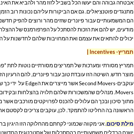
אבטחה גבוהה והם יעשו הכל בשביל לזוז מהר ולהביא את האינב
מתנגדים פוטנציאלים. גם אם הביקורות עליהם נכונות רוב הזמן
הם המשמעותיים עבור פיונרים שזזים מהר ורוצים להפיק חדשנו
מודעים, יש להם את הזכות להסתכל על הפרפורמנס של ההצלחות
יכולים להתאים את עצמם ואת המחויבות שלהם לחדשנות על ה
תמריץ- Incentives |
תמריץ מסורתי ומערכות של תמריצים מסורתיים נוטות לתת “
מוצר חדש. השיטה הזו עובדת טוב עבור פיונרים, להם הרעיון הז
Movers. מנהלים שהמשכורות שלהם תלויה בהצלחות ובקיד
מתוך סיכון ובכך הם עלולים להכנס לפרויקטים מורכבים אשר
הראשונה בה החליטו להתמקד. לכן, עוקבים צריכים לקסטם את
מילת סיכום.
אני מקווה שכמוני לקחתם מהחלוקה הזו היגיון בר
ישנם הבדלים משמעותיים בהסתכלות של אסטרטגית החדשנות ש