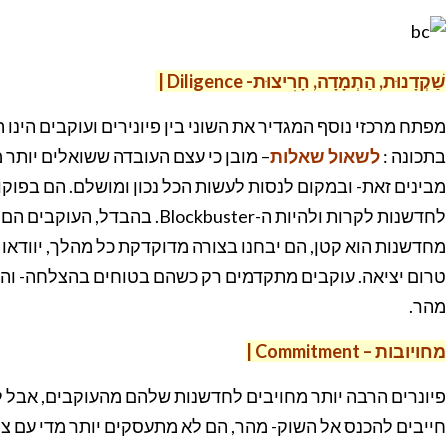
שַׁקְדָנוּת, הַתְמָדָ
ה, חָרִ
יצוּת- Diligence |
מפתח מרכזי נוסף המגדיר את השוני בין פיונירים ועוקבים הינו
בתכונה :
לשאול שאלות
– מובן כי עצם העובדה ששואלים יותר מ
מבינים זאת- ובמקום לנסות לעשות הכל נכון ומושלם. הם בפוקוס
לחדשנות לקרות ולהיות ה-buster
מחדשנות הוא קטן, הם יבחנו בצורה מדוקדקת כל מהלך, יוודאו
טרום יציאה. עוקבים מתקדמים רק כשהם בטוחים בהצלחה- והדג
מהר.
מחויובות – Commitment |
פיונרים הרבה יותר מחויבים לחדשנות שלהם מהעוקבים, אבל למ
חייבים להכנס אל השוק- מהר, הם לא מתעסקים יותר מדי עם צוו