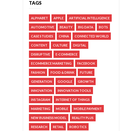
TAGS
ALPHABET
APPLE
ARTIFICIAL INTELLIGENCE
AUTOMOTIVE
BEAUTY
BIG DATA
BOTS
CASE STUDIES
CHINA
CONNECTED WORLD
CONTENT
CULTURE
DIGITAL
DISRUPTIVE
E-COMMERCE
ECOMMERCE MARKETING
FACEBOOK
FASHION
FOOD & DRINK
FUTURE
GENERATION
GOOGLE
GROWTH
INNOVATION
INNOVATION TOOLS
INSTAGRAM
INTERNET OF THINGS
MARKETING
MOBILE
MOBILE PAYMENT
NEW BUSINESS MODEL
REALITY PLUS
RESEARCH
RETAIL
ROBOTICS