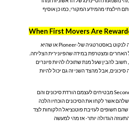
יכות להגיע בשלב מאוחר יותר ולהיות Second Movers ? מהי משמעות הטיימינג של הראשוניות ומהו
ם חילצתי מהמידע המקורי, כמו כן אוסיף
When First Movers Are Reward
, האם החברה שלכם צריכה לנקוט באסטרטגיה של-Pioneer או שהיא
 החדשנות של האחרים ומצטרפת במידה שהפיונירית הצליחה.
שוב להבין שעל מנת שתוכלו להיות פיונרים
כונים, אבל מהצד השני זה גם יכול להיות
– Second Movers מבטיחים לעצמם הורדת סיכונים והם
שלהם אשר לקחו את הסיכונים הוכחיו הלכה
 שהם חשופים לעזיבת פוטנציאל הלקוחות לצד
עוזה הגדולה יותר- אז מהי למעשה