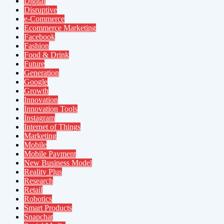
Digital
Disruptive
e-Commerce
Ecommerce Marketing
Facebook
Fashion
Food & Drink
Future
Generation
Google
Growth
Innovation
Innovation Tools
Instagram
Internet of Things
Marketing
Mobile
Mobile Payment
New Business Model
Reality Plus
Research
Retail
Robotics
Smart Products
Snapchat