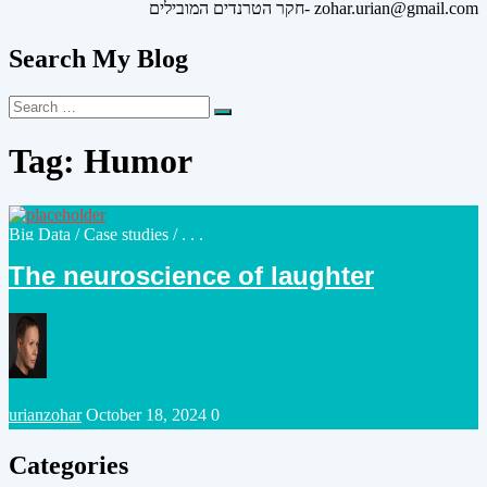
חקר הטרנדים המובילים- zohar.urian@gmail.com
Search My Blog
Search
Search
for:
Tag:
Humor
Posted
Big Data
/
Case studies
/ . . .
in
The neuroscience of laughter
Posted
urianzohar
October 18, 2024
0
by
Categories