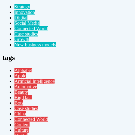
Strategy
Innovation
Digital
Social Media
Connected World
Case studies
Growth
New business models
tags
Alphabet
Apple
Artificial Intelligence
Automotive
Beauty
Big Data
Bots
Case studies
China
Connected World
Content
Culture