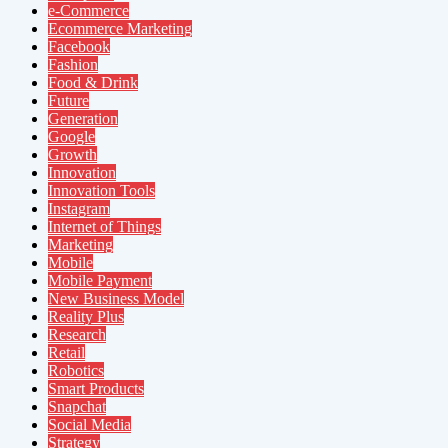
e-Commerce
Ecommerce Marketing
Facebook
Fashion
Food & Drink
Future
Generation
Google
Growth
Innovation
Innovation Tools
Instagram
Internet of Things
Marketing
Mobile
Mobile Payment
New Business Model
Reality Plus
Research
Retail
Robotics
Smart Products
Snapchat
Social Media
Strategy