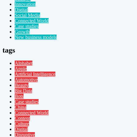
Innovation
Digital
Social Media
Connected World
Case studies
Growth
New business models
tags
Alphabet
Apple
Artificial Intelligence
Automotive
Beauty
Big Data
Bots
Case studies
China
Connected World
Content
Culture
Digital
Disruptive