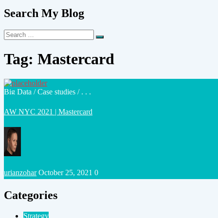
Search My Blog
Search
Search
for:
Tag:
Mastercard
Posted
Big Data
/
Case studies
/ . . .
in
AW NYC 2021 | Mastercard
Posted
urianzohar
October 25, 2021
0
by
Categories
Strategy