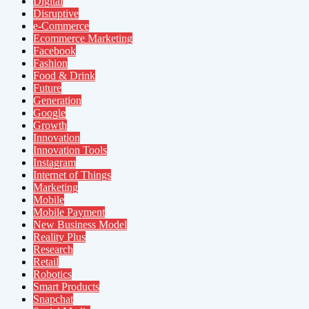
Digital
Disruptive
e-Commerce
Ecommerce Marketing
Facebook
Fashion
Food & Drink
Future
Generation
Google
Growth
Innovation
Innovation Tools
Instagram
Internet of Things
Marketing
Mobile
Mobile Payment
New Business Model
Reality Plus
Research
Retail
Robotics
Smart Products
Snapchat