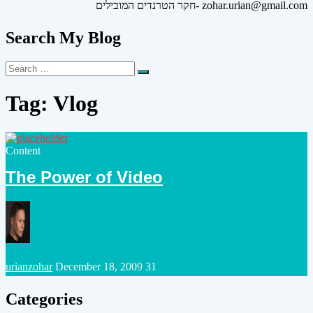
חקר הטרנדים המובילים- zohar.urian@gmail.com
Search My Blog
Search
Search
for:
Tag:
Vlog
Posted
Content
in
The Power of Video
Posted
urianzohar
December 18, 2009
31
by
Categories