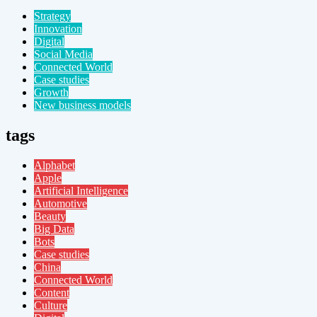
Strategy
Innovation
Digital
Social Media
Connected World
Case studies
Growth
New business models
tags
Alphabet
Apple
Artificial Intelligence
Automotive
Beauty
Big Data
Bots
Case studies
China
Connected World
Content
Culture