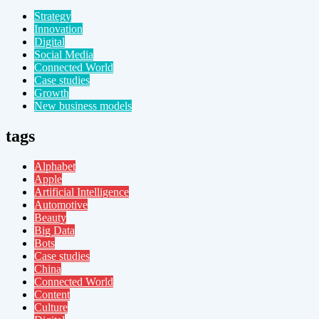
Strategy
Innovation
Digital
Social Media
Connected World
Case studies
Growth
New business models
tags
Alphabet
Apple
Artificial Intelligence
Automotive
Beauty
Big Data
Bots
Case studies
China
Connected World
Content
Culture