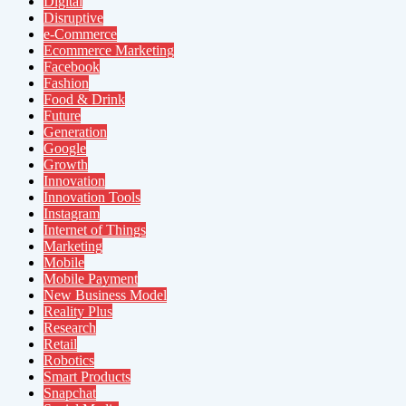
Digital
Disruptive
e-Commerce
Ecommerce Marketing
Facebook
Fashion
Food & Drink
Future
Generation
Google
Growth
Innovation
Innovation Tools
Instagram
Internet of Things
Marketing
Mobile
Mobile Payment
New Business Model
Reality Plus
Research
Retail
Robotics
Smart Products
Snapchat