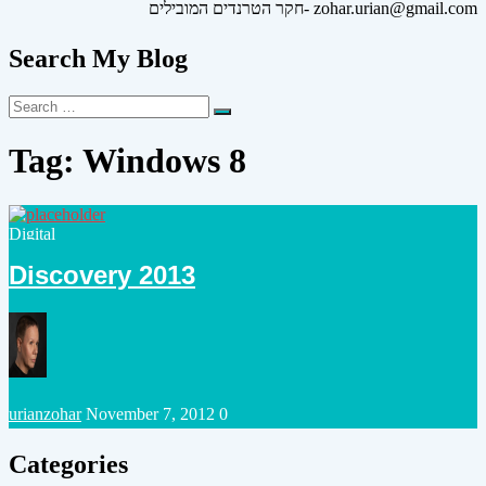
חקר הטרנדים המובילים- zohar.urian@gmail.com
Search My Blog
Search
Search
for:
Tag:
Windows 8
Posted
Digital
in
Discovery 2013
Posted
urianzohar
November 7, 2012
0
by
Categories