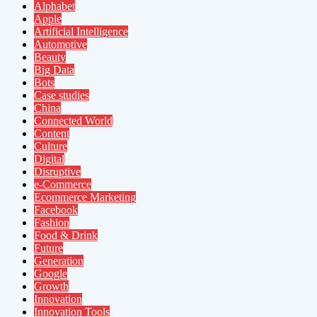
Alphabet
Apple
Artificial Intelligence
Automotive
Beauty
Big Data
Bots
Case studies
China
Connected World
Content
Culture
Digital
Disruptive
e-Commerce
Ecommerce Marketing
Facebook
Fashion
Food & Drink
Future
Generation
Google
Growth
Innovation
Innovation Tools