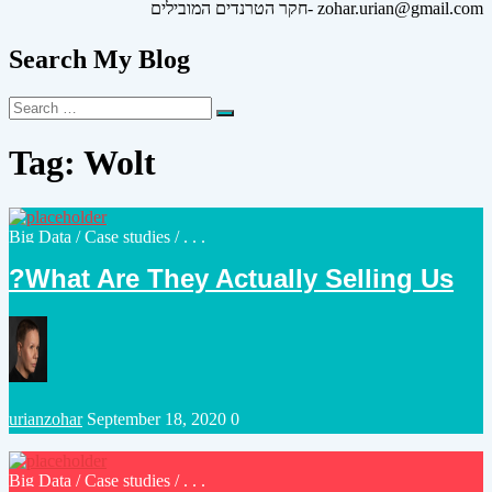
חקר הטרנדים המובילים- zohar.urian@gmail.com
Search My Blog
Search
Search
for:
Tag:
Wolt
Posted
Big Data
/
Case studies
/ . . .
in
What Are They Actually Selling Us?
Posted
urianzohar
September 18, 2020
0
by
Posted
Big Data
/
Case studies
/ . . .