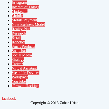
Instagram
Internet of Things
Marketing
Mobile
Mobile Payment
New Business Model
Reality Plus
Research
Retail
Robotics
Smart Products
Snapchat
Social Media
Strategy
Twitter
Virtual Assistant
Wearable Devices
Workplace
YouTube
Growth Hacking
facebook
Copyright © 2018 Zohar Urian