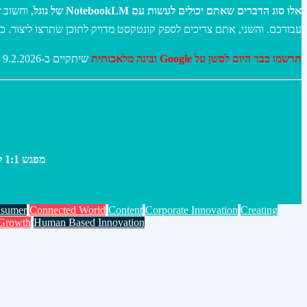
אלו סוג הדברים שאתם יכולים לעשות עם NotebookLM של גוגל
וחשוב ש
עבורכם. והשני, אתם צריכים לספק קונטקסט מדויק לתוכן שתרצו ליצור. כ.
תרשמו כבר היום לסשן על Google ובינה מלאכותית
שיתקיים ב-9.2.2026 בין השעות 14:00-16:00 ויקיף את Gemini, NotebookLM והצצה ל-Google Labs. לינק-
מפגש 1:1 ליעוץ על בינה מלאכותית גנרטיבית// מפגשי יעוץ לחדשנות באמצעות דיגיטל וטכנולוגיות.
nsumer
Connected World
Content
Corporate Innovation
Creating
Growth
Human Based Innovation