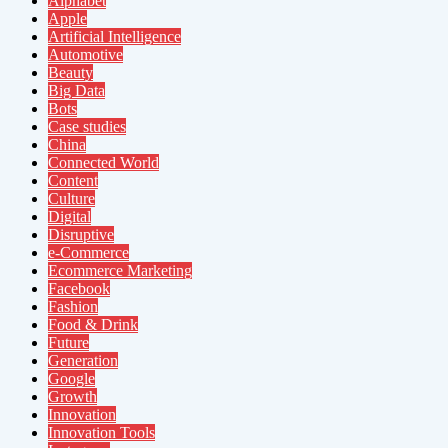
Alphabet
Apple
Artificial Intelligence
Automotive
Beauty
Big Data
Bots
Case studies
China
Connected World
Content
Culture
Digital
Disruptive
e-Commerce
Ecommerce Marketing
Facebook
Fashion
Food & Drink
Future
Generation
Google
Growth
Innovation
Innovation Tools