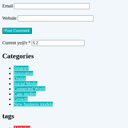
Email
Website
Current ye@r
*
Categories
Strategy
Innovation
Digital
Social Media
Connected World
Case studies
Growth
New business models
tags