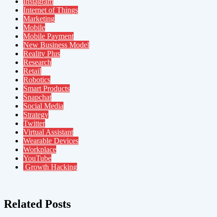
Instagram
Internet of Things
Marketing
Mobile
Mobile Payment
New Business Model
Reality Plus
Research
Retail
Robotics
Smart Products
Snapchat
Social Media
Strategy
Twitter
Virtual Assistant
Wearable Devices
Workplace
YouTube
Growth Hacking
Related Posts