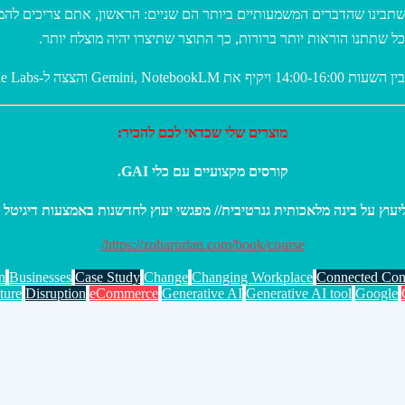
תבינו שהדברים המשמעותיים ביותר הם שניים: הראשון, אתם צריכים להמ
כל שתתנו הוראות יותר ברורות, כך התוצר שתיצרו יהיה מוצלח יותר
מוצרים שלי שכדאי לכם להכיר:
קורסים מקצועיים עם כלי GAI.
https://zoharurian.com/book/course/
n
Businesses
Case Study
Change
Changing Workplace
Connected Co
ture
Disruption
eCommerce
Generative AI
Generative AI tool
Google