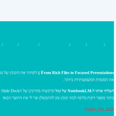
e
/
Growth
/
Innovation
/
Innovation Tools
/
Strategy
/
Research
/
לקחתי את הקובץ של  VML. זה קובץ. עם מאות עמודים עם המון מגמות-
From Rich Files to Focused Presentations ||
את המגמות המשמעותיות ביותר.
העלתי אותו ל-NotebookLM של גוגל ו
?
בתוך מספר דקות (לוקח לכזה קובץ זמן להתבשל) יצר לי את התוצר הבא!
Future_100_2026