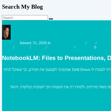
Search My Blog
Search
Search
for:
Posted
Posted
urianzohar
January 31, 2026
in
Artificial Intelligence
/
Bots
/
Case stu
by
in
Future
/
Robotics
/
Strategy
/
Virtual Assistant
/
Workplace
0
NotebookLM: Files to Presentations, 
. רציתי לעשות לו Drill Down אפקטיבי ולצמצם את המידע, כך שאוכל לנתח
ביקשתי מהרכיב של הSlide Deck ולקחת רק את המגמות הכי חשובות ובולטות. והוא