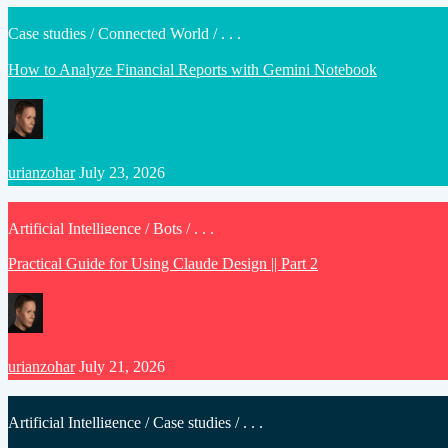
Posted
Case studies
/
Connected World
/ . . .
in
How to Analyze Financial Reports with Gemini Notebook
Posted
urianzohar
July 23, 2026
by
Posted
Artificial Intelligence
/
Bots
/ . . .
in
Practical Guide for Using Claude Design || Part 2
Posted
urianzohar
July 21, 2026
by
Posted
Artificial Intelligence
/
Case studies
/ . . .
in