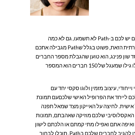
. את השאלה כמה חברים יש לכם ב-Path לא תשמעו, גם לא כמה
עוקבים, אף אחד לא ימדוד את הפופולאריות שלכם ברשת החברתית הזאת, פשוט בגלל שPath מגבילה אתכם
 שון פנינג, הוא טוען שהגבלת מספר החברים
מבוססת על מחקר מעמיק שנעשה באוקספורד,שהממצאים שלו גילו שמעגל של 150 חברים הוא המספר
ייחודי, עיצוב מזמין ולוגו סקסי יחד עם
חדש של Facebook, מה שמאפשר לכם לייחד את הפרופיל האישי שלכםעם תמונת
ה-Cover Picture) ותמונת פרופיל אישית. לחיצה על האייקון מצד שמאל תפנה
 האקסלוסיבי שלכם מוזיקה שאהבתם, תמונות
איפה אתם ואפילו מתי קמתם או הלכתם לישון
(וכפועל יוצא מזה הפסקתם או התחלתם לשתף להיום), אם תרצו להגיב לחברים שלכם בPath, תוכלו לבחור