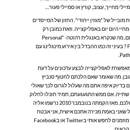
לי מחייך, עצוב, קורץ או סמיילי פעור…
 מובייל של “מגזין ייחודי”. החזון של המייסדים
חיי היום יום באפליקצייה. וזאת כמובן רק
לקבוצה מצומצמת של אנשים שבאמת מתחשק לכם לשתף איתם, מה שנקרא באנגלית רהוטה- “Personal
Network”, או בעברית סנוביזם מה ההבדל בינה לבין Facebook ? בעיני זה כמו ההבדל בין אירוע מינגלינג עם
אפשרת לאפליקצייה לבצע עדכונים על דעת
בן. מה שאומר שאם הלכתם לחטוף סנביץ
בדיוק איפה אתם מה שעלול לגרום לכך שאולי
 שתייה. אם ממש התגעגעתם, תמיד תוכלו לחלוק
את כל המידע בסינכרון עם הFacebook, פורסקוור והTwitter שלכם. מאז הקמתה בנובמבר 2010 נרשמו אליה
 יוזרים, אז אם אתם חברים שלי בPath, זה בגלל שאני באמת מכירה אתכם אישית, אני אבטח
בכם לשמור על הכלב שלי, אם אתם לא במעגל המצומצם, אתם מוזמנים לחפש אותי בTwitter או בFacebook