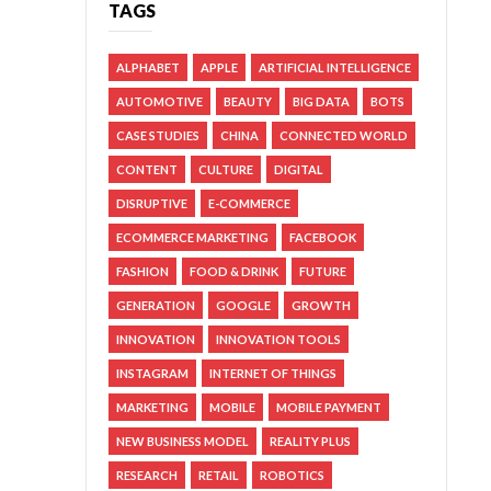
TAGS
ALPHABET
APPLE
ARTIFICIAL INTELLIGENCE
AUTOMOTIVE
BEAUTY
BIG DATA
BOTS
CASE STUDIES
CHINA
CONNECTED WORLD
CONTENT
CULTURE
DIGITAL
DISRUPTIVE
E-COMMERCE
ECOMMERCE MARKETING
FACEBOOK
FASHION
FOOD & DRINK
FUTURE
GENERATION
GOOGLE
GROWTH
INNOVATION
INNOVATION TOOLS
INSTAGRAM
INTERNET OF THINGS
MARKETING
MOBILE
MOBILE PAYMENT
NEW BUSINESS MODEL
REALITY PLUS
RESEARCH
RETAIL
ROBOTICS