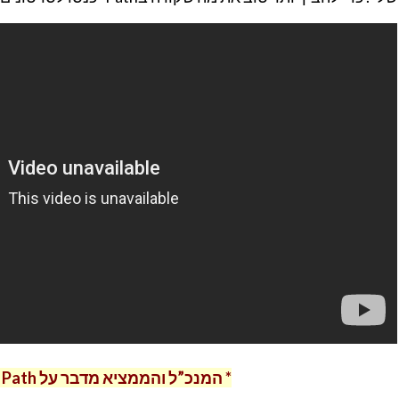
* המנכ”ל והממציא מדבר על Path בכנס