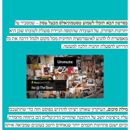
בסרטון הבא תוכלו לשמוע טסטמוניאלס מבעל עסק
–
שמסביר על
יתרונות הפתרון, על העובדה שהקופה הניידת פועלת לטובתו שכן היא
מאפשרת לו להגיע לאינפורמציה החיונית מכל מקום ולנהל דרכה את כל
הדרוש להפעלת החנות הלכה למעשה.
מילת סיכום,
העיקרון שאותו רציתי להדגיש בפוסט הזה כדי שתתעכבו
עליו ברצינות יושב על התובנה שהחיים הדיגיטליים הם בתזוזה מתמדת,
וכיום ישנם פתרונות חכמים יותר שנאחזים היטב בעוגנים שמביאה איתה