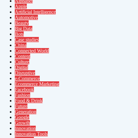
Alphabet
Apple
Artificial Intelligence
Automotive
Beauty
Big Data
Bots
Case studies
China
Connected World
Content
Culture
Digital
Disruptive
e-Commerce
Ecommerce Marketing
Facebook
Fashion
Food & Drink
Future
Generation
Google
Growth
Innovation
Innovation Tools