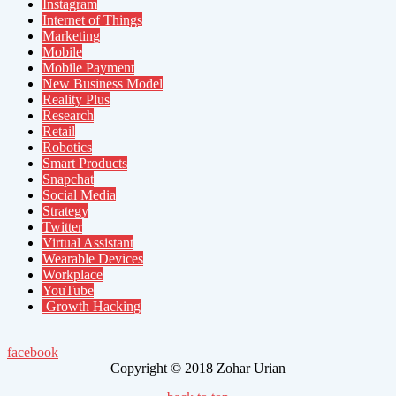
Instagram
Internet of Things
Marketing
Mobile
Mobile Payment
New Business Model
Reality Plus
Research
Retail
Robotics
Smart Products
Snapchat
Social Media
Strategy
Twitter
Virtual Assistant
Wearable Devices
Workplace
YouTube
Growth Hacking
facebook
Copyright © 2018 Zohar Urian