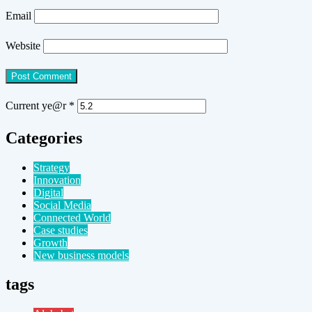
Email
Website
Current ye@r
*
Categories
Strategy
Innovation
Digital
Social Media
Connected World
Case studies
Growth
New business models
tags