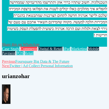
הטכנולוגיה. חשוב שתהיו כרויֵי אוזן ותתרשמו מהדינמיקה שממחישה
להפליא איך מהלכים כאלו יכולים לשנות את הפלואו ברצפת המכירה
שלכם ולייצר אנרגיה חדשה לתחום הצרכנות שמתבטאת בהגברת
המכירות הלכה למעשה. מקווה שהמידגם השאיר אתכם עם טעם של
גירוי לצאת ולגלות ועם הרבה אנרגיה ביצועית להפעלת העסק בשיטות
חדישות !
Share this on WhatsApp
Case Study
Commerce
Digital & Retail
iPad
Marketing
Mobile
Payment
POS
Retail
Post
Previous
Foursquare Big Data & The Future
Next
Twitter | Ad Collect Personal Information
navigation
urianzohar