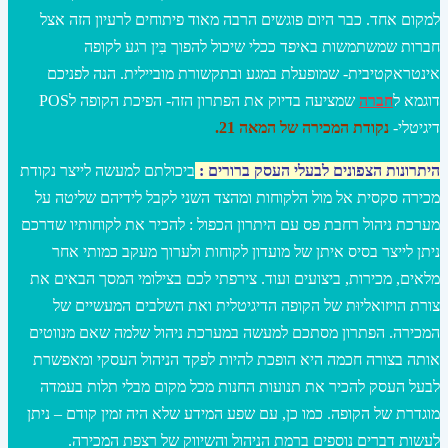
למקום אחד. כבר היום פוגשים הרבה מאוד פיתוחים לרעיון הזה אצל
חברות שמשתמשות באיפד ככלי שיכול להפוך בִּין רגע לקופה
אינטראקטיבית- שמופעלת במגע ובתקשורת מוביילית. הנה לפניכם
דוגמא ל
חברה
שמציעה בדיוק את הפתרון הזה- הפיכת הקופה לPOS
דיגיטלי-
נקודת המכירה של המאה 21.
היתרונות הצפונים לבעלי העסק ברורים :
ביכולתם למעשה לייצר נקודת
מכירה סקסית אל מול הלקוחות ומהצד השני לקבל לידיהם שליטה על
מערכת ניהול רחבת פס עם היתרון הכפול : להכיר את לקוחותיו שדרכם
ניתן לייצר בסיס איתן של מועדון לקוחות ולערוך מעקב כמותי אחר
מלאים, מכירות, ביצועים ועוד. צירפתי לכם בצילומי המסך הבאים את
צורת הויזואליוּת של הקופה הדיגיטלית ואת השלבים המעשיים של
המכירה. הפתרון מסתכם למעשה במערכת ניהול שלמה שאם מנווטים
אותה בצורה חכמה היא הופכת להיות לפקד הניהול העסקי ומאפשרת
לבעל העסק להכיר את תנועות החנות מכל מקום מבלי תלות בעמדה
מוגדרת של הקופה. כמו כן, עם שפע המידע שלא היה זמין קודם – ניתן
לעשות דברים נוספים ברמת הניהול והשיווק של רצפת המכירה.