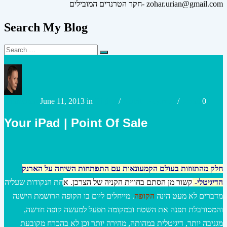
חקר הטרנדים המובילים- zohar.urian@gmail.com
Search My Blog
Search
Search
for:
Posted
Posted
urianzohar
June 11, 2013
in
Digital
/
Mobile Payment
/
Retail
0
by
in
Your iPad | Point Of Sale
חלק מהתזוזות בעולם הקמעונאות עם התפתחות השיחה על הארנק
הדיגיטלי-
קשור מן הסתם בחווית הקניה של הצרכן. א
חת הנקודות שעליה
מדברים לא מעט הינה
הקופה
. מייחלים ליום בו הקופה הרושמת הישנה
והמסורבלת תפנה את השטח ובמקומה תפעל למעשה קופה חדשה,
מגניבה יותר, דיגיטלית במהותה, מהירה יותר וכן לא בהכרח מקובעת