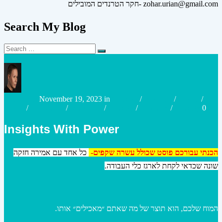
חקר הטרנדים המובילים- zohar.urian@gmail.com
Search My Blog
Search
Search
for:
Posted
Posted
urianzohar
November 19, 2023
in
Strategy
/
Big Data
/
Digital
/
by
in
Future
/
Innovation
/
Marketing
/
Strategy
/
Research
/
Strategy
0
Insights With Power
הכנתי עבורכם פוסט שכולל עשרה שקפים-
כל אחד עם אמירה חזקה
שונה שכדאי לקחת לארגז כלי העבודה.
המוח שלכם, הוא תוצר של מה שאתם ״מאכילים״ אותו.