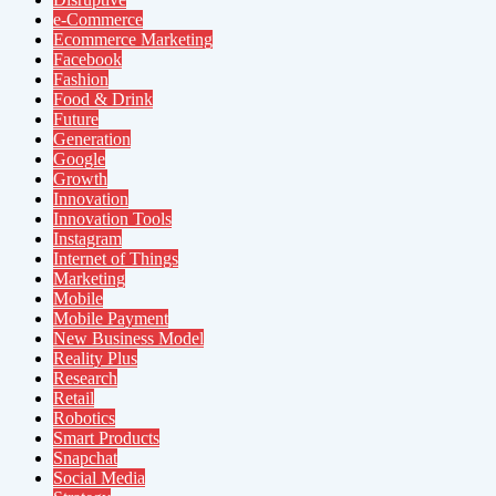
e-Commerce
Ecommerce Marketing
Facebook
Fashion
Food & Drink
Future
Generation
Google
Growth
Innovation
Innovation Tools
Instagram
Internet of Things
Marketing
Mobile
Mobile Payment
New Business Model
Reality Plus
Research
Retail
Robotics
Smart Products
Snapchat
Social Media