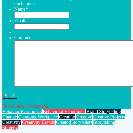
unchanged.
Name
*
Email
Comments
Share this on WhatsApp
Behavior Economics
Behavioral Economics
Brand Storytelling
Change
Changing Workplace
Creating
Creative
Creative Projects
Creativity
Creativity Brands
Creator
Storytellers
Storytelling
Strategy