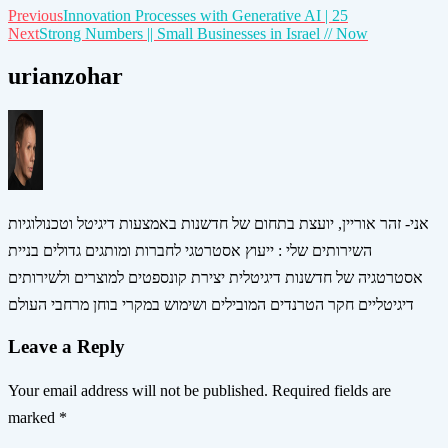
Post
Previous
Innovation Processes with Generative AI | 25
Next
Strong Numbers || Small Businesses in Israel // Now
navigation
urianzohar
אני- זהר אוריין, יועצת בתחום של חדשנות באמצעות דיגיטל וטכנולוגיות
השירותים שלי : ייעוץ אסטרטגי לחברות ומותגים גדולים בניית
אסטרטגיה של חדשנות דיגיטלית יצירת קונספטים למוצרים ולשירותים
דיגיטליים חקר הטרנדים המובילים ושימוש במקרי בוחן מרחבי העולם
Leave a Reply
Your email address will not be published.
Required fields are
marked
*