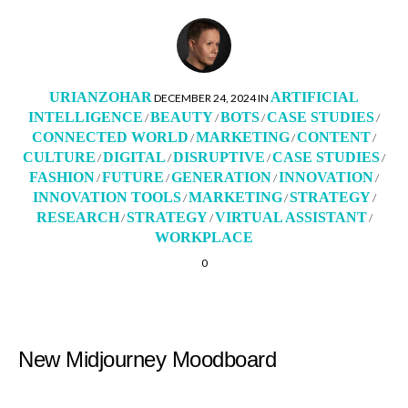
URIANZOHAR
ARTIFICIAL
POSTED
POSTED
DECEMBER 24, 2024
IN
INTELLIGENCE
BEAUTY
BOTS
CASE STUDIES
BY
IN
/
/
/
/
CONNECTED WORLD
MARKETING
CONTENT
/
/
/
CULTURE
DIGITAL
DISRUPTIVE
CASE STUDIES
/
/
/
/
FASHION
FUTURE
GENERATION
INNOVATION
/
/
/
/
INNOVATION TOOLS
MARKETING
STRATEGY
/
/
/
RESEARCH
STRATEGY
VIRTUAL ASSISTANT
/
/
/
WORKPLACE
0
New Midjourney Moodboard‎