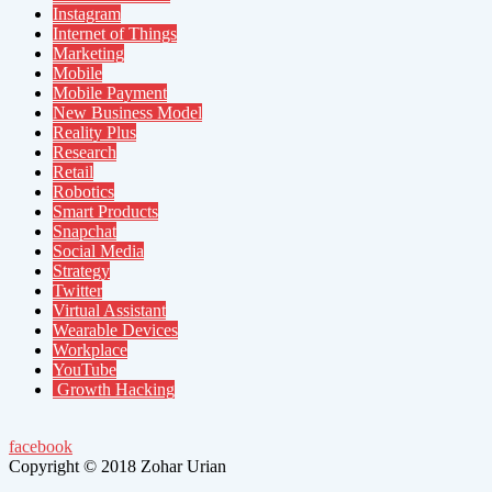
Instagram
Internet of Things
Marketing
Mobile
Mobile Payment
New Business Model
Reality Plus
Research
Retail
Robotics
Smart Products
Snapchat
Social Media
Strategy
Twitter
Virtual Assistant
Wearable Devices
Workplace
YouTube
Growth Hacking
facebook
Copyright © 2018 Zohar Urian