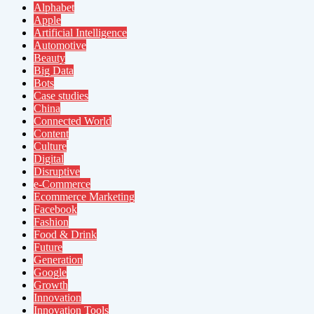
Alphabet
Apple
Artificial Intelligence
Automotive
Beauty
Big Data
Bots
Case studies
China
Connected World
Content
Culture
Digital
Disruptive
e-Commerce
Ecommerce Marketing
Facebook
Fashion
Food & Drink
Future
Generation
Google
Growth
Innovation
Innovation Tools