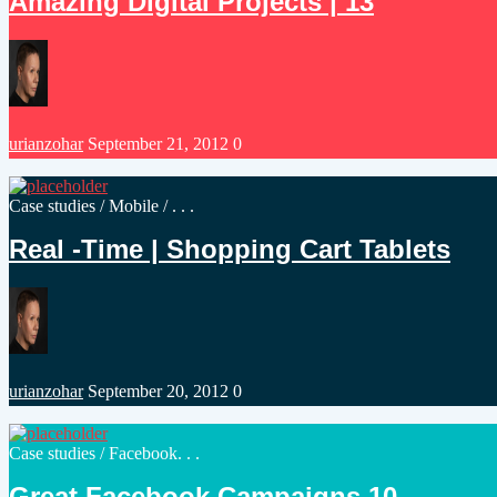
Amazing Digital Projects | 13
Posted
urianzohar
September 21, 2012
0
by
Posted
Case studies
/
Mobile
/ . . .
in
Real -Time | Shopping Cart Tablets
Posted
urianzohar
September 20, 2012
0
by
Posted
Case studies
/
Facebook
. . .
in
10 Great Facebook Campaigns