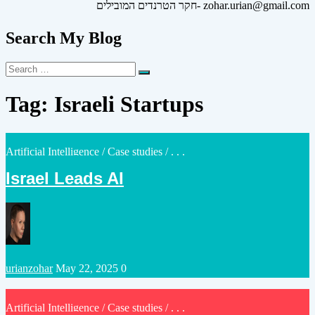
חקר הטרנדים המובילים- zohar.urian@gmail.com
Search My Blog
Search
Search
for:
Tag:
Israeli Startups
Posted
Artificial Intelligence
/
Case studies
/ . . .
in
Israel Leads AI
Posted
urianzohar
May 22, 2025
0
by
Posted
Artificial Intelligence
/
Case studies
/ . . .