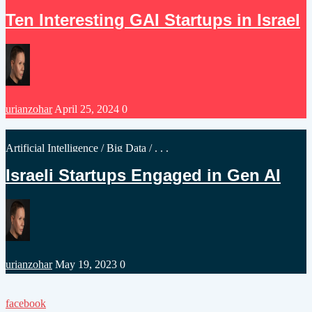
in
Ten Interesting GAI Startups in Israel
Posted
urianzohar
April 25, 2024
0
by
Posted
Artificial Intelligence
/
Big Data
/ . . .
in
Israeli Startups Engaged in Gen AI
Posted
urianzohar
May 19, 2023
0
by
facebook