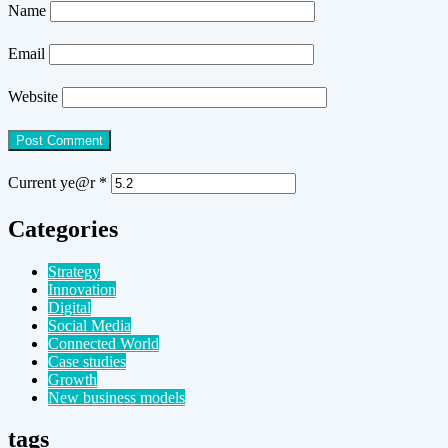
Name
Email
Website
Current ye@r
*
Categories
Strategy
Innovation
Digital
Social Media
Connected World
Case studies
Growth
New business models
tags