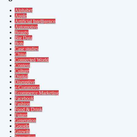
Alphabet
Apple
Artificial Intelligence
Automotive
Beauty
Big Data
Bots
Case studies
China
Connected World
Content
Culture
Digital
Disruptive
e-Commerce
Ecommerce Marketing
Facebook
Fashion
Food & Drink
Future
Generation
Google
Growth
Innovation