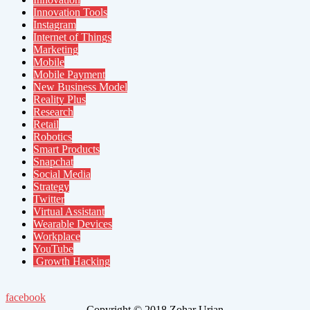
Innovation Tools
Instagram
Internet of Things
Marketing
Mobile
Mobile Payment
New Business Model
Reality Plus
Research
Retail
Robotics
Smart Products
Snapchat
Social Media
Strategy
Twitter
Virtual Assistant
Wearable Devices
Workplace
YouTube
Growth Hacking
facebook
Copyright © 2018 Zohar Urian