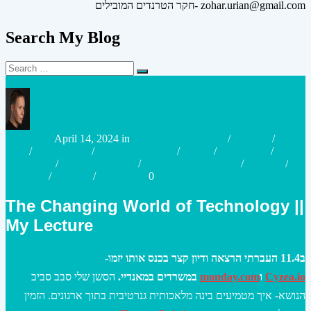
חקר הטרנדים המובילים- zohar.urian@gmail.com
Search My Blog
Search
Search
for:
Posted
Posted
urianzohar
April 14, 2024
in
Artificial Intelligence
/
Strategy
/
Big
by
in
Data
/
Case studies
/
Connected World
/
Future
/
Generation
/
Innovation
/
Innovation Tools
/
New Business Model
/
Strategy
/
Research
/
Strategy
/
Workplace
0
The Changing World of Technology ||
My Lecture
ב11.4 העברתי הרצאה ודיון קצר בכנס אותו יזמו-
הסשן שלי סבב סביב
במשרדים במאנדיי.
monday.com
ו
Cyzea.io
הנושא- איך מטמיעים בינה מלאכותית גנרטיבית בתוך ארגונים. הזמין