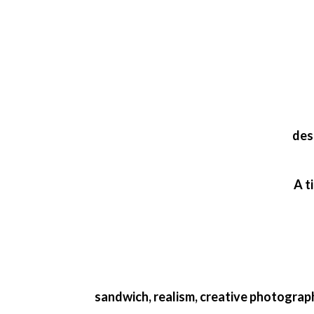
desi
A t
sandwich, realism, creative photograp