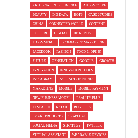
ARTIFICIAL INTELLIGENCE
AUTOMOTIVE
BEAUTY
BIG DATA
BOTS
CASE STUDIES
CHINA
CONNECTED WORLD
CONTENT
CULTURE
DIGITAL
DISRUPTIVE
E-COMMERCE
ECOMMERCE MARKETING
FACEBOOK
FASHION
FOOD & DRINK
FUTURE
GENERATION
GOOGLE
GROWTH
INNOVATION
INNOVATION TOOLS
INSTAGRAM
INTERNET OF THINGS
MARKETING
MOBILE
MOBILE PAYMENT
NEW BUSINESS MODEL
REALITY PLUS
RESEARCH
RETAIL
ROBOTICS
SMART PRODUCTS
SNAPCHAT
SOCIAL MEDIA
STRATEGY
TWITTER
VIRTUAL ASSISTANT
WEARABLE DEVICES