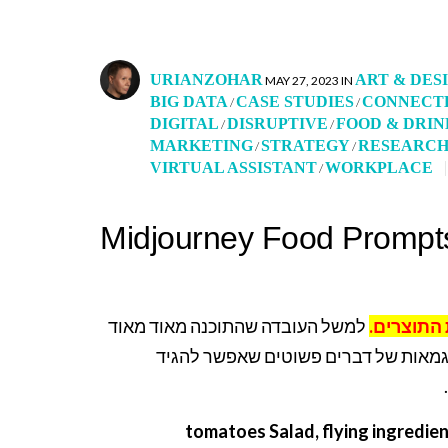
URIANZOHAR
ART & DES
POSTED
POSTED
MAY 27, 2023
IN
BIG DATA
CASE STUDIES
CONNECT
BY
IN
/
/
DIGITAL
DISRUPTIVE
FOOD & DRIN
/
/
MARKETING
STRATEGY
RESEARC
/
/
VIRTUAL ASSISTANT
WORKPLACE
/
Midjourney Food Prompt
ת התוצרים
למשל העובדה שהתוכנה מאוד מאוד
דוגמאות של דברים פשוטים שאפשר להגיד
tomatoes Salad, flying ingredien