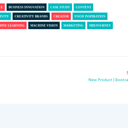
CE
BUSINESS INNOVATION
CASE STUDY
CONTENT
IVITY
CREATIVITY BRANDS
CREATOR
FOOD INSPIRATION
INE LEARNING
MACHINE VISION
MARKETING
MIDJOURNEY
New Product | Bootc