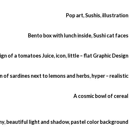
Pop art, Sushis, illustration
Bento box with lunch inside, Sushi cat faces
gn of a tomatoes Juice, icon, little – flat Graphic Design
in of sardines next to lemons and herbs, hyper – realistic
A cosmic bowl of cereal
hy, beautiful light and shadow, pastel color background