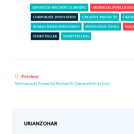
ADVANCED MACHINE LEARNING
ARTIFICIAL INTELLIGEN
CORPORATE INNOVATION
CREATIVE PROJECTS
CREAT
HUMAN BASED INNOVATION
INNOVATION TOOLS
MACH
STORYTELLER
STORYTELLING
Post
navigation
Previous
VenturusAI Powerful Research Generative AI tool
URIANZOHAR