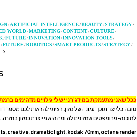
IGN
ARTIFICIAL INTELLIGENCE
BEAUTY
STRATEGY
/
/
/
/
ED WORLD
MARKETING
CONTENT
CULTURE
/
/
/
/
K
FUTURE
INNOVATION
INNOVATION TOOLS
/
/
/
/
H
FUTURE
ROBOTICS
SMART PRODUCTS
STRATEGY
/
/
/
/
/
0
s
ככל שאני מתעמקת במידג’רני יש לי גילויים מדהימים ברמ.
טובה בלייצר תוכן תמונה של מזון. רציתי להראות לכם מספר 
לתוכנה- פרומפטים שמזינים לה ומה היא מייצרת כמזון בחזרה…
ts, creative, dramatic light, kodak 70mm, octane render