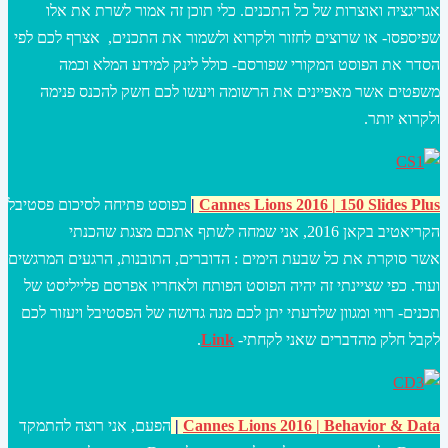
אגריגציה ואוצרות של כל התכנים. כלי תוכן זה אמור לשרת את אלו
שפיספסו- או שרוצים לחזור ולקרוא ולשמור את התכנים, אצרף לכם לפי
הסדר את הפוסט המקורי שפורסם- כולל לינק למידע המלא וכמה
משפטים אשר מאפיינים את הרשומה ויעשו לכם חשק להכנס פנימה
ולקרוא יותר.
Cannes Lions 2016 | 150 Slides Plus
|
כפוסט פתיחה לסיכום פסטיבל
הקריאטיב בקאן 2016, אני שמחה לשתף אתכם מצגת שהכנתי
אשר סוקרת את כל שבעת הימים : הדוברים, התובנות, הרגעים המרגשים
ועוד. כפי שציינתי זה יהיה הפוסט הפותח ולאחריו אפרסם פלייליסט של
תכנים- רווי ומגוון שלדעתי יתן לכם מנה גדושה של הפסטיבל ויעזור לכם
לקבל חלק מהדברים שאני לקחתי-
Link
.
Behavior & Data
16 |
Cannes Lions 20
|
הפעם, אני רוצה להתמקד