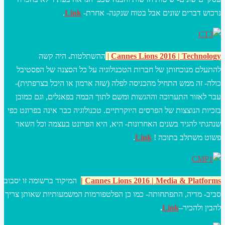
נרכוש דברים שונים אבל בטוח שנקנה- אחרת-
Link
.
Lions 2016 | Technology
nnes
Ca
|
ההשתלטות
.
היה קשה
להתעלם מנוכחותן של חברות הטכנולוגיה על כל הסצנה של הפסטיבל
כולה- זה ממש התחיל מהכניסה לפלה (שזה ארמון או היכל בצרפתית)-
עבר לאזור התערוכה וההגשות ומשם לתוך הבמה בפאנלים, וגם כמובן
בזכיות הנוצצות של הפרסים היוקרתיים. טכנולוגיה כבר אינה בפרונט כפי
שנהגתי להגיד בשנים האחרונות- היא, היא הפרונט בעצמה וכל השאר
פשוט משתלב בתוכה !
Link
.
2016 | Media & Platforms
s Lions
Canne
|
המיקוד ברשומה זו יסבוב
סביב- מדיה, התפתחותה- כמו כן הפלטפורמות המשמעותיות שאותן צריך
להבין ולהכיר
–
Link
.