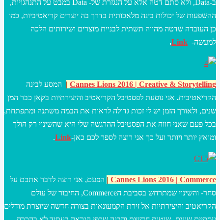
ב-Data, ולא סתם דטה אלא על הנגזרת של- Data במבט על התנהגויות,
ההשפעות של יכולות בינה מלאכותית בדרך בה יוצרים קריאטיביות, כמו
כן העובדה שדטה מהווה תשתית לבניית מוצרים ושירותים הלכה
למעשה-
Link
.
| Creative & Storytelling
ns 2016
Cannes Lio
|
המסע לבינה
הקריאטיבית
.
אני נוסעת לפסטיבל הקריאטיב והיצירתיות בקאן כבר המן
שנים, ולאורך הזמן יש לי זכות גדולה לראות את הבמה משתנה ומתפתחת,
בכל פעם שאני חווה את הפסטיבל ההרגשה שלי היא שהשינוי רק הולך
ומואץ יותר ויותר ועל כך אני רוצה לספר לכם כאן-
Link
.
Cannes Lions 2016 | Commerce
|
הפעם, אני רוצה לדבר אתכם על
סחר- והשינוי שמתרחש בסביבת הCommerce, החיבור של עולם
הקריאטיב והיצירתיות אל זירת הקמעונאות בצורה חדשה שיוצרת מודלים
עסקיים שונים- שיטות חדשות והבנה שכפי הנראה בעתיד לא בהכרח