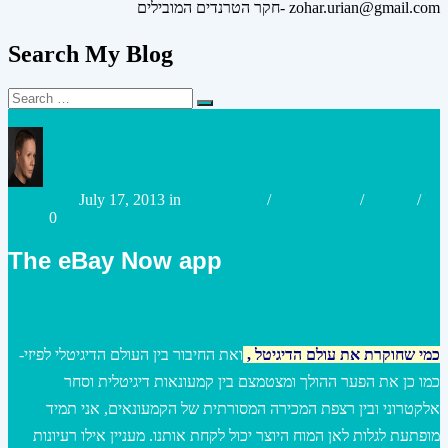
חקר הטרנדים המובילים- zohar.urian@gmail.com
Search My Blog
Search
Search
for:
Posted
Posted
urianzohar
July 17, 2013
in
Case studies
/
e-Commerce
/
Mobile
/
by
in
Retail
0
The eBay Now app
כמי שחוקרת את עולם הדיגיטל
,
ואת
החיבור בין העולם הדיגיטלי לפיזי-
כמו כן את הפער ההולך ומצטמצם בין קמעונאות דיגיטלית וסחר
אלקטרוני ובין רצפת המכירה המסורתית של הקמעונאים, אני תמיד
מופתעת לגלות לאן המוח היוצר יכול לקחת אותנו. מעניין אילו רעיונות