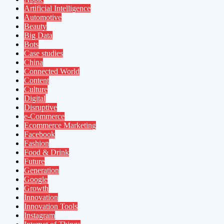
Artificial Intelligence
Automotive
Beauty
Big Data
Bots
Case studies
China
Connected World
Content
Culture
Digital
Disruptive
e-Commerce
Ecommerce Marketing
Facebook
Fashion
Food & Drink
Future
Generation
Google
Growth
Innovation
Innovation Tools
Instagram