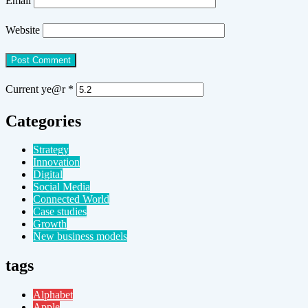
Email
Website
Current ye@r
*
Categories
Strategy
Innovation
Digital
Social Media
Connected World
Case studies
Growth
New business models
tags
Alphabet
Apple