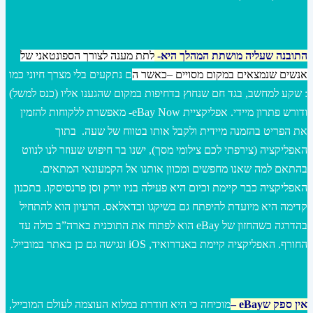
התובנה שעליה מושתת המהלך היא-
לתת מענה לצורך הספונטאני של
אנשים שנמצאים במקום מסויים –
כאשר ה
ם נתקעים בלי מצרך חיוני כמו
: שקע למחשב, בגד חם שנחוץ בדחיפות במקום שהגענו אליו (כנס למשל)
ודורש פתרון מיידי. אפליקציית eBay Now- מאפשרת ללקוחות להזמין
את הפריט בהזמנה מיידית ולקבל אותו בטווח של שעה. בתוך
האפליקציה (צירפתי לכם צילומי מסך), ישנו בר חיפוש שעוזר לנו לנווט
בהתאם למה שאנו מחפשים ומכוון אותנו אל הקמעונאי המתאים.
האפליקציה כבר קיימת וכיום היא פעילה בניו יורק וסן פרנסיסקו. בתכנון
קדימה היא מיועדת להיפתח גם בשיקגו ובדאלאס. הרעיון הוא להתחיל
בהדרגה כשהחזון של eBay הוא לפתוח את התוכנית בארה”ב כולה עד
החורף. האפליקציה קיימת באנדרואיד, iOS ונגישה גם כן באתר במובייל.
אין ספק ש
eBay
–
מוכיחה כי היא חודרת במלוא העוצמה לעולם המובייל,