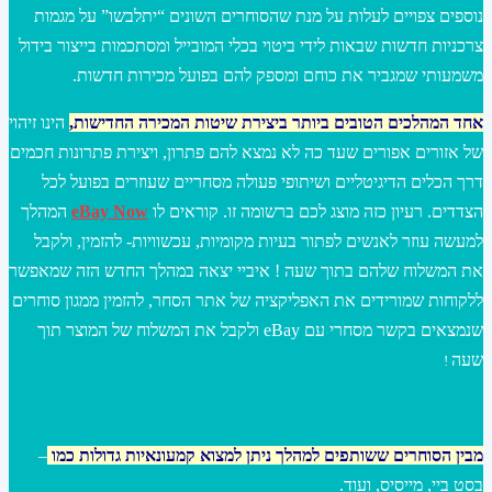
נוספים צפויים לעלות על מנת שהסוחרים השונים “יתלבשו” על מגמות
צרכניות חדשות שבאות לידי ביטוי בכלי המובייל ומסתכמות בייצור בידול
משמעותי שמגביר את כוחם ומספק להם בפועל מכירות חדשות.
אחד המהלכים הטובים ביותר ביצירת שיטות המכירה החדישות
,
הינו זיהוי
של אזורים אפורים שעד כה לא נמצא להם פתרון, ויצירת פתרונות חכמים
דרך הכלים הדיגיטליים ושיתופי פעולה מסחריים שעוזרים בפועל לכל
הצדדים. רעיון כזה מוצג לכם ברשומה זו. קוראים לו
eBay Now
המהלך
למעשה עוזר לאנשים לפתור בעיות מקומיות, עכשוויות- להזמין, ולקבל
את המשלוח שלהם בתוך שעה ! איביי יצאה במהלך החדש הזה שמאפשר
ללקוחות שמורידים את האפליקציה של אתר הסחר, להזמין ממגון סוחרים
שנמצאים בקשר מסחרי עם eBay ולקבל את המשלוח של המוצר תוך
שעה
!
מבין הסוחרים ששותפים למהלך ניתן למצוא קמעונאיות גדולות כמו
–
בסט ביי, מייסיס, ועוד.