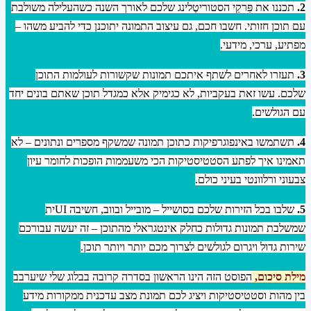
2.
תכננו את פִּרקֵי הסטוריטֶלינג שלכם לאורך השנה כשהעלילה משולבת
עם תוכן חזותי. חשבו חכם, גם עיצוב התמונה יתוכנן כדי להביע משהו –
מפתיע, ערכי, מידעי.
3.
תעזרו לאחרים לשתף איתכם תמונות שקשורות לעולמות התוכן
שלכם. עשו זאת בעקביות, לא כגימיק אלא כמגדל תוכן שאתם בונים יחד
עם הגולשים.
4.
תשתמשו באינפוגרפיקות כתוכן תמונה שמשקף מספרים ונתונים – לא
תאמינו איך לפתע הסטטיסטיקות הכי משעממות הופכות לחומר עיון
צבעוני ורלוונטי בעיני כולם.
5.
שלבו בכל הזירות שלכם בסושייל – מובייל ובווב, חשיבה UIית
שמשלבת תמונות גדולות כחלק אינטגראלי מהתוכן – זה יעשה עבורכם
שירות גדול ויגרום לגולשים לצרוך מכם יותר ויותר תוכן.
מילת סיכום,
הפוסט הזה הינו הראשון בסדרה קרובה בבלוג שלי שיערבב
בין מהות וסטטיסטיקות ויציג לכם תמונת מצב עדכנית ממקורות מידע