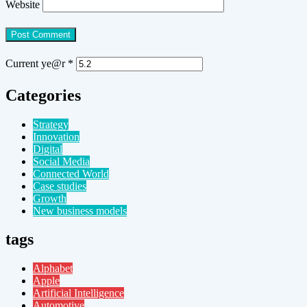
Website
Current ye@r
*
Categories
Strategy
Innovation
Digital
Social Media
Connected World
Case studies
Growth
New business models
tags
Alphabet
Apple
Artificial Intelligence
Automotive