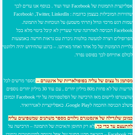
אפליקצית התמונות של Facebook ועוד ועוד . בנוסף אנו עדים לכך
שהזירות המובילות בעצמן כדוגמת : Twitter, LinkedIn, וFacebook
שמות דגש מרכזי וגדול (תרתי משמע) על הנוכחות של התמונה.
Facebook הכניסה לאחרונה שינוי שעדיין לא קיבל ביטוי מלא בכל
הפרופילים ויצרה למעשה בולטות ניכרת עם נראות חדשה באמצעות
גלריית התמונות של כל אחד ואחד מאיתנו. – ברגע שהחידוש יהיה רלוונטי
לכולם אתייחס לכך בפוסט נפרד.
מסתמן גל עצום של עליה בפופולאריות של אינטגרם –
מספר מרשים לכל
הדיעות של לא פחות מ80 מיליון יוזרים , עם עוד 30 מיליון יוזרים נוספים
שהצטרפו ליישום מאז הרכישה של הפלטפורמה על ידי Facebook וכמובן
מִשלב הכניסה החכמה לGoogle Play. כאפליקציית לאנדרואיד.
כמובן שלגדילה של אינסטגרם נילווים מספר משתנים שמשפיעים עליה
להתעצם עד כדי כך.
לא רק החוסן והאיכות של התמונה – הרכישה על
ידי Facebook – היציאה מהגן הסגור של אפל וכניסה למיינסטרים וכמובן