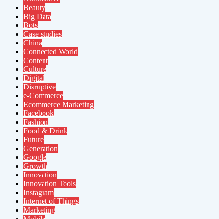
Beauty
Big Data
Bots
Case studies
China
Connected World
Content
Culture
Digital
Disruptive
e-Commerce
Ecommerce Marketing
Facebook
Fashion
Food & Drink
Future
Generation
Google
Growth
Innovation
Innovation Tools
Instagram
Internet of Things
Marketing
Mobile