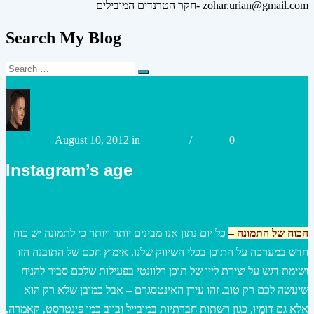
חקר הטרנדים המובילים- zohar.urian@gmail.com
Search My Blog
Search
Search
for:
Posted
Posted
urianzohar
August 10, 2012
in
Instagram
/
Mobile
0
by
in
Instagram’s age
הכוח של התמונה –
כל יום נתון אנו מבינים יותר ויותר כי לתמונה יש כוח
חדש במערכה על התוכן בכלי השיווק שלנו. אימוץ חכם של התובנה הזו
ושימת דגש על יצירת לייו של תוכן רלוונטי בפעילות שלכם סביר להניח
שיעשה לכם רק טוב. זהו עידן האינטסגרם – אבל כמובן שלא רק הוא
אלא גם דוֹמָיו, כגון רשתות חברתיות במובייל ובווב כמו פינטרסט, קאמרה,