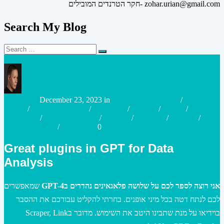
חקר הטרנדים המובילים- zohar.urian@gmail.com
Search My Blog
Search
Search
for:
Posted
Posted
urianzohar
December 23, 2023
in
Artificial Intelligence
/
Case
by
in
studies
/
Connected World
/
Marketing
/
Content
/
Digital
/
Innovation
/
Innovation Tools
/
Strategy
/
Research
/
Strategy
/
Virtual Assistant
/
Workplace
0
Great plugins in GPT for Data
Analysis
אני רוצה לספר לכם על שלושה פלאגאינים נהדרים בGPT-4
שמאפשרים
לכם לנתח דטה בכל מיני אופנים. בחרתי להקליט עבורכם את ההסבר
בוידיאו על מנת שתבינו היטב את השימוש. מדובר בScraper, Link