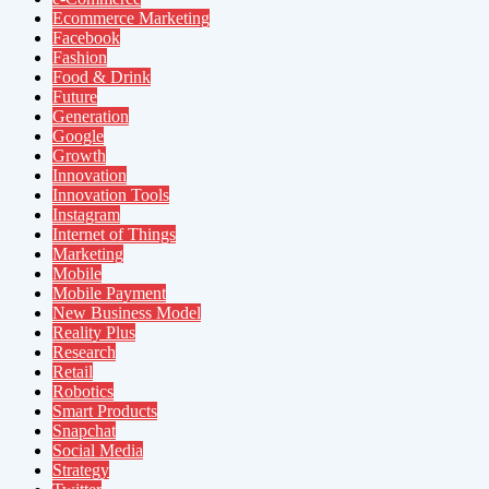
Ecommerce Marketing
Facebook
Fashion
Food & Drink
Future
Generation
Google
Growth
Innovation
Innovation Tools
Instagram
Internet of Things
Marketing
Mobile
Mobile Payment
New Business Model
Reality Plus
Research
Retail
Robotics
Smart Products
Snapchat
Social Media
Strategy