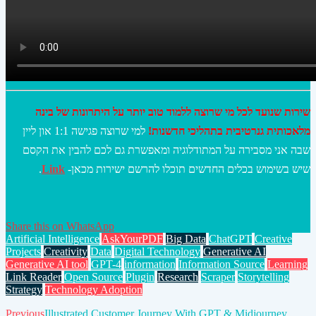
שירות שנועד לכל מי שרוצה ללמוד טוב יותר על היתרונות של בינה
מלאכותית גנרטיבית בתהליכי חדשנות!
למי שרוצה פגישה 1:1 און ליין
שבה אני מסבירה על המתודלוגיה ומאפשרת גם לכם להבין את הקסם
.
Link
שיש בשימוש בכלים החדשים תוכלו להרשם ישירות מכאן-
Share this on WhatsApp
Artificial Intelligence
AskYourPDF
Big Data
ChatGPT
Creative
Projects
Creativity
Data
Digital Technology
Generative AI
Generative AI tool
GPT-4
information
Information Source
Learning
Link Reader
Open Source
Plugin
Research
Scraper
Storytelling
Strategy
Technology Adoption
Previous
Illustrated Customer Journey With GPT & Midjourney