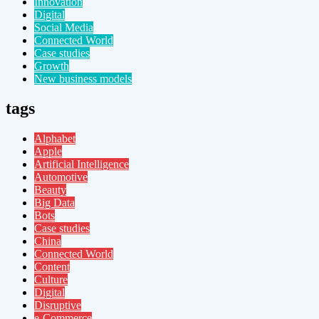
Innovation
Digital
Social Media
Connected World
Case studies
Growth
New business models
tags
Alphabet
Apple
Artificial Intelligence
Automotive
Beauty
Big Data
Bots
Case studies
China
Connected World
Content
Culture
Digital
Disruptive
e-Commerce