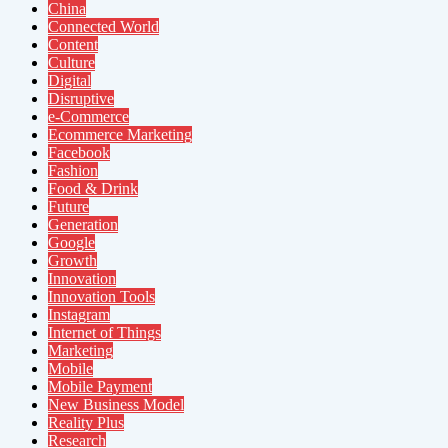
China
Connected World
Content
Culture
Digital
Disruptive
e-Commerce
Ecommerce Marketing
Facebook
Fashion
Food & Drink
Future
Generation
Google
Growth
Innovation
Innovation Tools
Instagram
Internet of Things
Marketing
Mobile
Mobile Payment
New Business Model
Reality Plus
Research