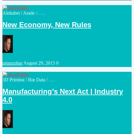
by
Posted
Alphabet
/
Apple
/ . . .
in
New Economy, New Rules
Posted
urianzohar
August 29, 2015
0
by
Posted
3D Printing
/
Big Data
/ . . .
in
Manufacturing’s Next Act | Industry
4.0