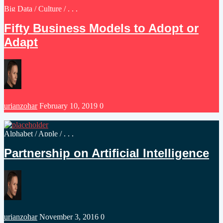
Posted
Big Data
/
Culture
/ . . .
in
Fifty Business Models to Adopt or
Adapt
Posted
urianzohar
February 10, 2019
0
by
Posted
Alphabet
/
Apple
/ . . .
in
Partnership on Artificial Intelligence
Posted
urianzohar
November 3, 2016
0