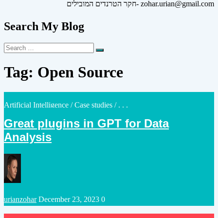
חקר הטרנדים המובילים- zohar.urian@gmail.com
Search My Blog
Search
Search
for:
Tag:
Open Source
Posted
Artificial Intelligence
/
Case studies
/ . . .
in
Great plugins in GPT for Data
Analysis
Posted
urianzohar
December 23, 2023
0
by