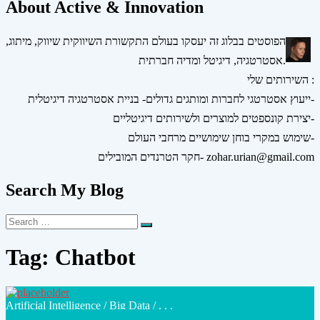
About Active & Innovation
הפוסטים בבלוג זה יעסקו בעולם התקשורת השיווקית שיווק, מיתוג,
אסטרטגיה, דיגיטל ומדיה חברתית.
השירותים שלי :
ייעוץ אסטרטגי לחברות ומותגים גדולים- בניית אסטרטגיה דיגיטלית-
יצירת קונספטים למוצרים ולשירותים דיגיטליים-
שימוש במקרי בוחן שימושיים מרחבי העולם-
חקר הטרנדים המובילים- zohar.urian@gmail.com
Search My Blog
Search
Search
for:
Tag:
Chatbot
Posted
Artificial Intelligence
/
Big Data
/ . . .
in