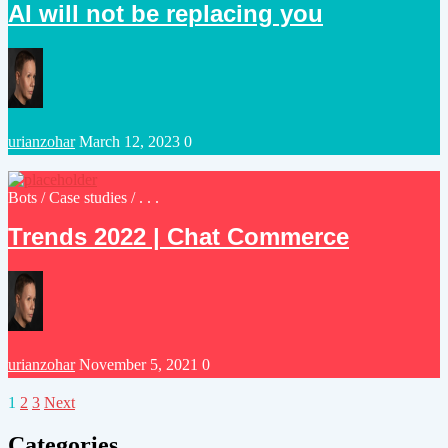
AI will not be replacing you
Posted
urianzohar
March 12, 2023
0
by
Posted
Bots
/
Case studies
/ . . .
in
Trends 2022 | Chat Commerce
Posted
urianzohar
November 5, 2021
0
by
Posts
1
2
3
Next
pagination
Categories