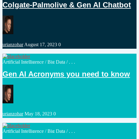
Colgate-Palmolive & Gen AI Chatbot
Posted
urianzohar
August 17, 2023
0
by
Posted
Artificial Intelligence
/
Big Data
/ . . .
in
Gen AI Acronyms you need to know
Posted
urianzohar
May 18, 2023
0
by
Posted
Artificial Intelligence
/
Big Data
/ . . .
in