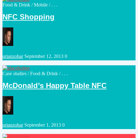
Posted
Food & Drink
/
Mobile
/ . . .
in
NFC Shopping
Posted
urianzohar
September 12, 2013
0
by
Posted
Case studies
/
Food & Drink
/ . . .
in
McDonald’s Happy Table NFC
Posted
urianzohar
September 1, 2013
0
by