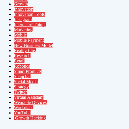
Growth
Innovation
Innovation Tools
Instagram
Internet of Things
Marketing
Mobile
Mobile Payment
New Business Model
Reality Plus
Research
Retail
Robotics
Smart Products
Snapchat
Social Media
Strategy
Twitter
Virtual Assistant
Wearable Devices
Workplace
YouTube
Growth Hacking