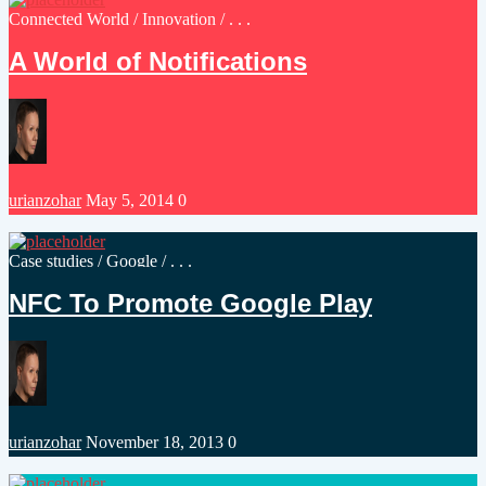
Posted
Connected World
/
Innovation
/ . . .
in
A World of Notifications
Posted
urianzohar
May 5, 2014
0
by
Posted
Case studies
/
Google
/ . . .
in
NFC To Promote Google Play
Posted
urianzohar
November 18, 2013
0
by