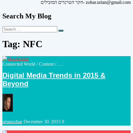
חקר הטרנדים המובילים- zohar.urian@gmail.com
Search My Blog
Search
Search
for:
Tag:
NFC
Posted
Connected World
/
Content
/ . . .
in
Digital Media Trends in 2015 &
Beyond
Posted
urianzohar
December 30, 2015
0
by