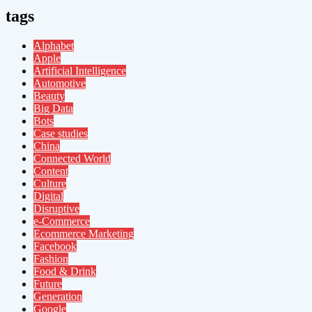
tags
Alphabet
Apple
Artificial Intelligence
Automotive
Beauty
Big Data
Bots
Case studies
China
Connected World
Content
Culture
Digital
Disruptive
e-Commerce
Ecommerce Marketing
Facebook
Fashion
Food & Drink
Future
Generation
Google